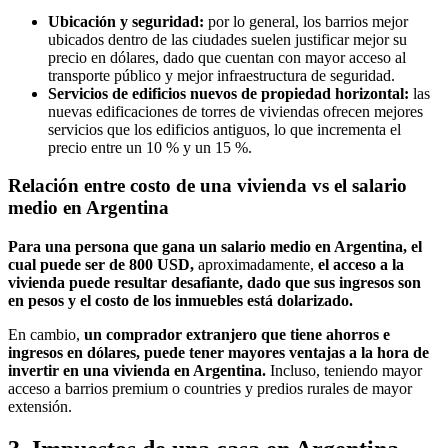
Ubicación y seguridad:
por lo general, los barrios mejor
ubicados dentro de las ciudades suelen justificar mejor su
precio en dólares, dado que cuentan con mayor acceso al
transporte público y mejor infraestructura de seguridad.
Servicios de edificios nuevos de propiedad horizontal:
las
nuevas edificaciones de torres de viviendas ofrecen mejores
servicios que los edificios antiguos, lo que incrementa el
precio entre un 10 % y un 15 %.
Relación entre costo de una vivienda vs el salario
medio en Argentina
Para una persona que gana un salario medio en Argentina, el
cual puede ser de 800 USD,
aproximadamente,
el acceso a la
vivienda puede resultar desafiante, dado que sus ingresos son
en pesos y el costo de los inmuebles está dolarizado.
En cambio,
un comprador extranjero que tiene ahorros e
ingresos en dólares, puede tener mayores ventajas a la hora de
invertir en una vivienda en Argentina.
Incluso, teniendo mayor
acceso a barrios premium o countries y predios rurales de mayor
extensión.