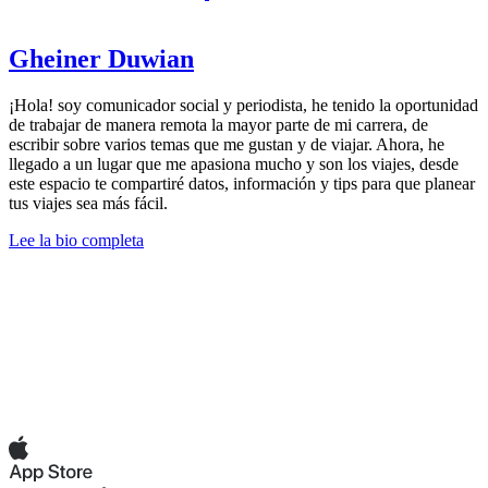
Gheiner Duwian
¡Hola! soy comunicador social y periodista, he tenido la oportunidad
de trabajar de manera remota la mayor parte de mi carrera, de
escribir sobre varios temas que me gustan y de viajar. Ahora, he
llegado a un lugar que me apasiona mucho y son los viajes, desde
este espacio te compartiré datos, información y tips para que planear
tus viajes sea más fácil.
Lee la bio completa