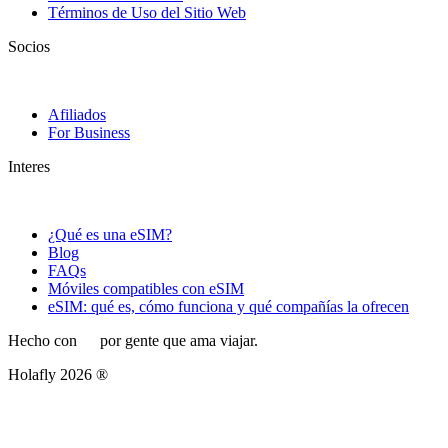
Términos de Uso del Sitio Web
Socios
Afiliados
For Business
Interes
¿Qué es una eSIM?
Blog
FAQs
Móviles compatibles con eSIM
eSIM: qué es, cómo funciona y qué compañías la ofrecen
Hecho con
por gente que ama viajar.
Holafly 2026 ®