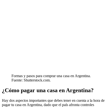
Formas y pasos para comprar una casa en Argentina.
Fuente: Shutterstock.com.
¿Cómo pagar una casa en Argentina?
Hay dos aspectos importantes que debes tener en cuenta a la hora de
pagar tu casa en Argentina, dado que el país afronta controles