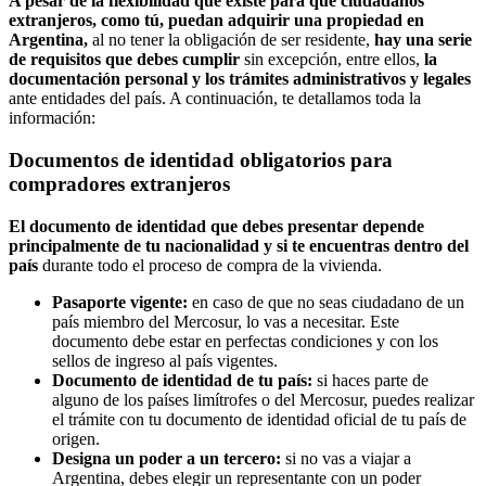
A pesar de la flexibilidad que existe para que ciudadanos
extranjeros, como tú, puedan adquirir una propiedad en
Argentina,
al no tener la obligación de ser residente,
hay una serie
de requisitos que debes cumplir
sin excepción, entre ellos,
la
documentación personal y los trámites administrativos y legales
ante entidades del país. A continuación, te detallamos toda la
información:
Documentos de identidad obligatorios para
compradores extranjeros
El documento de identidad que debes presentar depende
principalmente de tu nacionalidad y si te encuentras dentro del
país
durante todo el proceso de compra de la vivienda.
Pasaporte vigente:
en caso de que no seas ciudadano de un
país miembro del Mercosur, lo vas a necesitar. Este
documento debe estar en perfectas condiciones y con los
sellos de ingreso al país vigentes.
Documento de identidad de tu país:
si haces parte de
alguno de los países limítrofes o del Mercosur, puedes realizar
el trámite con tu documento de identidad oficial de tu país de
origen.
Designa un poder a un tercero:
si no vas a viajar a
Argentina, debes elegir un representante con un poder