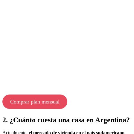
Comprar plan mensual
2. ¿Cuánto cuesta una casa en Argentina?
Actualmente,
el mercado de vivienda en el país sudamericano