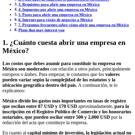
3. Requisitos para abrir una empresa en México
4. Impuestos por abrir una empresa en México
5. Pasos para abrir una empresa en México
6. Internet para viajes de negocios a México
7. Preguntas frecuentes sobre cómo abrir una empresa en México
Plans that may interest you
1. ¿Cuánto cuesta abrir una empresa en
México?
Los costos que debes asumir para constituir tu empresa en
México son moderados
con relación a otros países, principalmente
europeos o árabes. Para empezar, te contamos que los
valores
pueden variar según la complejidad de los estatutos y la
ubicación geográfica dentro del país.
A continuación, te lo
explicamos:
México divide los gastos más importantes en tasas de registro
que oscilan entre 87 USD y 170 USD
aproximadamente,
para la
inscripción en el Registro Público de Comercio y los honorarios
notariales, que pueden oscilar entre 500 y 2,000 USD
por la
redacción del acta que constituye la empresa.
En cuanto al
capital mínimo de inversión, la legislación actual no