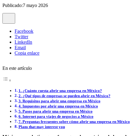
Publicado:7 mayo 2026
Facebook
Twitter
LinkedIn
Email
Copia enlace
En este artículo
1. ¿Cuánto cuesta abrir una empresa en México?
2. ¿Qué tipos de empresas se pueden abrir en México?
3. Requisitos para abrir una empresa en México
4. Impuestos por abrir una empresa en México
5. Pasos para abrir una empresa en México
6. Internet para viajes de negocios a México
7. Preguntas frecuentes sobre cómo abrir una empresa en México
Plans that may interest you