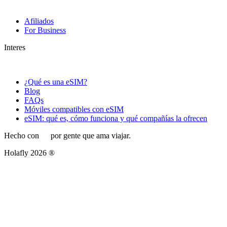
Afiliados
For Business
Interes
¿Qué es una eSIM?
Blog
FAQs
Móviles compatibles con eSIM
eSIM: qué es, cómo funciona y qué compañías la ofrecen
Hecho con
por gente que ama viajar.
Holafly 2026 ®