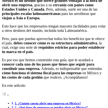
México es un destino que ofrece grandes ventajas a la hora de
abrir una empresa
, gracias a su
cercanía con países como
Estados Unidos y Canadá.
Pero, además, suele ser una de las
principales escalas latinoamericanas
para las aerolíneas que
viajan a Asia o Europa.
Esto hace que los empresarios tengan mayores facilidades para volar
a otros destinos del mundo, incluida toda Latinoamérica.
Pero, para que puedas aprovechar todos los beneficios que te ofrece
el país,
debes conocer cómo es su estructura administrativa
, la
cual, exige una serie de
requisitos estrictos para poder establecer
tu marca en el país.
Es por eso que hemos construido esta guía, que te ayudará a
conocer cada uno de los pasos que tienes que seguir para
constituir una empresa.
Además, es indispensable que entiendas
cómo funciona el sistema fiscal para las empresas
en México y
los costos de cada gestión
que realices. ¡Acompáñanos!
En este artículo
1. ¿Cuánto cuesta abrir una empresa en México?
2. ¿Qué tipos de empresas se pueden abrir en México?