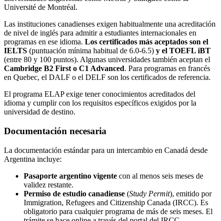
Université de Montréal.
Las instituciones canadienses exigen habitualmente una acreditación
de nivel de inglés para admitir a estudiantes internacionales en
programas en ese idioma.
Los certificados más aceptados son el
IELTS
(puntuación mínima habitual de 6.0-6.5)
y el TOEFL iBT
(entre 80 y 100 puntos). Algunas universidades también aceptan el
Cambridge B2 First o C1 Advanced
. Para programas en francés
en Quebec, el DALF o el DELF son los certificados de referencia.
El programa ELAP exige tener conocimientos acreditados del
idioma y cumplir con los requisitos específicos exigidos por la
universidad de destino.
Documentación necesaria
La documentación estándar para un intercambio en Canadá desde
Argentina incluye:
Pasaporte argentino vigente
con al menos seis meses de
validez restante.
Permiso de estudio canadiense
(
Study Permit
), emitido por
Immigration, Refugees and Citizenship Canada (IRCC). Es
obligatorio para cualquier programa de más de seis meses. El
trámite se hace online a través del portal del IRCC.