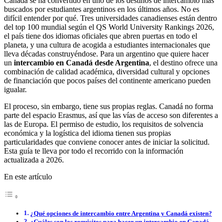
Canadá se ha convertido en uno de los destinos de intercambio más
buscados por estudiantes argentinos en los últimos años. No es
difícil entender por qué. Tres universidades canadienses están dentro
del top 100 mundial según el QS World University Rankings 2026,
el país tiene dos idiomas oficiales que abren puertas en todo el
planeta, y una cultura de acogida a estudiantes internacionales que
lleva décadas construyéndose. Para un argentino que quiere hacer
un
intercambio en Canadá desde Argentina
, el destino ofrece una
combinación de calidad académica, diversidad cultural y opciones
de financiación que pocos países del continente americano pueden
igualar.
El proceso, sin embargo, tiene sus propias reglas. Canadá no forma
parte del espacio Erasmus, así que las vías de acceso son diferentes a
las de Europa. El permiso de estudio, los requisitos de solvencia
económica y la logística del idioma tienen sus propias
particularidades que conviene conocer antes de iniciar la solicitud.
Esta guía te lleva por todo el recorrido con la información
actualizada a 2026.
En este artículo
¿Qué opciones de intercambio entre Argentina y Canadá existen?
¿Cuáles son los requisitos para hacer un intercambio en Canadá