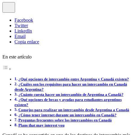
Facebook
Twitter
LinkedIn
Email
Copia enlace
En este artículo
¿Qué opciones de intercambio entre Argentina y Canadá existen?
¿Cuáles son los requisitos para hacer un intercambio en Canadá
desde Argentina?
¿Cuánto cuesta hacer un intercambio de Argentina a Canadá?
¿Qué opciones de becas y ayudas para estudiantes argentinos
existen?
Consejos para realizar un intercambio desde Argentina a Canadá
¿Cómo tener internet durante un intercambio en Canadá?
Preguntas frecuentes sobre los intercambios en Canadá
Plans that may interest you