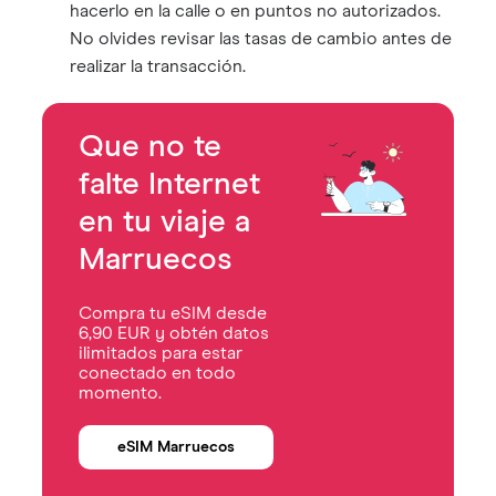
hacerlo en la calle o en puntos no autorizados.
No olvides revisar las tasas de cambio antes de
realizar la transacción.
Que no te
falte Internet
en tu viaje a
Marruecos
Compra tu eSIM desde
6,90 EUR y obtén datos
ilimitados para estar
conectado en todo
momento.
eSIM Marruecos