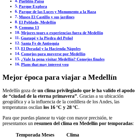
Pueblito Paisa
Parque Explora
Parque de las Luces y Monumento a la Raza
Museo El Castillo y sus jardines
El Poblado, Medellín
Comuna 13
Mejores tours o experiencias fuera de Medellín
Guatapé y la Piedra del Peñol
Santa Fe de Antioquia
El Doradal y la Hacienda Nápoles
Consejos para moverse por Medellín
¿Vale la pena visitar Medellín? Consejos finales
Plans that may interest you
Mejor época para viajar a Medellín
Medellín goza de
un clima privilegiado que le ha valido el apodo
de “ciudad de la eterna primavera”
. Gracias a su ubicación
geográfica y a la influencia de la cordillera de los Andes, las
temperaturas oscilan
los 16 °C y 28 °C
.
Para que puedas planear tu viaje con mayor precisión, te
presentamos un
resumen del clima en Medellín por temporadas
:
Temporada
Meses
Clima