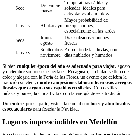
Temperaturas cálidas y
Diciembre-
Seca
soleadas, ideales para
marzo
actividades al aire libre.
Mayor probabilidad de
Lluvias
Abril-mayo
precipitaciones,
especialmente en las tardes.
Junio-
Días soleados y noches
Seca
agosto
frescas.
Septiembre-
Aumento de las lluvias, con
Lluvias
noviembre
días nublados y húmedos.
Si bien
cualquier época del año es adecuada para viajar
, agosto
y diciembre son meses especiales.
En agosto
, la ciudad se llena de
color y alegría con la Feria de las Flores, un evento que celebra la
tradición silletera,
donde campesinos elaboran hermosos arreglos
florales que cargan a sus espaldas en silletas
. Con desfiles,
música y bailes, la ciudad vibra con la energía de esta tradición.
Diciembre
, por su parte, viste a la ciudad con
luces y alumbrados
espectaculares
para festejar la Navidad.
Lugares imprescindibles en Medellín
En esta sección, te llevaremos por algunos de los
lugares turísticos