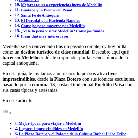
Mejores tours o experiencias fuera de Medellín
Guatapé y la Piedra del Peñol
Santa Fe de Antioquia
El Doradal y la Hacienda Nápoles
Consejos para moverse por Medellín
¿Vale la pena visitar Medellín? Consejos finales
Plans that may interest you
Medellín se ha reinventado tras un pasado complejo y hoy brilla
como un
destino turístico de clase mundial
. Descubre aquí
qué
hacer en Medellín
y déjate sorprender por la esencia única de la
capital antioqueña.
En esta guía, te invitamos a un recorrido por
sus atractivos
imprescindibles
, desde la
Plaza Botero
con sus icónicas esculturas,
pasando por la
comuna 13
, hasta el tradicional
Pueblito Paisa
con
sus casas típicas y artesanías.
En este artículo
Mejor época para viajar a Medellín
Lugares imprescindibles en Medellín
La Plaza Botero y el Palacio de la Cultura Rafael Uribe Uribe