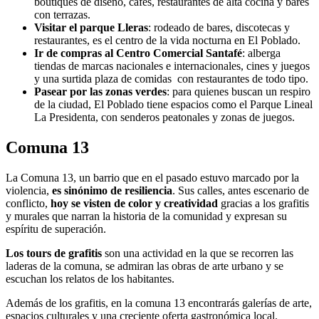
boutiques de diseño, cafés, restaurantes de alta cocina y bares
con terrazas.
Visitar el parque Lleras
: rodeado de bares, discotecas y
restaurantes, es el centro de la vida nocturna en El Poblado.
Ir de compras al Centro Comercial Santafé
: alberga
tiendas de marcas nacionales e internacionales, cines y juegos
y una surtida plaza de comidas con restaurantes de todo tipo.
Pasear por las zonas verdes
: para quienes buscan un respiro
de la ciudad, El Poblado tiene espacios como el Parque Lineal
La Presidenta, con senderos peatonales y zonas de juegos.
Comuna 13
La Comuna 13, un barrio que en el pasado estuvo marcado por la
violencia,
es sinónimo de resiliencia
. Sus calles, antes escenario de
conflicto,
hoy se visten de color y creatividad
gracias a los grafitis
y murales que narran la historia de la comunidad y expresan su
espíritu de superación.
Los tours de grafitis
son una actividad en la que se recorren las
laderas de la comuna, se admiran las obras de arte urbano y se
escuchan los relatos de los habitantes.
Además de los grafitis, en la comuna 13 encontrarás galerías de arte,
espacios culturales y una creciente oferta gastronómica local.