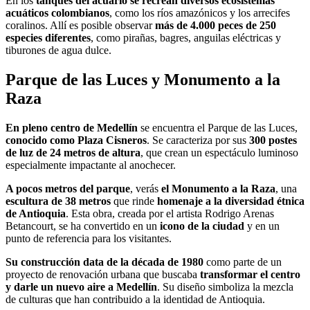
En los
tanques del acuario se recrean diversos ecosistemas
acuáticos colombianos
, como los ríos amazónicos y los arrecifes
coralinos. Allí es posible observar
más de 4.000 peces de 250
especies diferentes
, como pirañas, bagres, anguilas eléctricas y
tiburones de agua dulce.
Parque de las Luces y Monumento a la
Raza
En pleno centro de Medellín
se encuentra el Parque de las Luces,
conocido como Plaza Cisneros
. Se caracteriza por sus
300 postes
de luz de 24 metros de altura
, que crean un espectáculo luminoso
especialmente impactante al anochecer.
A pocos metros del parque
, verás
el Monumento a la Raza
, una
escultura de 38 metros
que rinde
homenaje a la diversidad étnica
de Antioquia
. Esta obra, creada por el artista Rodrigo Arenas
Betancourt, se ha convertido en un
icono de la ciudad
y en un
punto de referencia para los visitantes.
Su construcción data de la década de 1980
como parte de un
proyecto de renovación urbana que buscaba
transformar el centro
y darle un nuevo aire a Medellín
. Su diseño simboliza la mezcla
de culturas que han contribuido a la identidad de Antioquia.