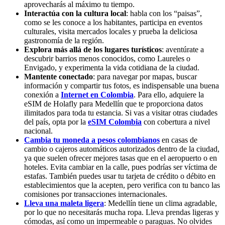
aprovecharás al máximo tu tiempo.
Interactúa con la cultura local
: habla con los “paisas”,
como se les conoce a los habitantes, participa en eventos
culturales, visita mercados locales y prueba la deliciosa
gastronomía de la región.
Explora más allá de los lugares turísticos
: aventúrate a
descubrir barrios menos conocidos, como Laureles o
Envigado, y experimenta la vida cotidiana de la ciudad.
Mantente conectado
: para navegar por mapas, buscar
información y compartir tus fotos, es indispensable una buena
conexión a
Internet en Colombia
. Para ello, adquiere la
eSIM de Holafly para Medellín que te proporciona datos
ilimitados para toda tu estancia. Si vas a visitar otras ciudades
del país, opta por la
eSIM Colombia
con cobertura a nivel
nacional.
Cambia tu moneda a pesos colombianos
en casas de
cambio o cajeros automáticos autorizados dentro de la ciudad,
ya que suelen ofrecer mejores tasas que en el aeropuerto o en
hoteles. Evita cambiar en la calle, pues podrías ser víctima de
estafas. También puedes usar tu tarjeta de crédito o débito en
establecimientos que la acepten, pero verifica con tu banco las
comisiones por transacciones internacionales.
Lleva una maleta ligera
: Medellín tiene un clima agradable,
por lo que no necesitarás mucha ropa. Lleva prendas ligeras y
cómodas, así como un impermeable o paraguas. No olvides