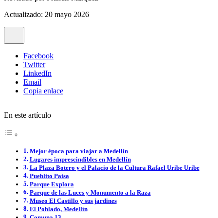
Actualizado: 20 mayo 2026
Facebook
Twitter
LinkedIn
Email
Copia enlace
En este artículo
Mejor época para viajar a Medellín
Lugares imprescindibles en Medellín
La Plaza Botero y el Palacio de la Cultura Rafael Uribe Uribe
Pueblito Paisa
Parque Explora
Parque de las Luces y Monumento a la Raza
Museo El Castillo y sus jardines
El Poblado, Medellín
Comuna 13