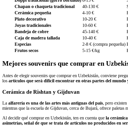
Doppi tradicional (gorro bordado)
6-15 €
Chapan o chaqueta tradicional
40-130 €
Cerámica pequeña
4-10 €
Plato decorativo
10-20 €
Joyas tradicionales
10-60 €
Bandeja de cobre
45-140 €
Caja de madera tallada
10-40 €
Especias
2-8 € (compra pequeña)
Frutos secos
5-15 €/kg
Mejores souvenirs que comprar en Uzbeki
Antes de elegir souvenirs que comprar en Uzbekistán, conviene pregun
los
artículos que será difícil encontrar en otras partes del mundo 
Cerámica de Rishtan y Gijduvan
La
alfarería es una de las artes más antiguas del país
, pero existen 
mientras que la escuela de Gijduvan, cerca de Bujará, ofrece paletas m
Al decidir qué comprar en Uzbekistán, ten en cuenta que
la cerámica 
asimetrías, señal de que se trata de artículos no producidos en ser