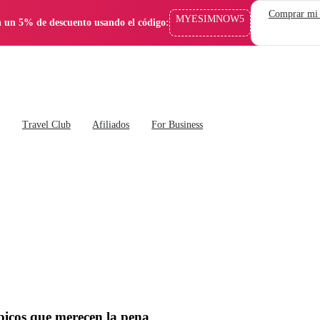
Comprar mi
MYESIMNOW5
 un 5% de descuento usando el código:
s
Travel Club
Afiliados
For Business
picos que merecen la pena