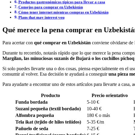
Productos gastronómicos típicos para llevar a casa
Consejos para comprar en Uzbekistán
Cómo tener internet mientras compras en Uzbekistán
Plans that may interest you
Qué merece la pena comprar en Uzbekistá
Para acertar con
qué comprar en Uzbekistán
conviene olvidarse de l
Durante tu recorrido, notarás rápido que lo que merece la pena comp
Margilan, las minuciosas suzanis de Bujará o los cuchillos picho
Si solo puedes llevarte una o dos cosas, piensa especialmente en el us
consumir al volver. Esa decisión te ayudará a conseguir
una pieza me
Para ayudarte a encontrar uno de estos artículos para llevarte a casa, 
Producto
Precio orientativo
Funda bordada
5-10 €
Suzani pequeña (textil bordado)
10-40 €
Alfombra pequeña
180 € o más
Tela ikat (tejido de hilos teñidos)
5-35 €/m
Pañuelo de seda
7-25 €