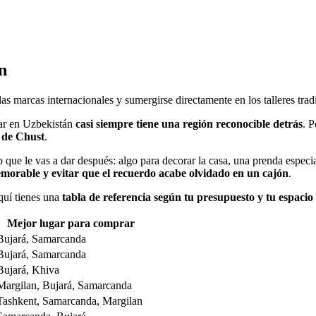
n
as marcas internacionales y sumergirse directamente en los talleres trad
rar en Uzbekistán
casi siempre tiene una región reconocible detrás
. P
q de Chust
.
o que le vas a dar después: algo para decorar la casa, una prenda especi
morable y evitar que el recuerdo acabe olvidado en un cajón
.
aquí tienes una
tabla de referencia según tu presupuesto y tu espacio
Mejor lugar para comprar
Bujará, Samarcanda
Bujará, Samarcanda
Bujará, Khiva
Margilan, Bujará, Samarcanda
Tashkent, Samarcanda, Margilan