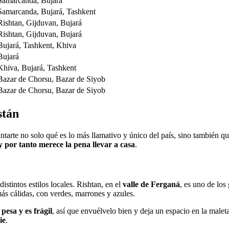
Samarcanda, Bujará
Samarcanda, Bujará, Tashkent
Rishtan, Gijduvan, Bujará
Rishtan, Gijduvan, Bujará
Bujará, Tashkent, Khiva
Bujará
Khiva, Bujará, Tashkent
Bazar de Chorsu, Bazar de Siyob
Bazar de Chorsu, Bazar de Siyob
stán
tarte no solo qué es lo más llamativo y único del país, sino también q
y por tanto merece la pena llevar a casa
.
distintos estilos locales. Rishtan, en el
valle de Ferganá
, es uno de los
ás cálidas, con verdes, marrones y azules.
pesa y es frágil
, así que envuélvelo bien y deja un espacio en la malet
ie
.