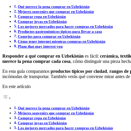
Qué merece la pena comprar en Uzbekistán
Mejores souvenirs que comprar en Uzbekistán
Comprar ropa en Uzbekistán
Comprar joyas en Uzbekistán
Los mejores mercados para hacer compras en Uzbekistán
Productos gastronómicos típicos para llevar a casa
Consejos para comprar en Uzbekistán
Cómo tener internet mientras compras en Uzbekistán
Plans that may interest you
Responder a qué comprar en Uzbekistán
es fácil:
cerámica, textil
merece la pena comprar cada cosa
, cómo distinguir una pieza hech
En esta guía comparamos
productos típicos por ciudad
,
rangos de p
incómodas de transportar. También verás qué conviene mirar antes de 
En este artículo
Qué merece la pena comprar en Uzbekistán
Mejores souvenirs que comprar en Uzbekistán
Comprar ropa en Uzbekistán
Comprar joyas en Uzbekistán
Los mejores mercados para hacer compras en Uzbekistán