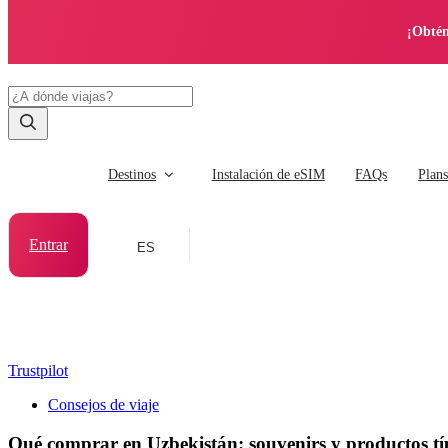
¡Obtén
Destinos
Instalación de eSIM
FAQs
Plan
Entrar
ES
Trustpilot
Consejos de viaje
Qué comprar en Uzbekistán: souvenirs y productos tí