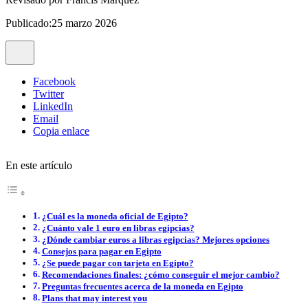
Publicado:25 marzo 2026
Facebook
Twitter
LinkedIn
Email
Copia enlace
En este artículo
¿Cuál es la moneda oficial de Egipto?
¿Cuánto vale 1 euro en libras egipcias?
¿Dónde cambiar euros a libras egipcias? Mejores opciones
Consejos para pagar en Egipto
¿Se puede pagar con tarjeta en Egipto?
Recomendaciones finales: ¿cómo conseguir el mejor cambio?
Preguntas frecuentes acerca de la moneda en Egipto
Plans that may interest you