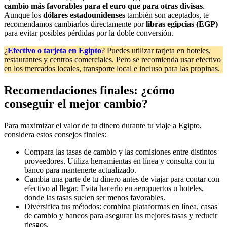
cambio más favorables para el euro que para otras divisas
.
Aunque los
dólares estadounidenses
también son aceptados, te
recomendamos cambiarlos directamente por
libras egipcias (EGP)
para evitar posibles pérdidas por la doble conversión.
¿
Efectivo o tarjeta en Egipto
? Puedes utilizar tarjeta en hoteles,
restaurantes y centros comerciales. Pero se recomienda usar efectivo
en los mercados locales, transporte local e incluso para las propinas.
Recomendaciones finales: ¿cómo
conseguir el mejor cambio?
Para maximizar el valor de tu dinero durante tu viaje a Egipto,
considera estos consejos finales:
Compara las tasas de cambio y las comisiones entre distintos
proveedores. Utiliza herramientas en línea y consulta con tu
banco para mantenerte actualizado.
Cambia una parte de tu dinero antes de viajar para contar con
efectivo al llegar. Evita hacerlo en aeropuertos u hoteles,
donde las tasas suelen ser menos favorables.
Diversifica tus métodos: combina plataformas en línea, casas
de cambio y bancos para asegurar las mejores tasas y reducir
riesgos.