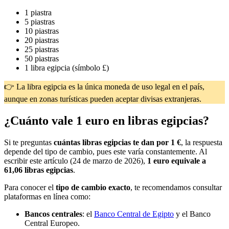
1 piastra
5 piastras
10 piastras
20 piastras
25 piastras
50 piastras
1 libra egipcia (símbolo £)
👉 La libra egipcia es la única moneda de uso legal en el país,
aunque en zonas turísticas pueden aceptar divisas extranjeras.
¿Cuánto vale 1 euro en libras egipcias?
Si te preguntas
cuántas libras egipcias te dan por 1 €
, la respuesta
depende del tipo de cambio, pues este varía constantemente. Al
escribir este artículo (24 de marzo de 2026),
1 euro equivale a
61,06 libras egipcias
.
Para conocer el
tipo de cambio exacto
, te recomendamos consultar
plataformas en línea como:
Bancos centrales
: el
Banco Central de Egipto
y el Banco
Central Europeo.