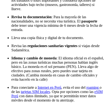
los traslados o tours importantes y considera opciones de
actividades bajo techo (museos, gastronomía, talleres) si
llueve.
Revisa tu documentación
: Para la mayoría de las
nacionalidades, no se necesita visa turística. El
pasaporte
debe tener una vigencia mínima de 6 meses desde la fecha de
entrada.
Lleva una copia física y digital de tu documento.
Revisa las
regulaciones sanitarias vigentes
si viajas desde
Sudamérica.
Idioma y cambio de moneda
: El idioma oficial es el español,
pero en las zonas turísticas muchas personas hablan inglés
básico. La moneda es el sol peruano (PEN). Lleva algo de
efectivo para zonas rurales, pero puedes usar tarjeta en
ciudades. (Cambia moneda en casas de cambio oficiales y
evita hacerlo en la calle)
Para conectarte a
Internet en Perú
, evita el uso del
roaming
o
de las
tarjetas SIM locales
. Opta por opciones como las
eSIM
Perú
con datos ilimitado, ya que te permitirán tener datos
móviles desde el momento de tu aterrizaje.