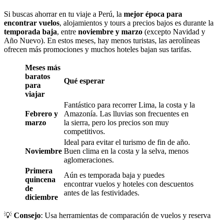
Si buscas ahorrar en tu viaje a Perú, la
mejor época para
encontrar vuelos
, alojamientos y tours a precios bajos es durante la
temporada baja
, entre
noviembre y marzo
(excepto Navidad y
Año Nuevo). En estos meses, hay menos turistas, las aerolíneas
ofrecen más promociones y muchos hoteles bajan sus tarifas.
Meses más
baratos
Qué esperar
para
viajar
Fantástico para recorrer Lima, la costa y la
Febrero y
Amazonía. Las lluvias son frecuentes en
marzo
la sierra, pero los precios son muy
competitivos.
Ideal para evitar el turismo de fin de año.
Noviembre
Buen clima en la costa y la selva, menos
aglomeraciones.
Primera
Aún es temporada baja y puedes
quincena
encontrar vuelos y hoteles con descuentos
de
antes de las festividades.
diciembre
💡
Consejo
: Usa herramientas de comparación de vuelos y reserva