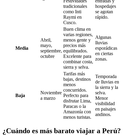
Festividades
entradas y
tradicionales
hospedajes
como Inti
se agotan
Raymi en
rápido.
Cusco.
Buen clima en
varias regiones,
Algunas
Abril,
menos gente y
lluvias
mayo,
precios más
Media
esporádicas
septiembre,
equilibrados.
en ciertas
octubre
Excelente para
zonas.
combinar costa,
sierra y selva.
Tarifas más
Temporada
bajas, destinos
de lluvias en
menos
la sierra y la
concurridos.
Noviembre
selva.
Baja
Perfecto para
a marzo
Menor
disfrutar Lima,
visibilidad
Paracas o la
en paisajes
Amazonía con
andinos.
menos turistas.
¿Cuándo es más barato viajar a Perú?