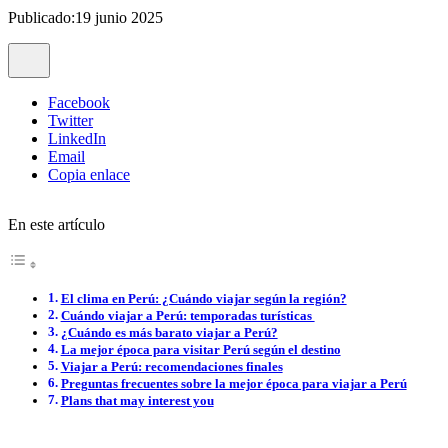
Publicado:19 junio 2025
Facebook
Twitter
LinkedIn
Email
Copia enlace
En este artículo
El clima en Perú: ¿Cuándo viajar según la región?
Cuándo viajar a Perú: temporadas turísticas
¿Cuándo es más barato viajar a Perú?
La mejor época para visitar Perú según el destino
Viajar a Perú: recomendaciones finales
Preguntas frecuentes sobre la mejor época para viajar a Perú
Plans that may interest you