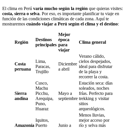
El clima en Perú
varía mucho según la región
que quieras visites:
costa, sierra o selva
. Por eso, es importante planificar tu viaje en
función de las condiciones climáticas de cada zona. Aquí te
mostraremos
cuándo viajar a Perú según el clima y el destino
:
Mejor
Destinos
época
Región
Clima general
principales
para
viajar
Verano cálido,
Lima,
cielos despejados,
Costa
Diciembre
Paracas,
ideal para disfrutar
peruana
a abril
Trujillo
de la playa y
recorrer la costa.
Cusco,
Estación seca: días
Machu
soleados, noches
Sierra
Picchu,
Mayo a
frías. Perfecto para
andina
Arequipa,
septiembre
trekking y visitar
Puno,
sitios
Huaraz
arqueológicos.
Menos lluvias,
Iquitos,
mejor acceso por
Amazonía
Puerto
Junio a
río y selva más