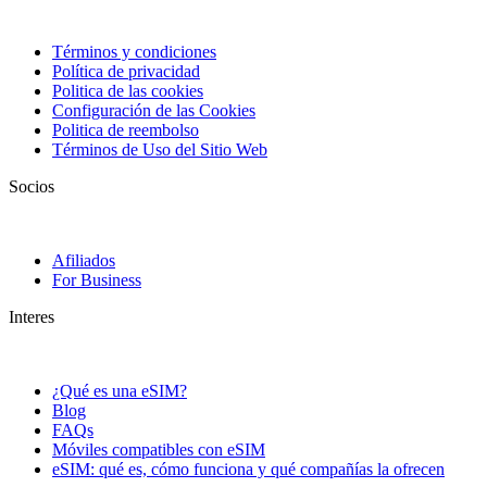
Términos y condiciones
Política de privacidad
Politica de las cookies
Configuración de las Cookies
Politica de reembolso
Términos de Uso del Sitio Web
Socios
Afiliados
For Business
Interes
¿Qué es una eSIM?
Blog
FAQs
Móviles compatibles con eSIM
eSIM: qué es, cómo funciona y qué compañías la ofrecen