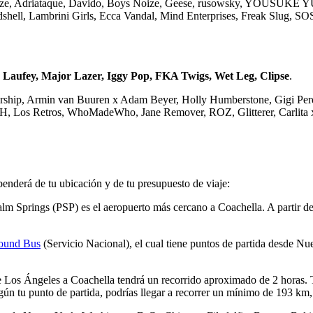
ii Kaze, Adriataque, Davido, Boys Noize, Geese, rusowsky, YOUSU
londshell, Lambrini Girls, Ecca Vandal, Mind Enterprises, Freak Sl
aufey, Major Lazer, Iggy Pop, FKA Twigs, Wet Leg, Clipse
.
rship, Armin van Buuren x Adam Beyer, Holly Humberstone, Gigi Pere
H, Los Retros, WhoMadeWho, Jane Remover, ROZ, Glitterer, Carli
penderá de tu ubicación y de tu presupuesto de viaje:
alm Springs (PSP) es el aeropuerto más cercano a Coachella. A partir de 
ound Bus
(Servicio Nacional), el cual tiene puntos de partida desde N
sde Los Ángeles a Coachella tendrá un recorrido aproximado de 2 horas. 
egún tu punto de partida, podrías llegar a recorrer un mínimo de 193 km