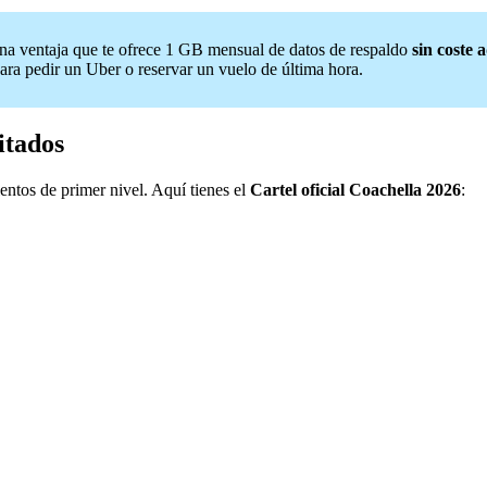
una ventaja que te ofrece 1 GB mensual de datos de respaldo
sin coste 
ara pedir un Uber o reservar un vuelo de última hora.
itados
entos de primer nivel. Aquí tienes el
Cartel oficial Coachella 2026
: