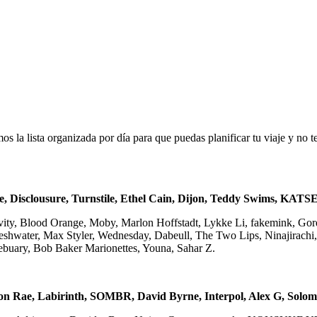
os la lista organizada por día para que puedas planificar tu viaje y no te
e, Disclousure, Turnstile, Ethel Cain, Dijon, Teddy Swims, KAT
Levity, Blood Orange, Moby, Marlon Hoffstadt, Lykke Li, fakemink, G
shwater, Max Styler, Wednesday, Dabeull, The Two Lips, Ninajirachi
ebuary, Bob Baker Marionettes, Youna, Sahar Z.
on Rae, Labirinth, SOMBR, David Byrne, Interpol, Alex G, Solo