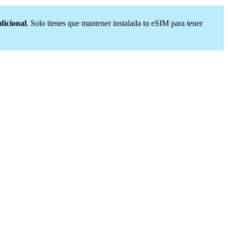
adicional
. Solo tienes que mantener instalada tu eSIM para tener