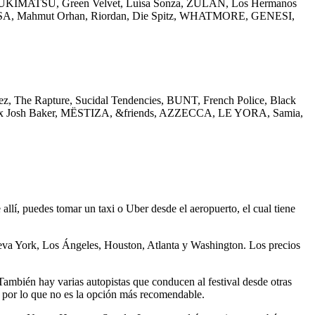
KE YUKIMATSU, Green Velvet, Luísa Sonza, ZULAN, Los Hermanos
ug, SOSA, Mahmut Orhan, Riordan, Die Spitz, WHATMORE, GENESI,
z, The Rapture, Sucidal Tendencies, BUNT, French Police, Black
ta x Josh Baker, MËSTIZA, &friends, AZZECCA, LE YORA, Samia,
allí, puedes tomar un taxi o Uber desde el aeropuerto, el cual tiene
ueva York, Los Ángeles, Houston, Atlanta y Washington. Los precios
También hay varias autopistas que conducen al festival desde otras
, por lo que no es la opción más recomendable.