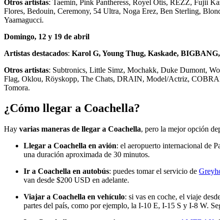
Otros artistas
: Taemin, Pink Pantheress, Royel Otis, REZZ, Fuj
Flores, Bedouin, Ceremony, 54 Ultra, Noga Erez, Ben Sterling, B
Yaamagucci.
Domingo, 12 y 19 de abril
Artistas destacados
:
Karol G, Young Thug, Kaskade, BIGBANG, L
Otros artistas
: Subtronics, Little Simz, Mochakk, Duke Dumont, Wo
Flag, Oklou, Röyskopp, The Chats, DRAIN, Model/Actriz, COBRA
Tomora.
¿Cómo llegar a Coachella?
Hay
varias maneras de llegar a Coachella
, pero la mejor opción de
Llegar a Coachella en avión
: el aeropuerto internacional de P
una duración aproximada de 30 minutos.
Ir a Coachella en autobús
: puedes tomar el servicio de
Greyh
van desde $200 USD en adelante.
Viajar a Coachella en vehículo
: si vas en coche, el viaje de
partes del país, como por ejemplo, la I-10 E, I-15 S y I-8 W. S