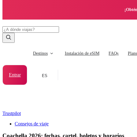
¡Obtén
Destinos
Instalación de eSIM
FAQs
Plan
Entrar
ES
Trustpilot
Consejos de viaje
Coachella 2026: fechas, cartel, boletos y horarios