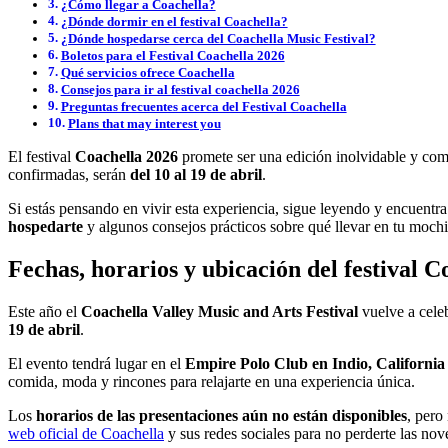
¿Cómo llegar a Coachella?
¿Dónde dormir en el festival Coachella?
¿Dónde hospedarse cerca del Coachella Music Festival?
Boletos para el Festival Coachella 2026
Qué servicios ofrece Coachella
Consejos para ir al festival coachella 2026
Preguntas frecuentes acerca del Festival Coachella
Plans that may interest you
El festival
Coachella 2026
promete ser una edición inolvidable y como
confirmadas, serán
del 10 al 19 de abril
.
Si estás pensando en vivir esta experiencia, sigue leyendo y encuentra
hospedarte
y algunos consejos prácticos sobre qué llevar en tu mochi
Fechas, horarios y ubicación del festival C
Este año el
Coachella Valley Music and Arts Festival
vuelve a cele
19 de abril
.
El evento tendrá lugar en el
Empire Polo Club en Indio, California
comida, moda y rincones para relajarte en una experiencia única.
Los
horarios de las presentaciones aún no están disponibles
, pero
web oficial de Coachella
y sus redes sociales para no perderte las no