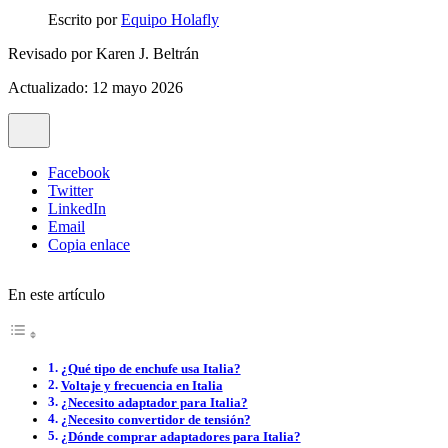
Escrito por
Equipo Holafly
Revisado por
Karen J. Beltrán
Actualizado: 12 mayo 2026
Facebook
Twitter
LinkedIn
Email
Copia enlace
En este artículo
¿Qué tipo de enchufe usa Italia?
Voltaje y frecuencia en Italia
¿Necesito adaptador para Italia?
¿Necesito convertidor de tensión?
¿Dónde comprar adaptadores para Italia?