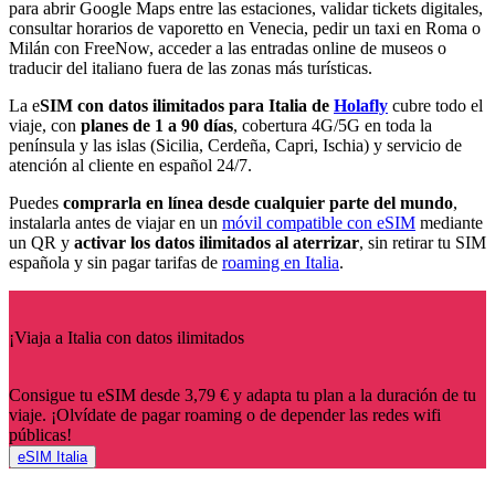
para abrir Google Maps entre las estaciones, validar tickets digitales,
consultar horarios de vaporetto en Venecia, pedir un taxi en Roma o
Milán con FreeNow, acceder a las entradas online de museos o
traducir del italiano fuera de las zonas más turísticas.
La e
SIM con datos ilimitados para Italia de
Holafly
cubre todo el
viaje, con
planes de 1 a 90 días
, cobertura 4G/5G en toda la
península y las islas (Sicilia, Cerdeña, Capri, Ischia) y servicio de
atención al cliente en español 24/7.
Puedes
comprarla en línea desde cualquier parte del mundo
,
instalarla antes de viajar en un
móvil compatible con eSIM
mediante
un QR y
activar los datos ilimitados al aterrizar
, sin retirar tu SIM
española y sin pagar tarifas de
roaming en Italia
.
¡Viaja a Italia con datos ilimitados
Consigue tu eSIM desde 3,79 € y adapta tu plan a la duración de tu
viaje. ¡Olvídate de pagar roaming o de depender las redes wifi
públicas!
eSIM Italia