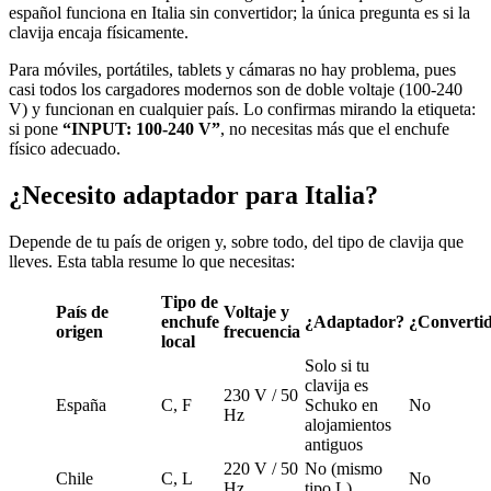
español funciona en Italia sin convertidor; la única pregunta es si la
clavija encaja físicamente.
Para móviles, portátiles, tablets y cámaras no hay problema, pues
casi todos los cargadores modernos son de doble voltaje (100-240
V) y funcionan en cualquier país. Lo confirmas mirando la etiqueta:
si pone
“INPUT: 100-240 V”
, no necesitas más que el enchufe
físico adecuado.
¿Necesito adaptador para Italia?
Depende de tu país de origen y, sobre todo, del tipo de clavija que
lleves. Esta tabla resume lo que necesitas:
Tipo de
País de
Voltaje y
enchufe
¿Adaptador?
¿Converti
origen
frecuencia
local
Solo si tu
clavija es
230 V / 50
España
C, F
Schuko en
No
Hz
alojamientos
antiguos
220 V / 50
No (mismo
Chile
C, L
No
Hz
tipo L)