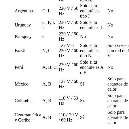
Solo si tu
220 V / 50
Argentina
C, I
enchufe es
No
Hz
tipo I
C, F, I,
230 V / 50
Solo si tu
Uruguay
No
L
Hz
enchufe es I
220 V / 50
Paraguay
C
No
No
Hz
127 V o
Solo si tu
Solo si vien
Brasil
N, C
220 V / 60
enchufe es
con red de 
Hz
tipo N
V
Solo si tu
220 V / 60
Perú
A, B, C
enchufe es A
No
Hz
o B
Solo para
127 V / 60
México
A, B
Sí
aparatos de
Hz
calor
Solo para
110 V / 60
Colombia
A, B
Sí
aparatos de
Hz
calor
Solo para
Centroamérica
110-120 V
A, B
Sí
aparatos de
y Caribe
/ 60 Hz
calor