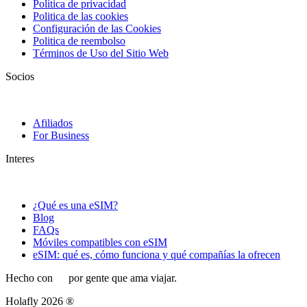
Política de privacidad
Politica de las cookies
Configuración de las Cookies
Politica de reembolso
Términos de Uso del Sitio Web
Socios
Afiliados
For Business
Interes
¿Qué es una eSIM?
Blog
FAQs
Móviles compatibles con eSIM
eSIM: qué es, cómo funciona y qué compañías la ofrecen
Hecho con
por gente que ama viajar.
Holafly 2026 ®