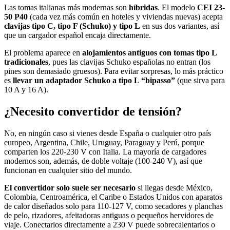
Las tomas italianas más modernas son
híbridas
. El modelo
CEI 23-
50 P40
(cada vez más común en hoteles y viviendas nuevas) acepta
clavijas tipo C, tipo F (Schuko) y tipo L
en sus dos variantes, así
que un cargador español encaja directamente.
El problema aparece en
alojamientos antiguos con tomas tipo L
tradicionales
, pues las clavijas Schuko españolas no entran (los
pines son demasiado gruesos). Para evitar sorpresas, lo más práctico
es
llevar un adaptador Schuko a tipo L “bipasso”
(que sirva para
10 A y 16 A).
¿Necesito convertidor de tensión?
No, en ningún caso si vienes desde España o cualquier otro país
europeo, Argentina, Chile, Uruguay, Paraguay y Perú, porque
comparten los 220-230 V con Italia. La mayoría de cargadores
modernos son, además, de doble voltaje (100-240 V), así que
funcionan en cualquier sitio del mundo.
El convertidor solo suele ser necesario
si llegas desde México,
Colombia, Centroamérica, el Caribe o Estados Unidos con aparatos
de calor diseñados solo para 110-127 V, como secadores y planchas
de pelo, rizadores, afeitadoras antiguas o pequeños hervidores de
viaje. Conectarlos directamente a 230 V puede sobrecalentarlos o