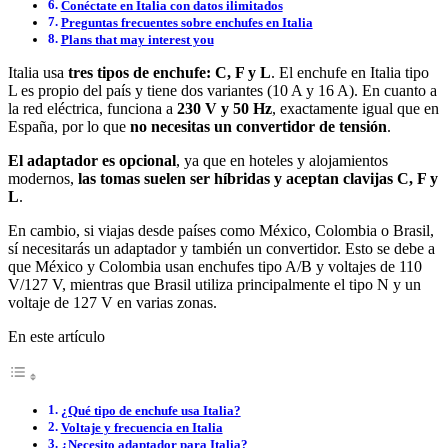
Conéctate en Italia con datos ilimitados
Preguntas frecuentes sobre enchufes en Italia
Plans that may interest you
Italia usa
tres tipos de enchufe: C, F y L
. El enchufe en Italia tipo
L es propio del país y tiene dos variantes (10 A y 16 A). En cuanto a
la red eléctrica, funciona a
230 V y 50 Hz
, exactamente igual que en
España, por lo que
no necesitas un convertidor de tensión
.
El adaptador es opcional
, ya que en hoteles y alojamientos
modernos,
las tomas suelen ser híbridas y aceptan clavijas C, F y
L
.
En cambio, si viajas desde países como México, Colombia o Brasil,
sí necesitarás un adaptador y también un convertidor. Esto se debe a
que México y Colombia usan enchufes tipo A/B y voltajes de 110
V/127 V, mientras que Brasil utiliza principalmente el tipo N y un
voltaje de 127 V en varias zonas.
En este artículo
¿Qué tipo de enchufe usa Italia?
Voltaje y frecuencia en Italia
¿Necesito adaptador para Italia?