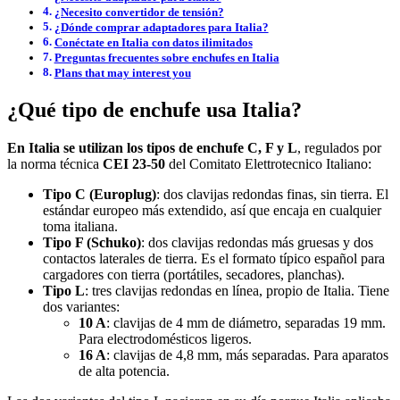
¿Necesito convertidor de tensión?
¿Dónde comprar adaptadores para Italia?
Conéctate en Italia con datos ilimitados
Preguntas frecuentes sobre enchufes en Italia
Plans that may interest you
¿Qué tipo de enchufe usa Italia?
En Italia se utilizan los tipos de enchufe C, F y L
, regulados por
la norma técnica
CEI 23-50
del Comitato Elettrotecnico Italiano:
Tipo C (Europlug)
: dos clavijas redondas finas, sin tierra. El
estándar europeo más extendido, así que encaja en cualquier
toma italiana.
Tipo F (Schuko)
: dos clavijas redondas más gruesas y dos
contactos laterales de tierra. Es el formato típico español para
cargadores con tierra (portátiles, secadores, planchas).
Tipo L
: tres clavijas redondas en línea, propio de Italia. Tiene
dos variantes:
10 A
: clavijas de 4 mm de diámetro, separadas 19 mm.
Para electrodomésticos ligeros.
16 A
: clavijas de 4,8 mm, más separadas. Para aparatos
de alta potencia.