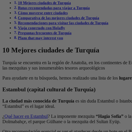
10 Mejores ciudades de Turquía
Rutas recomendadas para viajar a Turquía
Cómo moverse entre ciudades
Comparativa de las mejores ciudades de Turquía
Recomendaciones para visitar las ciudades de Turquía
Viaja conectado con Holafly
Preguntas frecuentes de Turquía
Plans that may interest you
10 Mejores ciudades de Turquía
Turquía se encuentra en la región de Anatolia, en los continentes de
las mezquitas y sus innumerables tesoros arqueológicos
Para ayudarte en tu búsqueda, hemos realizado una lista de los
lugares
Estambul (capital cultural de Turquía)
La ciudad más conocida de Turquía
es sin duda Estambul o Istanbul 
“Estambul” es el lugar ideal.
¿
Qué hacer en Estambul
? La imponente mezquita
“Hagia Sofia”
o l
Dolmabahçe, el parque Gülhane o la mezquita del Sultan Eyüp.
Otra recomendación esencial es ver el atardecer desde un bote en el B