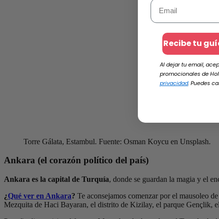
Recibe tu guí
Al dejar tu email, ace
promocionales de Hol
privacidad
. Puedes c
Torre Gálata, Estambul. Fuente: Osman Koycu en Unsplash.
Ankara (el corazón político del país)
Ankara es la capital de Turquía
, donde se guardan la magia y el en
¿
Qué ver en Ankara
?
Te aconsejamos comenzar por el mausoleo de An
Mezquita de Haci Bayaran, el distrito de Kizilay, el parque Gençlik, 