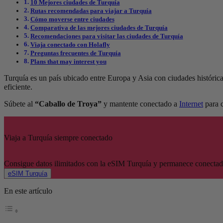
10 Mejores ciudades de Turquía
Rutas recomendadas para viajar a Turquía
Cómo moverse entre ciudades
Comparativa de las mejores ciudades de Turquía
Recomendaciones para visitar las ciudades de Turquía
Viaja conectado con Holafly
Preguntas frecuentes de Turquía
Plans that may interest you
Turquía es un país ubicado entre Europa y Asia con ciudades histórica
eficiente.
Súbete al
“Caballo de Troya”
y mantente conectado a
Internet
para c
Viaja a Turquía siempre conectado
Consigue datos ilimitados con la eSIM Turquía y permanece conectad
eSIM Turquía
En este artículo