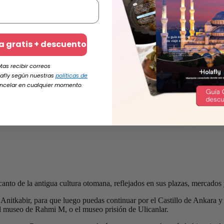
a gratis + descuento
ptas recibir correos
afly según nuestras
políticas de
ancelar en cualquier momento.
canto de la antigua cultura otomana, reflejados en sus plazas, mercados 
itkabir, para que luego puedas continuar por el Castillo de Ankara y e
el museo de Rahmi M, o el museo prisión de Ulicanlar.