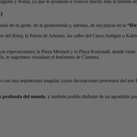
Augusto y Roma, ya que te ayudarán a conocer mucho más la historia de 
)
arás de su gente, de la gastronomía y, además, de sus playas en la
“Riv
e del Reloj, la Puerta de Adriano, las calles del Casco Antiguo o Kaleiç
layas espectaculares: la Playa Mermeli y la Playa Konyaaltl, donde verás
ién, te sugerimos visualizar el fenómeno de Chimera.
sos con una arquitectura singular, cuyas decoraciones provienen del arte
s profunda del mundo
, y también podrás disfrutar de un agradable pas