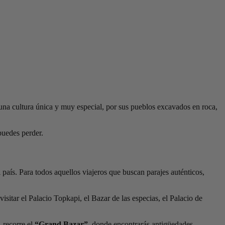
na cultura única y muy especial, por sus pueblos excavados en roca,
puedes perder.
l país. Para todos aquellos viajeros que buscan parajes auténticos,
isitar el Palacio Topkapi, el Bazar de las especias, el Palacio de
 recorre el
“Grand Bazar”
, donde encontrarás antigüedades,