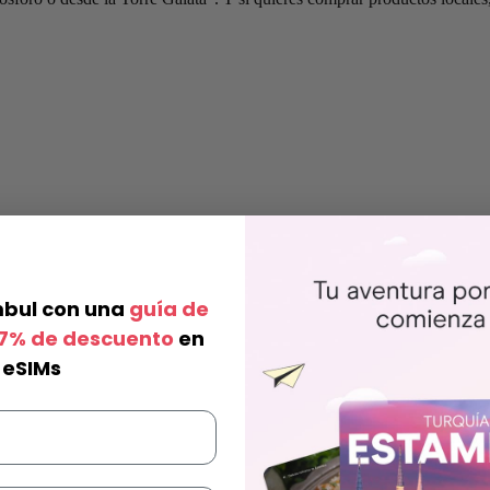
mbul con
una
guía de
+ 7% de descuento
en
eSIMs