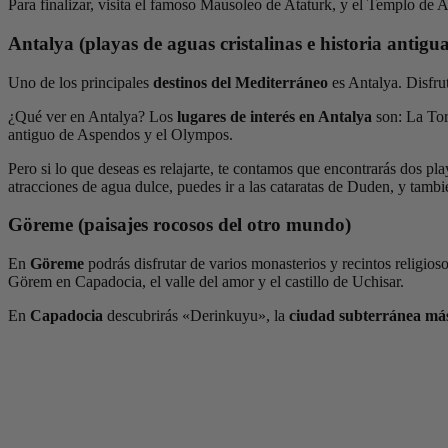
Para finalizar, visita el famoso Mausoleo de Ataturk, y el Templo de 
Antalya (playas de aguas cristalinas e historia antigua
Uno de los principales
destinos del Mediterráneo
es Antalya. Disfrut
¿Qué ver en Antalya? Los
lugares de interés en Antalya
son: La Torr
antiguo de Aspendos y el Olympos.
Pero si lo que deseas es relajarte, te contamos que encontrarás dos p
atracciones de agua dulce, puedes ir a las cataratas de Duden, y tamb
Göreme (paisajes rocosos del otro mundo)
En
Göreme
podrás disfrutar de varios monasterios y recintos religio
Görem en Capadocia, el valle del amor y el castillo de Uchisar.
En
Capadocia
descubrirás «Derinkuyu», la
ciudad subterránea má