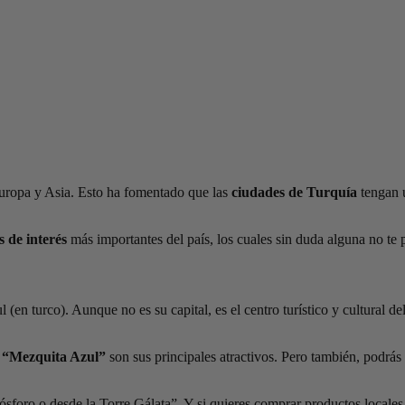
 Europa y Asia. Esto ha fomentado que las
ciudades de Turquía
tengan u
 de interés
más importantes del país, los cuales sin duda alguna no te 
(en turco). Aunque no es su capital, es el centro turístico y cultural de
a
“Mezquita Azul”
son sus principales atractivos. Pero también, podrás v
ósforo o desde la Torre Gálata”. Y si quieres comprar productos locales,