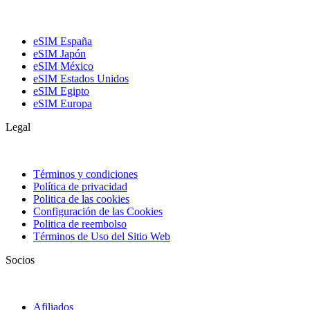
eSIM España
eSIM Japón
eSIM México
eSIM Estados Unidos
eSIM Egipto
eSIM Europa
Legal
Términos y condiciones
Política de privacidad
Politica de las cookies
Configuración de las Cookies
Politica de reembolso
Términos de Uso del Sitio Web
Socios
Afiliados