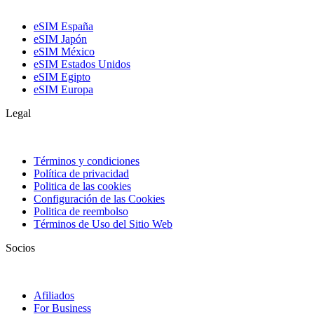
eSIM España
eSIM Japón
eSIM México
eSIM Estados Unidos
eSIM Egipto
eSIM Europa
Legal
Términos y condiciones
Política de privacidad
Politica de las cookies
Configuración de las Cookies
Politica de reembolso
Términos de Uso del Sitio Web
Socios
Afiliados
For Business