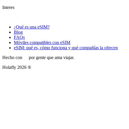
Interes
¿Qué es una eSIM?
Blog
FAQs
Móviles compatibles con eSIM
eSIM: qué es, cómo funciona y qué compañías la ofrecen
Hecho con
por gente que ama viajar.
Holafly 2026 ®