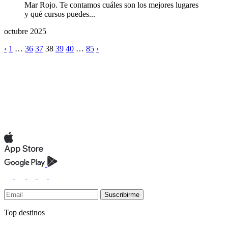
Mar Rojo. Te contamos cuáles son los mejores lugares
y qué cursos puedes...
octubre 2025
‹
1
…
36
37
38
39
40
…
85
›
Suscribirme
Top destinos