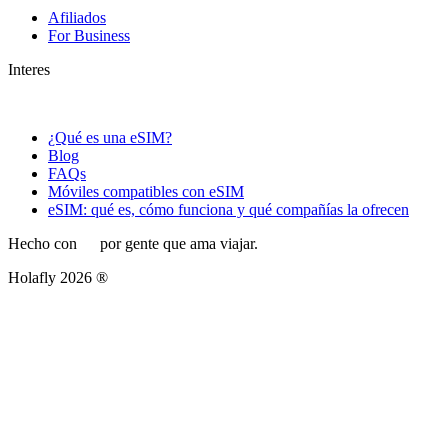
Afiliados
For Business
Interes
¿Qué es una eSIM?
Blog
FAQs
Móviles compatibles con eSIM
eSIM: qué es, cómo funciona y qué compañías la ofrecen
Hecho con
por gente que ama viajar.
Holafly 2026 ®