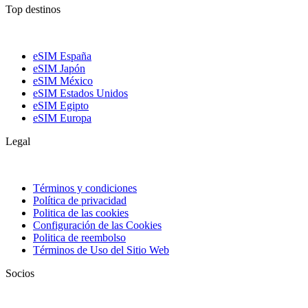
Top destinos
eSIM España
eSIM Japón
eSIM México
eSIM Estados Unidos
eSIM Egipto
eSIM Europa
Legal
Términos y condiciones
Política de privacidad
Politica de las cookies
Configuración de las Cookies
Politica de reembolso
Términos de Uso del Sitio Web
Socios