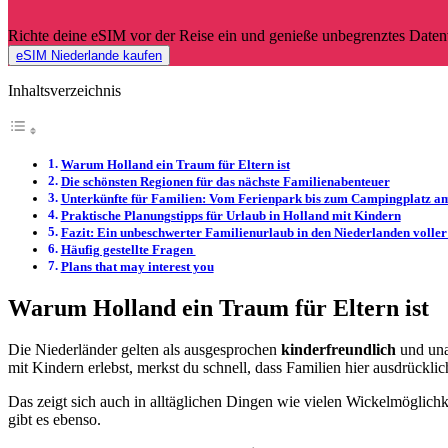
Richte deine eSIM vor der Reise ein und genieße unbegrenztes Daten
eSIM Niederlande kaufen
Inhaltsverzeichnis
Warum Holland ein Traum für Eltern ist
Die schönsten Regionen für das nächste Familienabenteuer
Unterkünfte für Familien: Vom Ferienpark bis zum Campingplatz a
Praktische Planungstipps für Urlaub in Holland mit Kindern
Fazit: Ein unbeschwerter Familienurlaub in den Niederlanden volle
Häufig gestellte Fragen
Plans that may interest you
Warum Holland ein Traum für Eltern ist
Die Niederländer gelten als ausgesprochen
kinderfreundlich
und una
mit Kindern erlebst, merkst du schnell, dass Familien hier ausdrückl
Das zeigt sich auch in alltäglichen Dingen wie vielen Wickelmöglichke
gibt es ebenso.