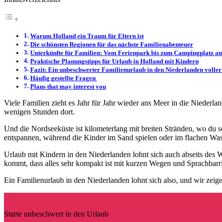
Warum Holland ein Traum für Eltern ist
Die schönsten Regionen für das nächste Familienabenteuer
Unterkünfte für Familien: Vom Ferienpark bis zum Campingplatz a
Praktische Planungstipps für Urlaub in Holland mit Kindern
Fazit: Ein unbeschwerter Familienurlaub in den Niederlanden volle
Häufig gestellte Fragen
Plans that may interest you
Viele Familien zieht es Jahr für Jahr wieder ans Meer in die Niederlan
wenigen Stunden dort.
Und die Nordseeküste ist kilometerlang mit breiten Stränden, wo du s
entspannen, während die Kinder im Sand spielen oder im flachen Wa
Urlaub mit Kindern in den Niederlanden lohnt sich auch abseits des 
kommt, dass alles sehr kompakt ist mit kurzen Wegen und Sprachbarr
Ein Familienurlaub in den Niederlanden lohnt sich also, und wir zeigen
Starte unbeschwert in den Urlaub