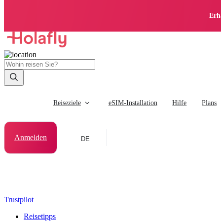
Erh
Reiseziele
eSIM-Installation
Hilfe
Plans
Anmelden
DE
Trustpilot
Reisetipps