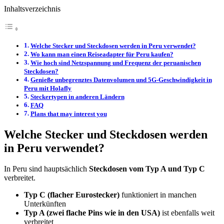
Inhaltsverzeichnis
Welche Stecker und Steckdosen werden in Peru verwendet?
Wo kann man einen Reiseadapter für Peru kaufen?
Wie hoch sind Netzspannung und Frequenz der peruanischen
Steckdosen?
Genieße unbegrenztes Datenvolumen und 5G-Geschwindigkeit in
Peru mit Holafly
Steckertypen in anderen Ländern
FAQ
Plans that may interest you
Welche Stecker und Steckdosen werden
in Peru verwendet?
In Peru sind hauptsächlich
Steckdosen vom Typ A und Typ C
verbreitet.
Typ C (flacher Eurostecker)
funktioniert in manchen
Unterkünften
Typ A (zwei flache Pins wie in den USA)
ist ebenfalls weit
verbreitet