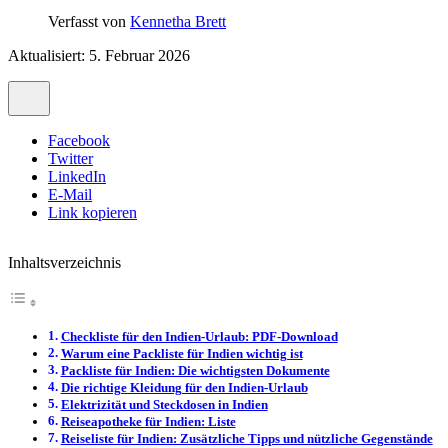
Verfasst von
Kennetha Brett
Aktualisiert: 5. Februar 2026
Facebook
Twitter
LinkedIn
E-Mail
Link kopieren
Inhaltsverzeichnis
Checkliste für den Indien-Urlaub: PDF-Download
Warum eine Packliste für Indien wichtig ist
Packliste für Indien: Die wichtigsten Dokumente
Die richtige Kleidung für den Indien-Urlaub
Elektrizität und Steckdosen in Indien
Reiseapotheke für Indien: Liste
Reiseliste für Indien: Zusätzliche Tipps und nützliche Gegenstände