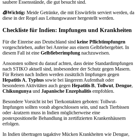
saubere Essensstände, die gut besucht sind.
🧊Wichtig:
Meide Getränke, die mit Eiswürfeln serviert werden, da
diese in der Regel aus Leitungswasser hergestellt werden.
Checkliste für Indien: Impfungen und Krankheiten
Für die Einreise aus Deutschland sind
keine Pflichtimpfungen
vorgeschrieben, außer bei Anreise aus einem Gelbfiebergebiet. In
diesem Fall ist eine
Gelbfieberimpfung
nachzuweisen.
Ansonsten solltest du darauf achten, dass deine Standardimpfungen
nach STIKO aktuell sind, insbesondere der Schutz gegen Masern.
Für Reisen nach Indien werden zusätzlich Impfungen gegen
Hepatitis A
,
Typhus
sowie bei längerem Aufenthalt oder
besonderen Aktivitäten auch gegen
Hepatitis B
,
Tollwut
,
Dengue
,
Chikungunya
und
Japanische Enzephalitis
empfohlen.
Besondere Vorsicht ist bei Tierkontakten geboten: Tollwut-
Impfungen sollten vorab abgeschlossen sein, und nach Tierbissen
oder -kratzern muss in Indien möglicherweise eine
postexpositionelle Behandlung in zertifizierten Krankenhäusern
erfolgen.
In Indien übertragen tagaktive Mücken Krankheiten wie Dengue,