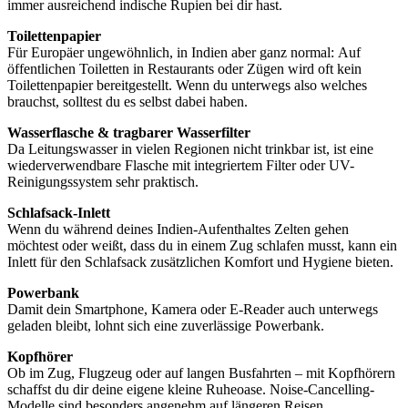
immer ausreichend indische Rupien bei dir hast.
Toilettenpapier
Für Europäer ungewöhnlich, in Indien aber ganz normal:
Auf
öffentlichen Toiletten in Restaurants oder Zügen wird oft kein
Toilettenpapier bereitgestellt. Wenn du unterwegs also welches
brauchst, solltest du es selbst dabei haben.
Wasserflasche & tragbarer Wasserfilter
Da Leitungswasser in vielen Regionen nicht trinkbar ist, ist eine
wiederverwendbare Flasche mit integriertem Filter oder UV-
Reinigungssystem sehr praktisch.
Schlafsack-Inlett
Wenn du während deines Indien-Aufenthaltes Zelten gehen
möchtest oder weißt, dass du in einem Zug schlafen musst, kann ein
Inlett für den Schlafsack zusätzlichen Komfort und Hygiene bieten.
Powerbank
Damit dein Smartphone, Kamera oder E-Reader auch unterwegs
geladen bleibt, lohnt sich eine zuverlässige Powerbank.
Kopfhörer
Ob im Zug, Flugzeug oder auf langen Busfahrten – mit Kopfhörern
schaffst du dir deine eigene kleine Ruheoase. Noise-Cancelling-
Modelle sind besonders angenehm auf längeren Reisen.