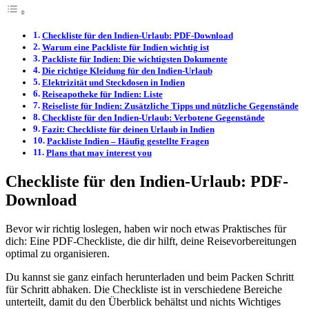
Checkliste für den Indien-Urlaub: PDF-Download
Warum eine Packliste für Indien wichtig ist
Packliste für Indien: Die wichtigsten Dokumente
Die richtige Kleidung für den Indien-Urlaub
Elektrizität und Steckdosen in Indien
Reiseapotheke für Indien: Liste
Reiseliste für Indien: Zusätzliche Tipps und nützliche Gegenstände
Checkliste für den Indien-Urlaub: Verbotene Gegenstände
Fazit: Checkliste für deinen Urlaub in Indien
Packliste Indien – Häufig gestellte Fragen
Plans that may interest you
Checkliste für den Indien-Urlaub: PDF-
Download
Bevor wir richtig loslegen, haben wir noch etwas Praktisches für
dich: Eine PDF-Checkliste, die dir hilft, deine Reisevorbereitungen
optimal zu organisieren.
Du kannst sie ganz einfach herunterladen und beim Packen Schritt
für Schritt abhaken. Die Checkliste ist in verschiedene Bereiche
unterteilt, damit du den Überblick behältst und nichts Wichtiges