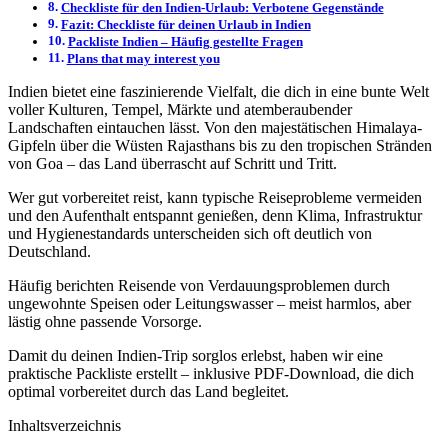
Checkliste für den Indien-Urlaub: Verbotene Gegenstände
Fazit: Checkliste für deinen Urlaub in Indien
Packliste Indien – Häufig gestellte Fragen
Plans that may interest you
Indien bietet eine faszinierende Vielfalt, die dich in eine bunte Welt
voller Kulturen, Tempel, Märkte und atemberaubender
Landschaften eintauchen lässt. Von den majestätischen Himalaya-
Gipfeln über die Wüsten Rajasthans bis zu den tropischen Stränden
von Goa – das Land überrascht auf Schritt und Tritt.
Wer gut vorbereitet reist, kann typische Reiseprobleme vermeiden
und den Aufenthalt entspannt genießen, denn Klima, Infrastruktur
und Hygienestandards unterscheiden sich oft deutlich von
Deutschland.
Häufig berichten Reisende von Verdauungsproblemen durch
ungewohnte Speisen oder Leitungswasser – meist harmlos, aber
lästig ohne passende Vorsorge.
Damit du deinen Indien-Trip sorglos erlebst, haben wir eine
praktische Packliste erstellt – inklusive PDF-Download, die dich
optimal vorbereitet durch das Land begleitet.
Inhaltsverzeichnis