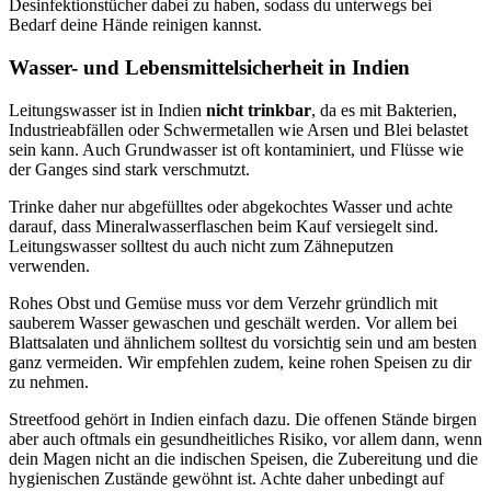
Desinfektionstücher dabei zu haben, sodass du unterwegs bei
Bedarf deine Hände reinigen kannst.
Wasser- und Lebensmittelsicherheit in Indien
Leitungswasser ist in Indien
nicht trinkbar
, da es mit Bakterien,
Industrieabfällen oder Schwermetallen wie Arsen und Blei belastet
sein kann. Auch Grundwasser ist oft kontaminiert, und Flüsse wie
der Ganges sind stark verschmutzt.
Trinke daher nur abgefülltes oder abgekochtes Wasser und achte
darauf, dass Mineralwasserflaschen beim Kauf versiegelt sind.
Leitungswasser solltest du auch nicht zum Zähneputzen
verwenden.
Rohes Obst und Gemüse muss vor dem Verzehr gründlich mit
sauberem Wasser gewaschen und geschält werden. Vor allem bei
Blattsalaten und ähnlichem solltest du vorsichtig sein und am besten
ganz vermeiden. Wir empfehlen zudem, keine rohen Speisen zu dir
zu nehmen.
Streetfood gehört in Indien einfach dazu. Die offenen Stände birgen
aber auch oftmals ein gesundheitliches Risiko, vor allem dann, wenn
dein Magen nicht an die indischen Speisen, die Zubereitung und die
hygienischen Zustände gewöhnt ist. Achte daher unbedingt auf