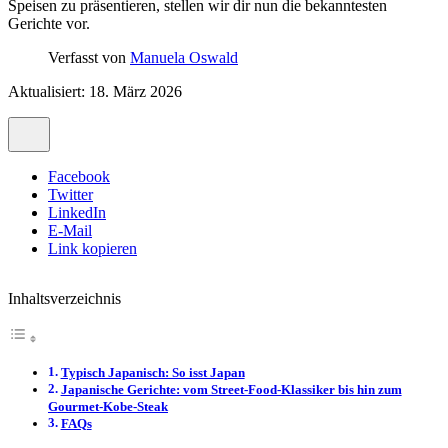
Speisen zu präsentieren, stellen wir dir nun die bekanntesten
Gerichte vor.
Verfasst von
Manuela Oswald
Aktualisiert: 18. März 2026
Facebook
Twitter
LinkedIn
E-Mail
Link kopieren
Inhaltsverzeichnis
Typisch Japanisch: So isst Japan
Japanische Gerichte: vom Street-Food-Klassiker bis hin zum
Gourmet-Kobe-Steak
FAQs