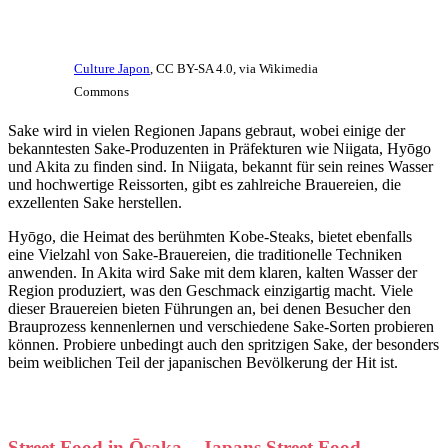
Culture Japon
, CC BY-SA 4.0, via Wikimedia
Commons
Sake wird in vielen Regionen Japans gebraut, wobei einige der
bekanntesten Sake-Produzenten in Präfekturen wie Niigata, Hyōgo
und Akita zu finden sind. In Niigata, bekannt für sein reines Wasser
und hochwertige Reissorten, gibt es zahlreiche Brauereien, die
exzellenten Sake herstellen.
Hyōgo, die Heimat des berühmten Kobe-Steaks, bietet ebenfalls
eine Vielzahl von Sake-Brauereien, die traditionelle Techniken
anwenden. In Akita wird Sake mit dem klaren, kalten Wasser der
Region produziert, was den Geschmack einzigartig macht. Viele
dieser Brauereien bieten Führungen an, bei denen Besucher den
Brauprozess kennenlernen und verschiedene Sake-Sorten probieren
können. Probiere unbedingt auch den spritzigen Sake, der besonders
beim weiblichen Teil der japanischen Bevölkerung der Hit ist.
Street Food in Ōsaka – Japans Street Food