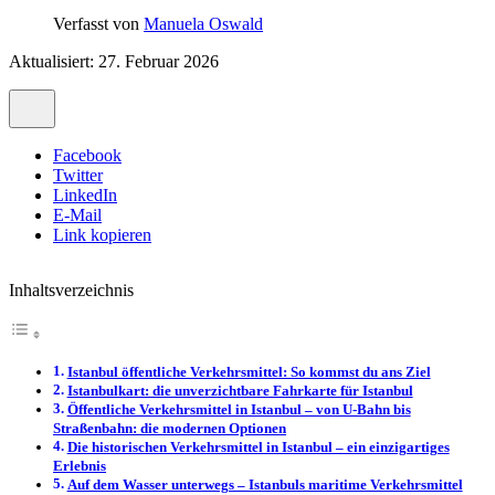
Verfasst von
Manuela Oswald
Aktualisiert: 27. Februar 2026
Facebook
Twitter
LinkedIn
E-Mail
Link kopieren
Inhaltsverzeichnis
Istanbul öffentliche Verkehrsmittel: So kommst du ans Ziel
Istanbulkart: die unverzichtbare Fahrkarte für Istanbul
Öffentliche Verkehrsmittel in Istanbul – von U-Bahn bis
Straßenbahn: die modernen Optionen
Die historischen Verkehrsmittel in Istanbul – ein einzigartiges
Erlebnis
Auf dem Wasser unterwegs – Istanbuls maritime Verkehrsmittel