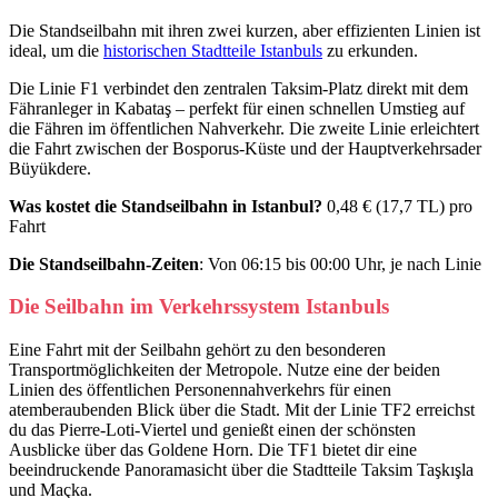
Die Standseilbahn mit ihren zwei kurzen, aber effizienten Linien ist
ideal, um die
historischen Stadtteile Istanbuls
zu erkunden.
Die Linie F1 verbindet den zentralen Taksim-Platz direkt mit dem
Fähranleger in Kabataş – perfekt für einen schnellen Umstieg auf
die Fähren im öffentlichen Nahverkehr. Die zweite Linie erleichtert
die Fahrt zwischen der Bosporus-Küste und der Hauptverkehrsader
Büyükdere.
Was kostet die Standseilbahn in Istanbul?
0,48 € (17,7 TL) pro
Fahrt
Die Standseilbahn-Zeiten
: Von 06:15 bis 00:00 Uhr, je nach Linie
Die Seilbahn im Verkehrssystem Istanbuls
Eine Fahrt mit der Seilbahn gehört zu den besonderen
Transportmöglichkeiten der Metropole. Nutze eine der beiden
Linien des öffentlichen Personennahverkehrs für einen
atemberaubenden Blick über die Stadt. Mit der Linie TF2 erreichst
du das Pierre-Loti-Viertel und genießt einen der schönsten
Ausblicke über das Goldene Horn. Die TF1 bietet dir eine
beeindruckende Panoramasicht über die Stadtteile Taksim Taşkışla
und Maçka.