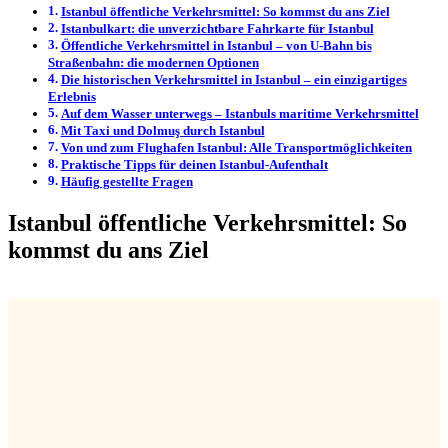
Istanbul öffentliche Verkehrsmittel: So kommst du ans Ziel
Istanbulkart: die unverzichtbare Fahrkarte für Istanbul
Öffentliche Verkehrsmittel in Istanbul – von U-Bahn bis
Straßenbahn: die modernen Optionen
Die historischen Verkehrsmittel in Istanbul – ein einzigartiges
Erlebnis
Auf dem Wasser unterwegs – Istanbuls maritime Verkehrsmittel
Mit Taxi und Dolmuş durch Istanbul
Von und zum Flughafen Istanbul: Alle Transportmöglichkeiten
Praktische Tipps für deinen Istanbul-Aufenthalt
Häufig gestellte Fragen
Istanbul öffentliche Verkehrsmittel: So
kommst du ans Ziel