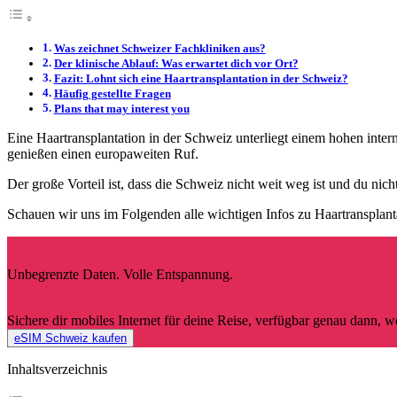
Was zeichnet Schweizer Fachkliniken aus?
Der klinische Ablauf: Was erwartet dich vor Ort?
Fazit: Lohnt sich eine Haartransplantation in der Schweiz?
Häufig gestellte Fragen
Plans that may interest you
Eine Haartransplantation in der Schweiz unterliegt einem hohen inter
genießen einen europaweiten Ruf.
Der große Vorteil ist, dass die Schweiz nicht weit weg ist und du nic
Schauen wir uns im Folgenden alle wichtigen Infos zu Haartransplant
Unbegrenzte Daten. Volle Entspannung.
Sichere dir mobiles Internet für deine Reise, verfügbar genau dann, 
eSIM Schweiz kaufen
Inhaltsverzeichnis