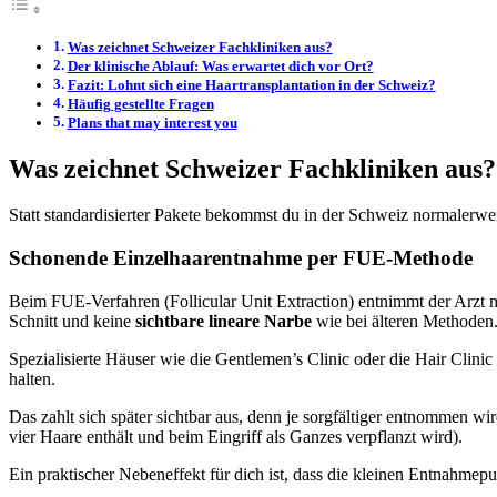
Was zeichnet Schweizer Fachkliniken aus?
Der klinische Ablauf: Was erwartet dich vor Ort?
Fazit: Lohnt sich eine Haartransplantation in der Schweiz?
Häufig gestellte Fragen
Plans that may interest you
Was zeichnet Schweizer Fachkliniken aus?
Statt standardisierter Pakete bekommst du in der Schweiz normalerwei
Schonende Einzelhaarentnahme per FUE-Methode
Beim FUE-Verfahren (Follicular Unit Extraction) entnimmt der Arzt
Schnitt und keine
sichtbare lineare Narbe
wie bei älteren Methoden
Spezialisierte Häuser wie die Gentlemen’s Clinic oder die Hair Clin
halten.
Das zahlt sich später sichtbar aus, denn je sorgfältiger entnommen wi
vier Haare enthält und beim Eingriff als Ganzes verpflanzt wird).
Ein praktischer Nebeneffekt für dich ist, dass die kleinen Entnahmepu