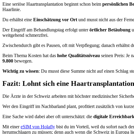
Eine seriöse Haartransplantation beginnt schon beim
persönlichen B
Haarlinie.
Du erhältst eine
Einschätzung vor Ort
und musst nicht aus der Fern
Der Eingriff am Behandlungstag erfolgt unter
örtlicher Betäubung
u
weitgehend schmerzfrei.
Zwischendurch gibt es Pausen, oft mit Verpflegung; danach erhältst 
Beim Thema Kosten hat das
hohe Qualitätsniveau
seinen Preis: Je n
9.800
bewegen.
Wichtig zu wissen
: Du musst diese Summe nicht auf einen Schlag s
Fazit: Lohnt sich eine Haartransplantatio
Die Ärzte in der Schweiz arbeiten mit höchster medizinischer Sicherh
Wer den Eingriff im Nachbarland plant, profitiert zusätzlich von kurz
Eine Sache wird dabei aber oft unterschätzt: die
digitale Erreichbark
Mit einer
eSIM von Holafly
bist du im Vorteil, weil du sofort nach d
herumschlagen zu müssen; denn auch wenn die Schweiz in Europa lie