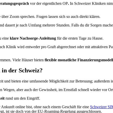
eratungsgespräch
vor der eigentlichen OP
.
In Schweizer Kliniken nimm
e über Zoom sprechen. Fragen lassen sich so auch direkt klären.
nd dauert je nach Umfang mehrere Stunden. Falls du dir Sorgen machen
du eine
klare Nachsorge-Anleitung
für die ersten Tage zu Hause.
ach Klinik wird entweder pro Graft abgerechnet oder mit attraktiven Pa
temmen. Viele Häuser bieten
flexible monatliche Finanzierungsmodel
n in der Schweiz?
eit und bieten eine umfassende Möglichkeit zur Betreuung; außerdem ist
en Wegen, aber auch der Gewissheit, im Ernstfall schnell wieder vor Or
eit
rund um den Eingriff.
er Ankunft online bist, ohne nach einem Geschäft für eine
Schweizer SI
gt, ist sie doch von der EU-Roaming-Regelung ausgeschlossen.