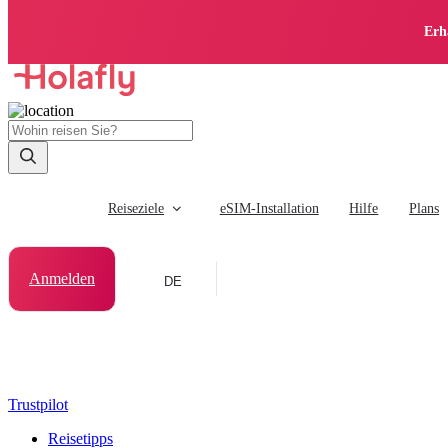
Erh
Reiseziele
eSIM-Installation
Hilfe
Plans
Anmelden
DE
Trustpilot
Reisetipps