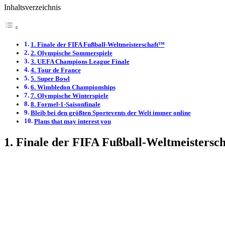
Inhaltsverzeichnis
1. Finale der FIFA Fußball-Weltmeisterschaft™
2. Olympische Sommerspiele
3. UEFA Champions League Finale
4. Tour de France
5. Super Bowl
6. Wimbledon Championships
7. Olympische Winterspiele
8. Formel-1-Saisonfinale
Bleib bei den größten Sportevents der Welt immer online
Plans that may interest you
1. Finale der FIFA Fußball-Weltmeistersc