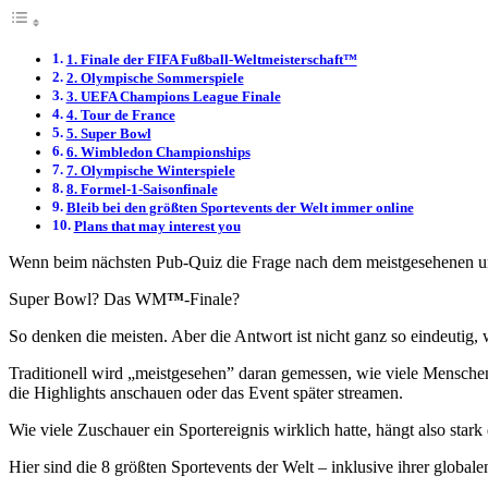
1. Finale der FIFA Fußball-Weltmeisterschaft™
2. Olympische Sommerspiele
3. UEFA Champions League Finale
4. Tour de France
5. Super Bowl
6. Wimbledon Championships
7. Olympische Winterspiele
8. Formel-1-Saisonfinale
Bleib bei den größten Sportevents der Welt immer online
Plans that may interest you
Wenn beim nächsten Pub-Quiz die Frage nach dem meistgesehenen un
Super Bowl? Das WM
™
-Finale?
So denken die meisten. Aber die Antwort ist nicht ganz so eindeutig, 
Traditionell wird „meistgesehen” daran gemessen, wie viele Menschen 
die Highlights anschauen oder das Event später streamen.
Wie viele Zuschauer ein Sportereignis wirklich hatte, hängt also sta
Hier sind die 8 größten Sportevents der Welt – inklusive ihrer global