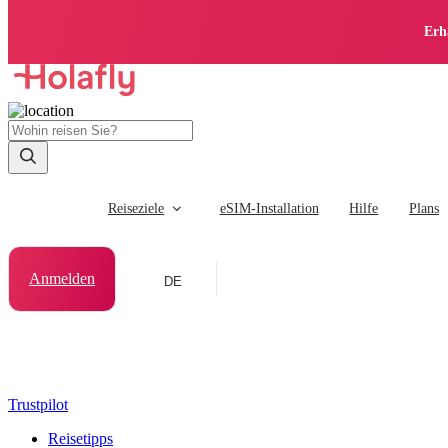
Erh
Reiseziele
eSIM-Installation
Hilfe
Plans
Anmelden
DE
Trustpilot
Reisetipps