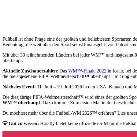
Fußball ist ohne Frage eine der größten und beliebtesten Sportarten d
Bedeutung, die weit über den Sport selbst hinausgeht: von Patriotis
Mit über 30 teilnehmenden Ländern bei jeder WM
™
und insgesamt 82
überhaupt.
Aktuelle Zuschauerzahlen
: Das
WM
™
-Finale 2022
in Katar, bei d
die meistgesehene FIFA-Weltmeisterschaft
™
überhaupt – mit unglaub
Nächstes Event:
11. Juni – 19. Juli 2026 in den USA, Kanada und 
Die diesjährige FIFA-Weltmeisterschaft
™
wird eines der größten Spor
WM
™
überhaupt
. Dazu kommt: Zum ersten Mal in der Geschichte r
Du möchtest mehr über die Fußball-WM 2026
™
erfahren? Lies unser
💡 Gut zu wissen:
Holafly bietet keine offizielle eSIM für die Fußb