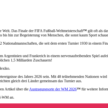
er Welt. Das Finale der FIFA Fußball-Weltmeisterschaft
™
gilt oft als d
mus bis hin zur Begeisterung von Menschen, die sonst kaum Sport schau
 Nationalmannschaften, die seit dem ersten Turnier 1930 in einem Fina
em Argentinien und Frankreich in einem nervenaufreibenden Spiel aufein
lichen 1,5 Milliarden Zuschauern!
Mexiko.
tereignisse des Jahres 2026 sein. Mit 48 teilnehmenden Nationen wird s
ichten gleich drei Länder gemeinsam das Turnier aus.
en Artikel über die
Austragungsorte der WM 2026
™
für weitere Infor
all-WM an.