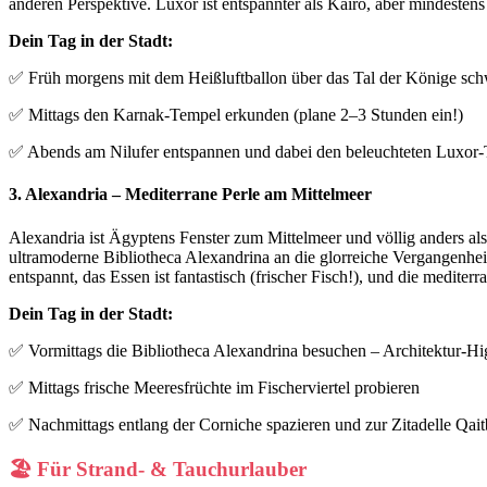
anderen Perspektive. Luxor ist entspannter als Kairo, aber mindestens
Dein Tag in der Stadt:
✅ Früh morgens mit dem Heißluftballon über das Tal der Könige sc
✅ Mittags den Karnak-Tempel erkunden (plane 2–3 Stunden ein!)
✅ Abends am Nilufer entspannen und dabei den beleuchteten Luxo
3. Alexandria – Mediterrane Perle am Mittelmeer
Alexandria ist Ägyptens Fenster zum Mittelmeer und völlig anders als
ultramoderne Bibliotheca Alexandrina an die glorreiche Vergangenhei
entspannt, das Essen ist fantastisch (frischer Fisch!), und die medite
Dein Tag in der Stadt:
✅ Vormittags die Bibliotheca Alexandrina besuchen – Architektur-Hi
✅ Mittags frische Meeresfrüchte im Fischerviertel probieren
✅ Nachmittags entlang der Corniche spazieren und zur Zitadelle Qai
🏖️ Für Strand- & Tauchurlauber