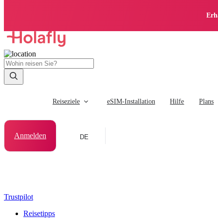
Erh
Reiseziele
eSIM-Installation
Hilfe
Plans
Anmelden
DE
Trustpilot
Reisetipps