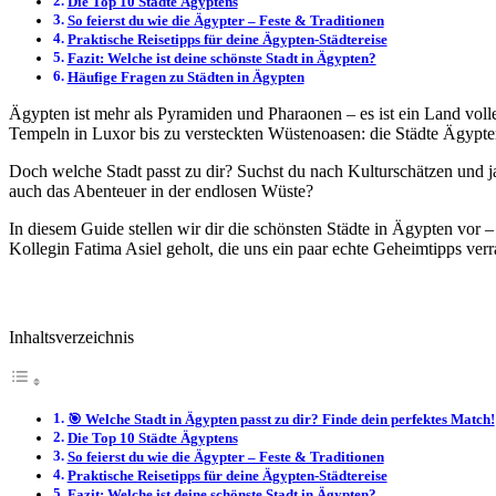
Die Top 10 Städte Ägyptens
So feierst du wie die Ägypter – Feste & Traditionen
Praktische Reisetipps für deine Ägypten-Städtereise
Fazit: Welche ist deine schönste Stadt in Ägypten?
Häufige Fragen zu Städten in Ägypten
Ägypten ist mehr als Pyramiden und Pharaonen – es ist ein Land voll
Tempeln in Luxor bis zu versteckten Wüstenoasen: die Städte Ägyptens
Doch welche Stadt passt zu dir? Suchst du nach Kulturschätzen und ja
auch das Abenteuer in der endlosen Wüste?
In diesem Guide stellen wir dir die schönsten Städte in Ägypten vor 
Kollegin Fatima Asiel geholt, die uns ein paar echte Geheimtipps verra
Inhaltsverzeichnis
🎯 Welche Stadt in Ägypten passt zu dir? Finde dein perfektes Match!
Die Top 10 Städte Ägyptens
So feierst du wie die Ägypter – Feste & Traditionen
Praktische Reisetipps für deine Ägypten-Städtereise
Fazit: Welche ist deine schönste Stadt in Ägypten?