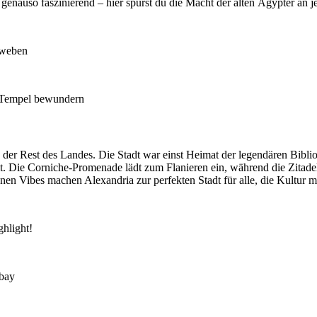
 genauso faszinierend – hier spürst du die Macht der alten Ägypter an j
hweben
r-Tempel bewundern
 der Rest des Landes. Die Stadt war einst Heimat der legendären Biblio
t. Die Corniche-Promenade lädt zum Flanieren ein, während die Zitade
rranen Vibes machen Alexandria zur perfekten Stadt für alle, die Kultur
ghlight!
tbay