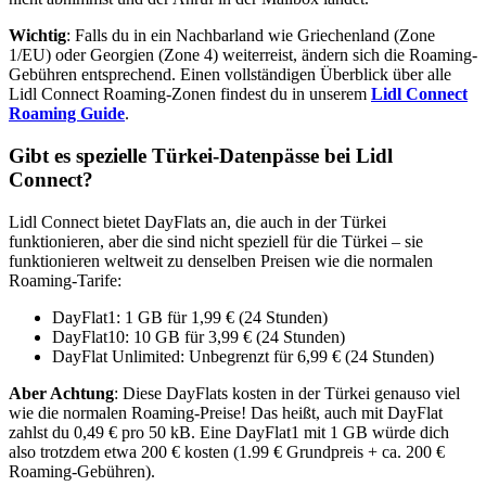
Wichtig
: Falls du in ein Nachbarland wie Griechenland (Zone
1/EU) oder Georgien (Zone 4) weiterreist, ändern sich die Roaming-
Gebühren entsprechend. Einen vollständigen Überblick über alle
Lidl Connect Roaming-Zonen findest du in unserem
Lidl Connect
Roaming Guide
.
Gibt es spezielle Türkei-Datenpässe bei Lidl
Connect?
Lidl Connect bietet DayFlats an, die auch in der Türkei
funktionieren, aber die sind nicht speziell für die Türkei – sie
funktionieren weltweit zu denselben Preisen wie die normalen
Roaming-Tarife:
DayFlat1: 1 GB für 1,99 € (24 Stunden)
DayFlat10: 10 GB für 3,99 € (24 Stunden)
DayFlat Unlimited: Unbegrenzt für 6,99 € (24 Stunden)
Aber Achtung
: Diese DayFlats kosten in der Türkei genauso viel
wie die normalen Roaming-Preise! Das heißt, auch mit DayFlat
zahlst du 0,49 € pro 50 kB. Eine DayFlat1 mit 1 GB würde dich
also trotzdem etwa 200 € kosten (1.99 € Grundpreis + ca. 200 €
Roaming-Gebühren).