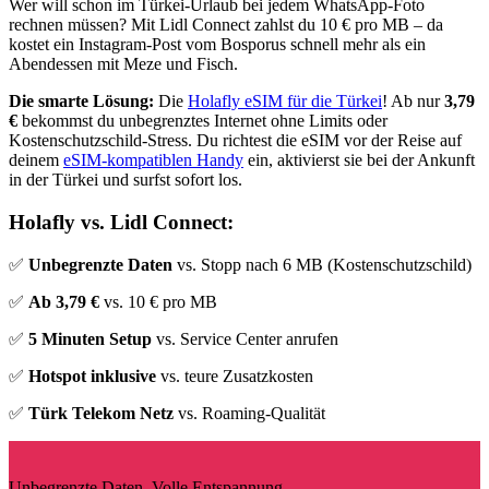
Wer will schon im Türkei-Urlaub bei jedem WhatsApp-Foto
rechnen müssen? Mit Lidl Connect zahlst du 10 € pro MB – da
kostet ein Instagram-Post vom Bosporus schnell mehr als ein
Abendessen mit Meze und Fisch.
Die smarte Lösung:
Die
Holafly eSIM für die Türkei
! Ab
nur
3,79
€
bekommst du unbegrenztes Internet ohne Limits oder
Kostenschutzschild-Stress. Du richtest die eSIM vor der Reise auf
deinem
eSIM-kompatiblen Handy
ein, aktivierst sie bei der Ankunft
in der Türkei und surfst sofort los.
Holafly vs. Lidl Connect:
✅
Unbegrenzte Daten
vs. Stopp nach 6 MB (Kostenschutzschild)
✅
Ab 3,79 €
vs. 10 € pro MB
✅
5 Minuten Setup
vs. Service Center anrufen
✅
Hotspot inklusive
vs. teure Zusatzkosten
✅
Türk Telekom Netz
vs. Roaming-Qualität
Unbegrenzte Daten. Volle Entspannung