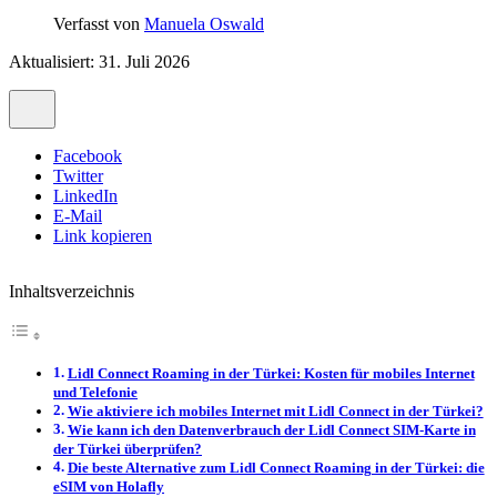
Verfasst von
Manuela Oswald
Aktualisiert: 31. Juli 2026
Facebook
Twitter
LinkedIn
E-Mail
Link kopieren
Inhaltsverzeichnis
Lidl Connect Roaming in der Türkei: Kosten für mobiles Internet
und Telefonie
Wie aktiviere ich mobiles Internet mit Lidl Connect in der Türkei?
Wie kann ich den Datenverbrauch der Lidl Connect SIM-Karte in
der Türkei überprüfen?
Die beste Alternative zum Lidl Connect Roaming in der Türkei: die
eSIM von Holafly