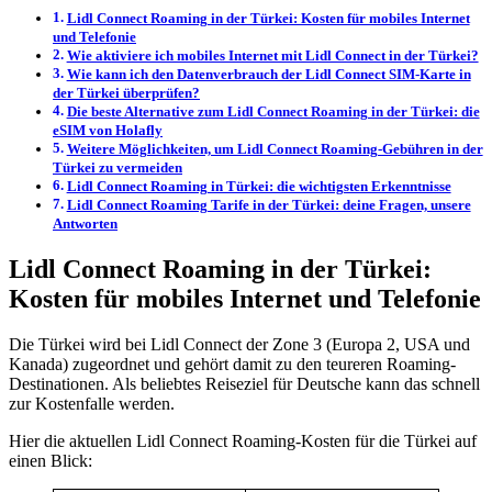
Lidl Connect Roaming in der Türkei: Kosten für mobiles Internet
und Telefonie
Wie aktiviere ich mobiles Internet mit Lidl Connect in der Türkei?
Wie kann ich den Datenverbrauch der Lidl Connect SIM-Karte in
der Türkei überprüfen?
Die beste Alternative zum Lidl Connect Roaming in der Türkei: die
eSIM von Holafly
Weitere Möglichkeiten, um Lidl Connect Roaming-Gebühren in der
Türkei zu vermeiden
Lidl Connect Roaming in Türkei: die wichtigsten Erkenntnisse
Lidl Connect Roaming Tarife in der Türkei: deine Fragen, unsere
Antworten
Lidl Connect Roaming in der Türkei:
Kosten für mobiles Internet und Telefonie
Die Türkei wird bei Lidl Connect der Zone 3 (Europa 2, USA und
Kanada) zugeordnet und gehört damit zu den teureren Roaming-
Destinationen. Als beliebtes Reiseziel für Deutsche kann das schnell
zur Kostenfalle werden.
Hier die aktuellen Lidl Connect Roaming-Kosten für die Türkei auf
einen Blick: