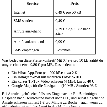
Service
Preis
Internet
0,49 € pro 50 kB
SMS senden
0,49 €
2,29 € / 2,49 € (je nach
Anrufe ausgehend
Ziel)
Anrufe ankommend
0,99 €
SMS empfangen
Kostenlos
Was bedeuten diese Preise konkret? Mit 0,49 € pro 50 kB zahlst du
umgerechnet etwa 9,80 € pro MB. Das bedeutet:
Ein WhatsApp-Foto (ca. 200 kB): etwa 2 €
Ein Instagram-Post mit mehreren Fotos: 5-10 €
Ein kurzes TikTok-Video schauen (4 MB): knapp 40 €
Google Maps für die Navigation (10 MB / Stunde): 98 €
Bei Anrufen geht’s ebenfalls ans Eingemachte: Ein 5-minütiges
Gespräch nach Deutschland kostet über 11 €, und selbst eingehende
Anrufe schlagen mit fast 1 € pro Minute zu Buche – auch wenn du
nicht abnimmst und der Anruf in der Mailbox landet.