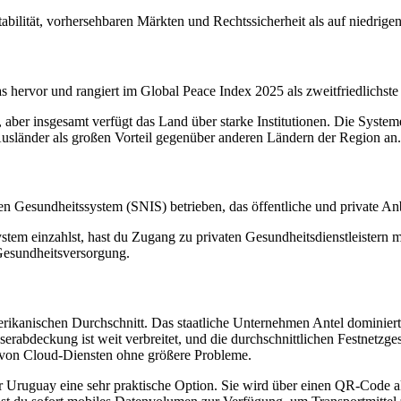
tabilität, vorhersehbaren Märkten und Rechtssicherheit als auf niedrige
kas hervor und rangiert im Global Peace Index 2025 als zweitfriedlichs
, aber insgesamt verfügt das Land über starke Institutionen. Die Syste
usländer als großen Vorteil gegenüber anderen Ländern der Region an.
 Gesundheitssystem (SNIS) betrieben, das öffentliche und private Anbi
System einzahlst, hast du Zugang zu privaten Gesundheitsdienstleistern
 Gesundheitsversorgung.
erikanischen Durchschnitt. Das staatliche Unternehmen Antel dominier
erabdeckung ist weit verbreitet, und die durchschnittlichen Festnetzges
 von Cloud-Diensten ohne größere Probleme.
r Uruguay eine sehr praktische Option. Sie wird über einen QR-Code ak