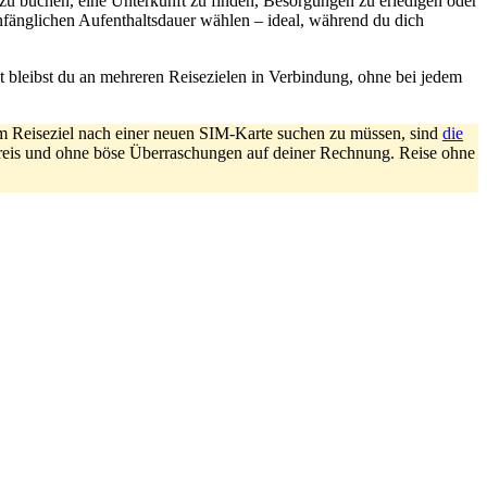
 zu buchen, eine Unterkunft zu finden, Besorgungen zu erledigen oder
nfänglichen Aufenthaltsdauer wählen – ideal, während du dich
 bleibst du an mehreren Reisezielen in Verbindung, ohne bei jedem
m Reiseziel nach einer neuen SIM-Karte suchen zu müssen, sind
die
tpreis und ohne böse Überraschungen auf deiner Rechnung. Reise ohne