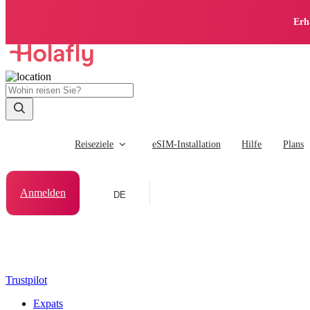
Erh
Reiseziele
eSIM-Installation
Hilfe
Plans
Anmelden
DE
Trustpilot
Expats