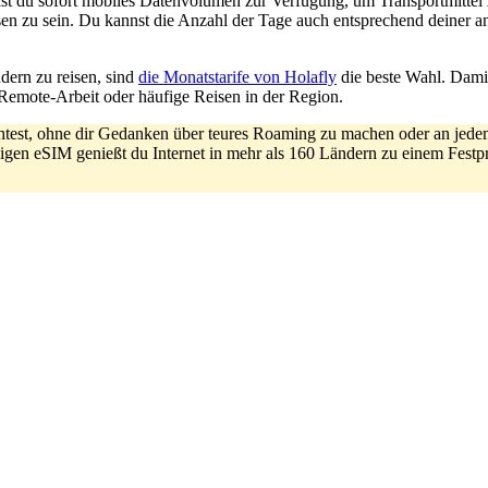
ast du sofort mobiles Datenvolumen zur Verfügung, um Transportmittel
sen zu sein. Du kannst die Anzahl der Tage auch entsprechend deiner a
dern zu reisen, sind
die Monatstarife von Holafly
die beste Wahl. Damit
Remote-Arbeit oder häufige Reisen in der Region.
htest, ohne dir Gedanken über teures Roaming zu machen oder an jede
nzigen eSIM genießt du Internet in mehr als 160 Ländern zu einem Fes