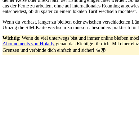
deiner Reise oder direkt nach der Landung eingerichtet werden. So h
aus der Ferne zu arbeiten, ohne auf internationales Roaming angewie
entscheidest, ob du später zu einem lokalen Tarif wechseln möchtest.
Wenn du vorhast, länger zu bleiben oder zwischen verschiedenen Län
Umzug die SIM-Karte wechseln zu müssen . besonders praktisch für 
Wichtig:
Wenn du viel unterwegs bist und immer online bleiben möc
Abonnements von Holafly
genau das Richtige für dich. Mit einer ei
Grenzen und verbinde dich einfach und sicher! 🚀🌍