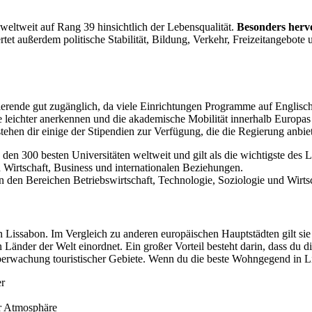
 weltweit auf Rang 39 hinsichtlich der Lebensqualität.
Besonders herv
rtet außerdem politische Stabilität, Bildung, Verkehr, Freizeitangebot
udierende gut zugänglich, da viele Einrichtungen Programme auf Englisc
 leichter anerkennen und die akademische Mobilität innerhalb Europas 
ehen dir einige der Stipendien zur Verfügung, die die Regierung anbie
 den 300 besten Universitäten weltweit und gilt als die wichtigste des 
n Wirtschaft, Business und internationalen Beziehungen.
in den Bereichen Betriebswirtschaft, Technologie, Soziologie und Wirts
in Lissabon. Im Vergleich zu anderen europäischen Hauptstädten gilt sie
ten Länder der Welt einordnet. Ein großer Vorteil besteht darin, dass du
berwachung touristischer Gebiete. Wenn du die beste Wohngegend in Lis
er
er Atmosphäre