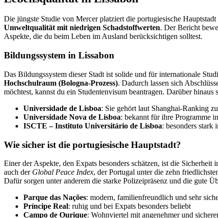
Die jüngste Studie von Mercer platziert die portugiesische Hauptstadt
Umweltqualität mit niedrigen Schadstoffwerten
. Der Bericht bewe
Aspekte, die du beim Leben im Ausland berücksichtigen solltest.
Bildungssystem in Lissabon
Das Bildungssystem dieser Stadt ist solide und für internationale St
Hochschulraum (Bologna-Prozess)
. Dadurch lassen sich Abschlüsse
möchtest, kannst du ein Studentenvisum beantragen. Darüber hinaus st
Universidade de Lisboa
: Sie gehört laut Shanghai-Ranking zu
Universidade Nova de Lisboa
: bekannt für ihre Programme i
ISCTE – Instituto Universitário de Lisboa
: besonders stark 
Wie sicher ist die portugiesische Hauptstadt?
Einer der Aspekte, den Expats besonders schätzen, ist die Sicherheit 
auch der
Global Peace Index
, der Portugal unter die zehn friedlichs
Dafür sorgen unter anderem die starke Polizeipräsenz und die gute Ü
Parque das Nações
: modern, familienfreundlich und sehr sich
Príncipe Real
: ruhig und bei Expats besonders beliebt
Campo de Ourique
: Wohnviertel mit angenehmer und sicher