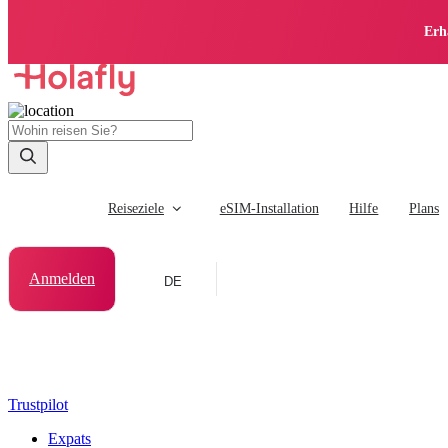
Erh
Reiseziele
eSIM-Installation
Hilfe
Plans
Anmelden
DE
Trustpilot
Expats