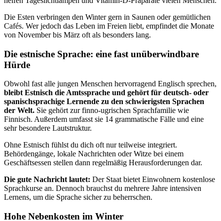
helfen Tageslichtlampen und Vitamin-D-Präparate vielen Menschen.
Die Esten verbringen den Winter gern in Saunen oder gemütlichen
Cafés. Wer jedoch das Leben im Freien liebt, empfindet die Monate
von November bis März oft als besonders lang.
Die estnische Sprache: eine fast unüberwindbare
Hürde
Obwohl fast alle jungen Menschen hervorragend Englisch sprechen,
bleibt Estnisch die Amtssprache und gehört für deutsch- oder
spanischsprachige Lernende zu den schwierigsten Sprachen
der Welt.
Sie gehört zur finno-ugrischen Sprachfamilie wie
Finnisch. Außerdem umfasst sie 14 grammatische Fälle und eine
sehr besondere Lautstruktur.
Ohne Estnisch fühlst du dich oft nur teilweise integriert.
Behördengänge, lokale Nachrichten oder Witze bei einem
Geschäftsessen stellen dann regelmäßig Herausforderungen dar.
Die gute Nachricht lautet:
Der Staat bietet Einwohnern kostenlose
Sprachkurse an. Dennoch brauchst du mehrere Jahre intensiven
Lernens, um die Sprache sicher zu beherrschen.
Hohe Nebenkosten im Winter