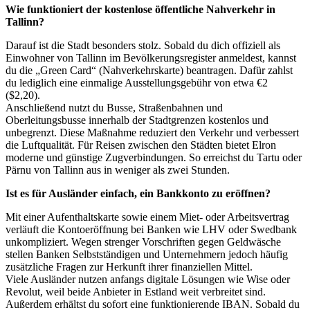
Wie funktioniert der kostenlose öffentliche Nahverkehr in
Tallinn?
Darauf ist die Stadt besonders stolz. Sobald du dich offiziell als
Einwohner von Tallinn im Bevölkerungsregister anmeldest, kannst
du die „Green Card“ (Nahverkehrskarte) beantragen. Dafür zahlst
du lediglich eine einmalige Ausstellungsgebühr von etwa €2
($2,20).
Anschließend nutzt du Busse, Straßenbahnen und
Oberleitungsbusse innerhalb der Stadtgrenzen kostenlos und
unbegrenzt. Diese Maßnahme reduziert den Verkehr und verbessert
die Luftqualität. Für Reisen zwischen den Städten bietet Elron
moderne und günstige Zugverbindungen. So erreichst du Tartu oder
Pärnu von Tallinn aus in weniger als zwei Stunden.
Ist es für Ausländer einfach, ein Bankkonto zu eröffnen?
Mit einer Aufenthaltskarte sowie einem Miet- oder Arbeitsvertrag
verläuft die Kontoeröffnung bei Banken wie LHV oder Swedbank
unkompliziert. Wegen strenger Vorschriften gegen Geldwäsche
stellen Banken Selbstständigen und Unternehmern jedoch häufig
zusätzliche Fragen zur Herkunft ihrer finanziellen Mittel.
Viele Ausländer nutzen anfangs digitale Lösungen wie Wise oder
Revolut, weil beide Anbieter in Estland weit verbreitet sind.
Außerdem erhältst du sofort eine funktionierende IBAN. Sobald du