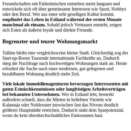
Freundschaften mit Einheimischen entstehen meist langsam und
entwickeln sich oft über gemeinsame Interessen wie Sport, Hobbys
oder den Beruf. Wer aus einer sehr geselligen Kultur kommt,
empfindet das Leben in Estland während der ersten Monate
manchmal als einsam.
Sobald jedoch Vertrauen entsteht, zeigen
sich Esten als äußerst loyale und direkte Freunde.
Begrenzter und teurer Wohnungsmarkt
Tallinn bleibt eine vergleichsweise kleine Stadt. Gleichzeitig zog der
Start-up-Boom Tausende internationale Fachkräfte an. Dadurch
stieg die Nachfrage nach hochwertigen Wohnungen stark an. Heute
erfordert die Suche nach einer modernen, gut gelegenen und
bezahlbaren Wohnung deutlich mehr Zeit.
Viele lokale Immobilienagenturen bevorzugen Interessenten mit
guten Estnischkenntnissen oder langfristigen Arbeitsverträgen
bei bekannten Unternehmen.
Wer in Estland lebt, bemerkt
außerdem schnell, dass die Mieten in beliebten Vierteln wie
Kalamaja oder Noblessner inzwischen fast das Niveau deutlich
größerer Hauptstädte erreichen. Dadurch sinkt dein Sparpotenzial,
wenn du kein überdurchschnittliches Einkommen hast.