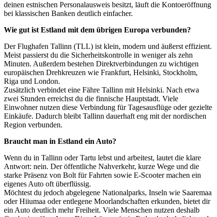
deinen estnischen Personalausweis besitzt, läuft die Kontoeröffnung
bei klassischen Banken deutlich einfacher.
Wie gut ist Estland mit dem übrigen Europa verbunden?
Der Flughafen Tallinn (TLL) ist klein, modern und äußerst effizient.
Meist passierst du die Sicherheitskontrolle in weniger als zehn
Minuten. Außerdem bestehen Direktverbindungen zu wichtigen
europäischen Drehkreuzen wie Frankfurt, Helsinki, Stockholm,
Riga und London.
Zusätzlich verbindet eine Fähre Tallinn mit Helsinki. Nach etwa
zwei Stunden erreichst du die finnische Hauptstadt. Viele
Einwohner nutzen diese Verbindung für Tagesausflüge oder gezielte
Einkäufe. Dadurch bleibt Tallinn dauerhaft eng mit der nordischen
Region verbunden.
Braucht man in Estland ein Auto?
Wenn du in Tallinn oder Tartu lebst und arbeitest, lautet die klare
Antwort: nein. Der öffentliche Nahverkehr, kurze Wege und die
starke Präsenz von Bolt für Fahrten sowie E-Scooter machen ein
eigenes Auto oft überflüssig.
Möchtest du jedoch abgelegene Nationalparks, Inseln wie Saaremaa
oder Hiiumaa oder entlegene Moorlandschaften erkunden, bietet dir
ein Auto deutlich mehr Freiheit. Viele Menschen nutzen deshalb