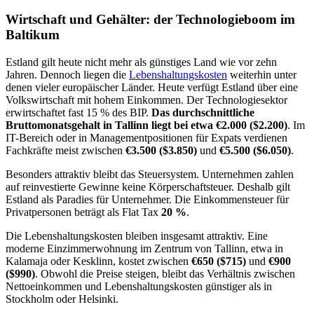
Wirtschaft und Gehälter: der Technologieboom im
Baltikum
Estland gilt heute nicht mehr als günstiges Land wie vor zehn
Jahren. Dennoch liegen die
Lebenshaltungskosten
weiterhin unter
denen vieler europäischer Länder. Heute verfügt Estland über eine
Volkswirtschaft mit hohem Einkommen. Der Technologiesektor
erwirtschaftet fast 15 % des BIP.
Das durchschnittliche
Bruttomonatsgehalt in Tallinn liegt bei etwa €2.000 ($2.200)
. Im
IT-Bereich oder in Managementpositionen für Expats verdienen
Fachkräfte meist zwischen
€3.500 ($3.850)
und
€5.500 ($6.050)
.
Besonders attraktiv bleibt das Steuersystem. Unternehmen zahlen
auf reinvestierte Gewinne keine Körperschaftsteuer. Deshalb gilt
Estland als Paradies für Unternehmer. Die Einkommensteuer für
Privatpersonen beträgt als Flat Tax
20 %
.
Die Lebenshaltungskosten bleiben insgesamt attraktiv. Eine
moderne Einzimmerwohnung im Zentrum von Tallinn, etwa in
Kalamaja oder Kesklinn, kostet zwischen
€650 ($715)
und
€900
($990)
. Obwohl die Preise steigen, bleibt das Verhältnis zwischen
Nettoeinkommen und Lebenshaltungskosten günstiger als in
Stockholm oder Helsinki.