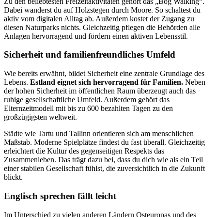
Zu den beliebtesten Freizeitaktivitäten gehört das „Bog Walking“.
Dabei wanderst du auf Holzstegen durch Moore. So schaltest du
aktiv vom digitalen Alltag ab. Außerdem kostet der Zugang zu
diesen Naturparks nichts. Gleichzeitig pflegen die Behörden alle
Anlagen hervorragend und fördern einen aktiven Lebensstil.
Sicherheit und familienfreundliches Umfeld
Wie bereits erwähnt, bildet Sicherheit eine zentrale Grundlage des
Lebens.
Estland eignet sich hervorragend für Familien.
Neben
der hohen Sicherheit im öffentlichen Raum überzeugt auch das
ruhige gesellschaftliche Umfeld. Außerdem gehört das
Elternzeitmodell mit bis zu 600 bezahlten Tagen zu den
großzügigsten weltweit.
Städte wie Tartu und Tallinn orientieren sich am menschlichen
Maßstab. Moderne Spielplätze findest du fast überall. Gleichzeitig
erleichtert die Kultur des gegenseitigen Respekts das
Zusammenleben. Das trägt dazu bei, dass du dich wie als ein Teil
einer stabilen Gesellschaft fühlst, die zuversichtlich in die Zukunft
blickt.
Englisch sprechen fällt leicht
Im Unterschied zu vielen anderen Ländern Osteuropas und des