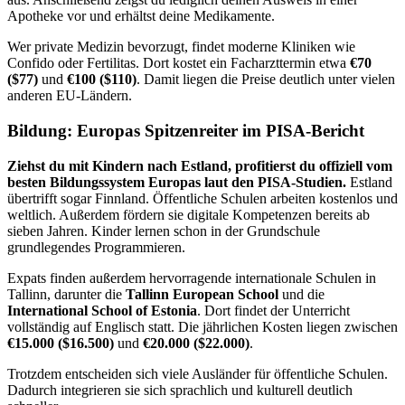
Apotheke vor und erhältst deine Medikamente.
Wer private Medizin bevorzugt, findet moderne Kliniken wie
Confido oder Fertilitas. Dort kostet ein Facharzttermin etwa
€70
($77)
und
€100 ($110)
. Damit liegen die Preise deutlich unter vielen
anderen EU-Ländern.
Bildung: Europas Spitzenreiter im PISA-Bericht
Ziehst du mit Kindern nach Estland, profitierst du offiziell vom
besten Bildungssystem Europas laut den PISA-Studien.
Estland
übertrifft sogar Finnland. Öffentliche Schulen arbeiten kostenlos und
weltlich. Außerdem fördern sie digitale Kompetenzen bereits ab
sieben Jahren. Kinder lernen schon in der Grundschule
grundlegendes Programmieren.
Expats finden außerdem hervorragende internationale Schulen in
Tallinn, darunter die
Tallinn European School
und die
International School of Estonia
. Dort findet der Unterricht
vollständig auf Englisch statt. Die jährlichen Kosten liegen zwischen
€15.000 ($16.500)
und
€20.000 ($22.000)
.
Trotzdem entscheiden sich viele Ausländer für öffentliche Schulen.
Dadurch integrieren sie sich sprachlich und kulturell deutlich