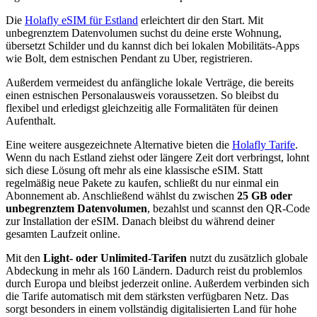
Die
Holafly eSIM für Estland
erleichtert dir den Start. Mit
unbegrenztem Datenvolumen suchst du deine erste Wohnung,
übersetzt Schilder und du kannst dich bei lokalen Mobilitäts-Apps
wie Bolt, dem estnischen Pendant zu Uber, registrieren.
Außerdem vermeidest du anfängliche lokale Verträge, die bereits
einen estnischen Personalausweis voraussetzen. So bleibst du
flexibel und erledigst gleichzeitig alle Formalitäten für deinen
Aufenthalt.
Eine weitere ausgezeichnete Alternative bieten die
Holafly Tarife
.
Wenn du nach Estland ziehst oder längere Zeit dort verbringst, lohnt
sich diese Lösung oft mehr als eine klassische eSIM. Statt
regelmäßig neue Pakete zu kaufen, schließt du nur einmal ein
Abonnement ab. Anschließend wählst du zwischen
25 GB oder
unbegrenztem Datenvolumen
, bezahlst und scannst den QR-Code
zur Installation der eSIM. Danach bleibst du während deiner
gesamten Laufzeit online.
Mit den
Light- oder Unlimited-Tarifen
nutzt du zusätzlich globale
Abdeckung in mehr als 160 Ländern. Dadurch reist du problemlos
durch Europa und bleibst jederzeit online. Außerdem verbinden sich
die Tarife automatisch mit dem stärksten verfügbaren Netz. Das
sorgt besonders in einem vollständig digitalisierten Land für hohe