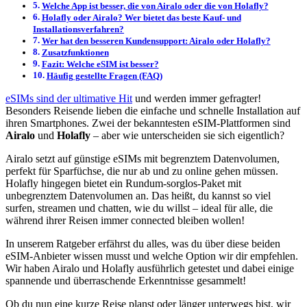
Welche App ist besser, die von Airalo oder die von Holafly?
Holafly oder Airalo? Wer bietet das beste Kauf- und
Installationsverfahren?
Wer hat den besseren Kundensupport: Airalo oder Holafly?
Zusatzfunktionen
Fazit: Welche eSIM ist besser?
Häufig gestellte Fragen (FAQ)
eSIMs sind der ultimative Hit
und werden immer gefragter!
Besonders Reisende lieben die einfache und schnelle Installation auf
ihren Smartphones. Zwei der bekanntesten eSIM-Plattformen sind
Airalo
und
Holafly
– aber wie unterscheiden sie sich eigentlich?
Airalo setzt auf günstige eSIMs mit begrenztem Datenvolumen,
perfekt für Sparfüchse, die nur ab und zu online gehen müssen.
Holafly hingegen bietet ein Rundum-sorglos-Paket mit
unbegrenztem Datenvolumen an. Das heißt, du kannst so viel
surfen, streamen und chatten, wie du willst – ideal für alle, die
während ihrer Reisen immer connected bleiben wollen!
In unserem Ratgeber erfährst du alles, was du über diese beiden
eSIM-Anbieter wissen musst und welche Option wir dir empfehlen.
Wir haben Airalo und Holafly ausführlich getestet und dabei einige
spannende und überraschende Erkenntnisse gesammelt!
Ob du nun eine kurze Reise planst oder länger unterwegs bist, wir