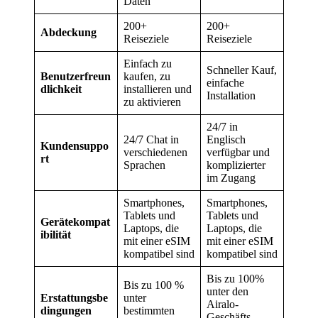
Daten
200+
200+
Abdeckung
Reiseziele
Reiseziele
Einfach zu
Schneller Kauf,
Benutzerfreun
kaufen, zu
einfache
dlichkeit
installieren und
Installation
zu aktivieren
24/7 in
24/7 Chat in
Englisch
Kundensuppo
verschiedenen
verfügbar und
rt
Sprachen
komplizierter
im Zugang
Smartphones,
Smartphones,
Tablets und
Tablets und
Gerätekompat
Laptops, die
Laptops, die
ibilität
mit einer eSIM
mit einer eSIM
kompatibel sind
kompatibel sind
Bis zu 100%
Bis zu 100 %
unter den
Erstattungsbe
unter
Airalo-
dingungen
bestimmten
Geschäfts-