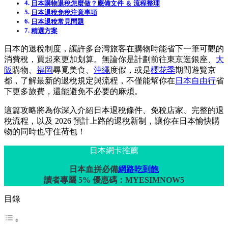
日本購物退稅怎麼做？應備文件 ＆ 流程整理
日本退稅免稅注意事項
日本退稅常見問題
精選方案
日本的退稅制度，讓許多台灣旅客在購物時能省下一筆可觀的
消費稅，買起來更加划算。無論你是計劃前往東京逛銀座、
大
阪
購物、
福岡
尋覓美食、
沖繩
度假，或是
櫻花季
期間遊覽京
都，了解最新的退稅規定與流程，不僅能幫你在
日本自由行
省
下更多旅費，還能避免不必要的麻煩。
這篇攻略將為你深入介紹日本退稅條件、免稅店家、完整的退
稅流程，以及 2026 預計上路的退稅新制，讓你在日本愉快購
物的同時也守住荷包！
日本網卡推薦
日本血拼必備
網路吃到飽
讀者專屬 5% 優惠碼：MYESIMNOW5
目錄