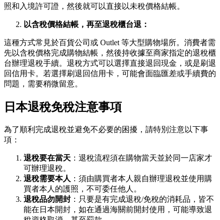
照和入境許可證，然後就可以直接以未稅價格結帳。
以含稅價格結帳，再至退稅櫃台退：
這種方式常見於百貨公司或 Outlet 等大型購物場所。消費者需
先以含稅價格完成購物結帳，然後持收據至商家指定的退稅櫃
台辦理退稅手續。退稅方式可以選擇直接退回現金，或是刷退
回信用卡。若選擇刷退回信用卡，可能會面臨匯差或手續費的
問題，需要稍微留意。
日本退稅免稅注意事項
為了順利完成退稅並避免不必要的困擾，請特別注意以下事
項：
退稅要在當天
：退稅流程須在購物當天並於同一店家才
可辦理退稅。
退稅需要本人
：須由購買者本人親自辦理退稅並使用購
買者本人的護照，不可委任他人。
退稅品勿開封
：只要是有完成退稅/免稅的消耗品，皆不
能在日本開封，如在通過海關前開封使用，可能導致退
稅資格取消，甚至罰款。