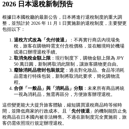
2026 日本退稅新制預告
根據日本國稅廳的最新公告，日本將進行退稅制度的重大調
整，並預計於 2026 年 11 月 1 日實施新的退稅制度，主要變更
包括以下：
退稅方式改為「先付後退」
：不再實行商店內現場免
稅，旅客在購物時需支付含稅價格，並在離境時於機場
或港口辦理退稅手續。
取消免稅金額上限
：現行制度下，購物金額上限為 JPY
50 萬日圓，新制將取消此限制，讓旅客購物更自由。
廢除消耗品密封包裝規定
：過去對化妝品、食品等消耗
品需進行特殊包裝，新制將取消此要求，簡化購物流
程。
合併「一般品」與「消耗品」分類
：未來所有商品將統
一視為消耗品，無需再區分，方便旅客辦理退稅。
這些變更能大大提升旅客體驗，縮短購買退稅商品時等候時
間，並降低商家的行政成本。且「
先付後退
」的機制能防止免
稅商品在日本國內被非法轉售。不過在新制度完全實施前，旅
客仍需依照現行規定辦理退稅。