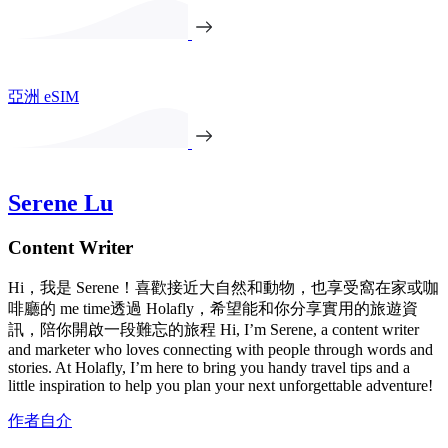
亞洲 eSIM
Serene Lu
Content Writer
Hi，我是 Serene！喜歡接近大自然和動物，也享受窩在家或咖
啡廳的 me time透過 Holafly，希望能和你分享實用的旅遊資
訊，陪你開啟一段難忘的旅程 Hi, I’m Serene, a content writer
and marketer who loves connecting with people through words and
stories. At Holafly, I’m here to bring you handy travel tips and a
little inspiration to help you plan your next unforgettable adventure!
作者自介