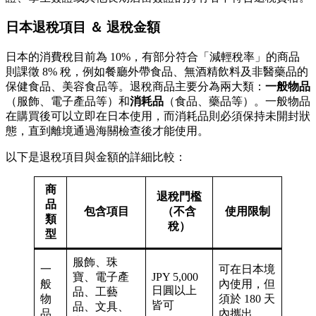
日本退稅項目 ＆ 退稅金額
日本的消費稅目前為 10%，有部分符合「減輕稅率」的商品
則課徵 8% 稅，例如餐廳外帶食品、無酒精飲料及非醫藥品的
保健食品、美容食品等。退稅商品主要分為兩大類：
一般物品
（服飾、電子產品等）和
消耗品
（食品、藥品等）。一般物品
在購買後可以立即在日本使用，而消耗品則必須保持未開封狀
態，直到離境通過海關檢查後才能使用。
以下是退稅項目與金額的詳細比較：
商
退稅門檻
品
包含項目
（不含
使用限制
類
稅）
型
服飾、珠
一
可在日本境
寶、電子產
JPY 5,000
般
內使用，但
日圓以上
品、工藝
物
須於 180 天
皆可
品、文具、
品
內攜出