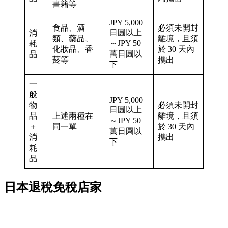
書籍等
JPY 5,000
食品、酒
必須未開封
日圓以上
消
類、藥品、
離境，且須
～JPY 50
耗
化妝品、香
於 30 天內
萬日圓以
品
菸等
攜出
下
一
般
JPY 5,000
物
必須未開封
日圓以上
品
上述兩種在
離境，且須
～JPY 50
＋
同一單
於 30 天內
萬日圓以
消
攜出
下
耗
品
日本退稅免稅店家