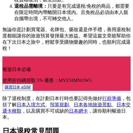
退稅品需離境：
只要是有完成退稅/免稅的商品，都需要
在限定時間內帶離開日本境內。且免稅品必須由本人親
自攜帶出境，不可轉交他人。
無論你是計劃買電器、名牌包、藥妝還是伴手禮，善用退稅制
度都能讓你的旅遊預算發揮最大效益。希望這篇文章能幫助你
在下次日本之旅中，輕鬆享受購物樂趣的同時，也順利完成退
稅！
暢遊日本必備
使用折扣碼領取 5% 優惠：MYESIMNOW5
購買日本 eSIM
除了退稅制度，在計劃日本行時也要記得先做好
行前準備
，包
括了解
日本入境方式
、
預算規劃
、
日本各地旅遊景點
、
日本交
通卡種類
，以及購買不可或缺的
日本網卡
，讓你順利暢遊日
本。
日本退稅常見問題