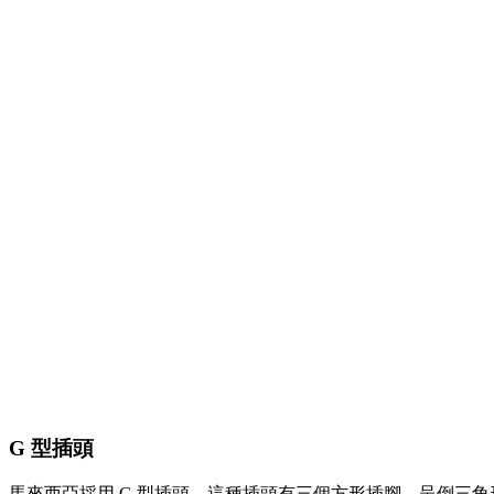
G 型插頭
馬來西亞採用 G 型插頭，這種插頭有三個方形插腳，呈倒三