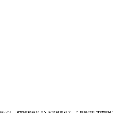
角形排列，與英國和新加坡的插頭標準相同。G 型插頭以其穩定