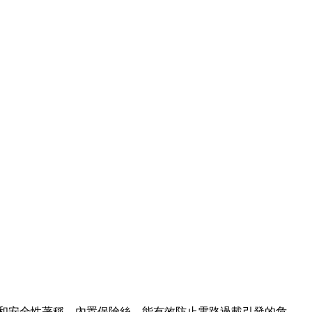
性和安全性著稱，內置保險絲，能有效防止電路過載引發的危