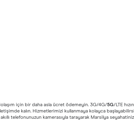
 dolaşım için bir daha asla ücret ödemeyin. ‎3G/4G/
5G
/LTE hızı
letişimde kalın. Hizmetlerimizi kullanmaya kolayca başlayabilirs
kıllı telefonunuzun kamerasıyla tarayarak Marsilya seyahatin