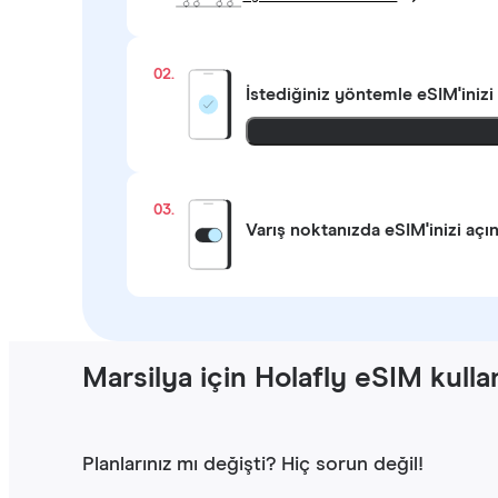
02.
İstediğiniz yöntemle
eSIM'inizi
03.
Varış noktanızda eSIM'inizi açı
Marsilya için Holafly eSIM kulla
Planlarınız mı değişti? Hiç sorun değil!