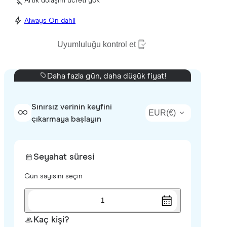
Artık dolaşım ücreti yok
Always On dahil
Uyumluluğu kontrol et
Daha fazla gün, daha düşük fiyat!
Sınırsız verinin keyfini
EUR
(
€
)
çıkarmaya başlayın
Seyahat süresi
Gün sayısını seçin
1
Kaç kişi?