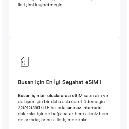
iletişimi kaybetmeyin.
Busan için En İyi Seyahat eSIM'i
Busan için bir uluslararası eSIM
satın alın ve
dolaşım için bir daha asla ücret ödemeyin.
‎3G/4G/
5G
/LTE hızında
sınırsız internete
dakikalar içinde bağlanarak hem aileniz hem
de arkadaşlarınızla iletişimde kalın.
Hizmetlerimizi kullanmaya kolayca