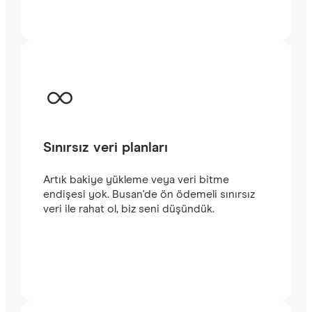
başlayabilirsiniz. Satın alma işlemini
tamamladığınızda e-posta adresinize
gönderilecek olan QR kodunu akıllı
telefonunuzun kamerasıyla tarayarak Busan
seyahatinizde
hızlı ve istikrarlı bir internet
bağlantısının keyfini çıkarabilirsiniz.‎
Sınırsız veri planları
Artık bakiye yükleme veya veri bitme
endişesi yok. Busan'de ön ödemeli sınırsız
veri ile rahat ol, biz seni düşündük.