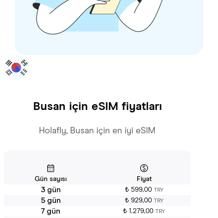
Busan
için eSIM fiyatları
Holafly, Busan için en iyi eSIM
Gün sayısı
Fiyat
3 gün
₺ 599,00
TRY
5 gün
₺ 929,00
TRY
7 gün
₺ 1.279,00
TRY