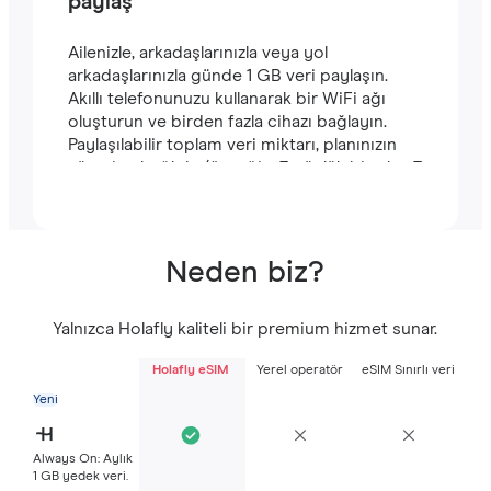
paylaş
Ailenizle, arkadaşlarınızla veya yol
arkadaşlarınızla günde 1 GB veri paylaşın.
Akıllı telefonunuzu kullanarak bir WiFi ağı
oluşturun ve birden fazla cihazı bağlayın.
Paylaşılabilir toplam veri miktarı, planınızın
süresine bağlıdır (örneğin, 7 günlük bir plan 7
GB içerir).
Neden biz?
Yalnızca Holafly kaliteli bir premium hizmet sunar.
Holafly eSIM
Yerel operatör
eSIM Sınırlı veri
Yeni
Always On: Aylık
1 GB yedek veri.