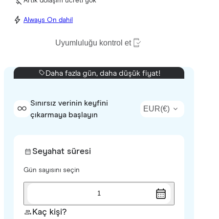
Artık dolaşım ücreti yok
Always On dahil
Uyumluluğu kontrol et
Daha fazla gün, daha düşük fiyat!
Sınırsız verinin keyfini
EUR
(
€
)
çıkarmaya başlayın
Seyahat süresi
Gün sayısını seçin
1
Kaç kişi?