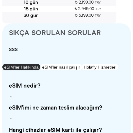
10 gün
₺ 2.199,00
TRY
15 gün
₺ 2.949,00
TRY
30 gün
₺ 5.199,00
TRY
SIKÇA SORULAN SORULAR
SSS
eSIM'ler Hakkında
eSIM'ler nasıl çalışır
Holafly Hizmetleri
eSIM nedir?
eSIM’imi ne zaman teslim alacağım?
Hangi cihazlar eSIM kartı ile çalışır?