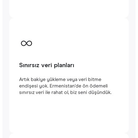
kalın. Hizmetlerimizi kullanmaya kolayca
başlayabilirsiniz. Satın alma işlemini
tamamladığınızda e-posta adresinize
gönderilecek olan QR kodunu akıllı
telefonunuzun kamerasıyla tarayarak
Ermenistan seyahatinizde
hızlı ve istikrarlı
bir internet
bağlantısının keyfini
çıkarabilirsiniz.‎
Sınırsız veri planları
Artık bakiye yükleme veya veri bitme
endişesi yok. Ermenistan'de ön ödemeli
sınırsız veri ile rahat ol, biz seni düşündük.