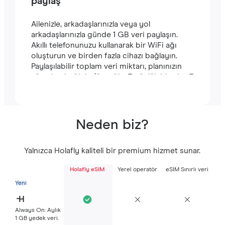
paylaş
Ailenizle, arkadaşlarınızla veya yol
arkadaşlarınızla günde 1 GB veri paylaşın.
Akıllı telefonunuzu kullanarak bir WiFi ağı
oluşturun ve birden fazla cihazı bağlayın.
Paylaşılabilir toplam veri miktarı, planınızın
süresine bağlıdır (örneğin, 7 günlük bir plan 7
GB içerir).
Neden biz?
Yalnızca Holafly kaliteli bir premium hizmet sunar.
Holafly eSIM
Yerel operatör
eSIM Sınırlı veri
Yeni
Always On: Aylık
1 GB yedek veri.