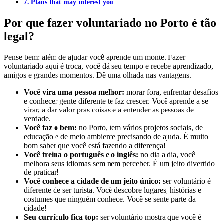
Plans that may interest you
Por que fazer voluntariado no Porto é tão
legal?
Pense bem: além de ajudar você aprende um monte. Fazer
voluntariado aqui é troca, você dá seu tempo e recebe aprendizado,
amigos e grandes momentos. Dê uma olhada nas vantagens.
Você vira uma pessoa melhor:
morar fora, enfrentar desafios
e conhecer gente diferente te faz crescer. Você aprende a se
virar, a dar valor pras coisas e a entender as pessoas de
verdade.
Você faz o bem:
no Porto, tem vários projetos sociais, de
educação e de meio ambiente precisando de ajuda. É muito
bom saber que você está fazendo a diferença!
Você treina o português e o inglês:
no dia a dia, você
melhora seus idiomas sem nem perceber. É um jeito divertido
de praticar!
Você conhece a cidade de um jeito único:
ser voluntário é
diferente de ser turista. Você descobre lugares, histórias e
costumes que ninguém conhece. Você se sente parte da
cidade!
Seu currículo fica top:
ser voluntário mostra que você é