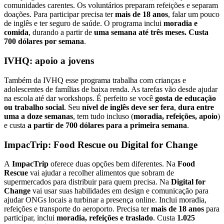
comunidades carentes. Os voluntários preparam refeições e separam
doações. Para participar precisa ter
mais de 18 anos
, falar um pouco
de inglês e ter seguro de saúde. O programa inclui
moradia e
comida
, durando a partir de
uma semana até três meses. Custa
700 dólares por semana
.
IVHQ: apoio a jovens
Também da IVHQ esse programa trabalha com crianças e
adolescentes de famílias de baixa renda. As tarefas vão desde ajudar
na escola até dar workshops. É perfeito se você
gosta de educação
ou trabalho social
. Seu
nível de inglês deve ser fera
,
dura entre
uma a doze semanas
, tem tudo incluso (
moradia, refeições, apoio
)
e custa
a partir de 700 dólares para a primeira semana
.
ImpacTrip: Food Rescue ou Digital for Change
A
ImpacTrip
oferece duas opções bem diferentes. Na
Food
Rescue
vai ajudar a recolher alimentos que sobram de
supermercados para distribuir para quem precisa. Na
Digital for
Change
vai usar suas habilidades em design e comunicação para
ajudar ONGs locais a turbinar a presença online. Inclui moradia,
refeições e transporte do aeroporto. Precisa ter
mais de 18 anos
para
participar, inclui
moradia, refeições e traslado
. Custa
1.025