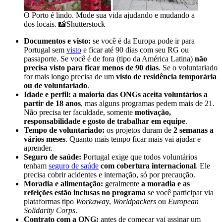
O Porto é lindo. Mude sua vida ajudando e mudando a
dos locais. 📸Shutterstock
Documentos e visto:
se você é da Europa pode ir para
Portugal sem
visto
e ficar até 90 dias com seu RG ou
passaporte. Se você é de fora (tipo da América Latina)
não
precisa visto para ficar menos de 90 dias
. Se o voluntariado
for mais longo precisa de um
visto de residência temporária
ou de voluntariado
.
Idade e perfil: a maioria das ONGs aceita voluntários a
partir de 18 anos
, mas alguns programas pedem mais de 21.
Não precisa ter faculdade, somente
motivação,
responsabilidade e gosto de trabalhar em equipe
.
Tempo de voluntariado:
os projetos duram de
2 semanas a
vários meses
. Quanto mais tempo ficar mais vai ajudar e
aprender.
Seguro de saúde:
Portugal exige que todos voluntários
tenham
seguro de saúde
com cobertura internacional
. Ele
precisa cobrir acidentes e internação, só por precaução.
Moradia e alimentação:
geralmente
a moradia e as
refeições estão inclusas no programa
se você participar via
plataformas tipo
Workawa
y,
Worldpackers
ou
European
Solidarity Corps
.
Contrato com a ONG:
antes de começar vai assinar um