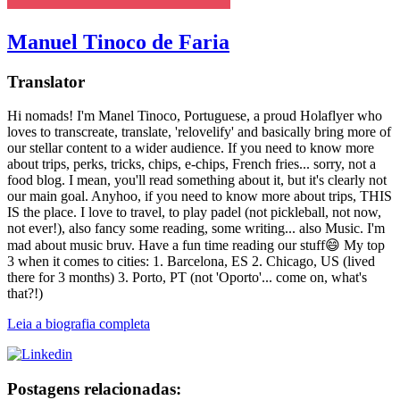
Manuel Tinoco de Faria
Translator
Hi nomads! I'm Manel Tinoco, Portuguese, a proud Holaflyer who
loves to transcreate, translate, 'relovelify' and basically bring more of
our stellar content to a wider audience. If you need to know more
about trips, perks, tricks, chips, e-chips, French fries... sorry, not a
food blog. I mean, you'll read something about it, but it's clearly not
our main goal. Anyhoo, if you need to know more about trips, THIS
IS the place. I love to travel, to play padel (not pickleball, not now,
not ever!), also fancy some reading, some writing... also Music. I'm
mad about music bruv. Have a fun time reading our stuff😄 My top
3 when it comes to cities: 1. Barcelona, ES 2. Chicago, US (lived
there for 3 months) 3. Porto, PT (not 'Oporto'... come on, what's
that?!)
Leia a biografia completa
Postagens relacionadas: