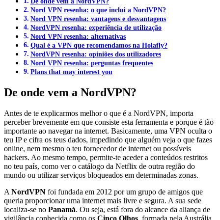
De onde vem a NordVPN?
Nord VPN resenha: o que inclui a NordVPN?
Nord VPN resenha: vantagens e desvantagens
NordVPN resenha: experiência de utilização
Nord VPN resenha: alternativas
Qual é a VPN que recomendamos na Holafly?
NordVPN resenha: opiniões dos utilizadores
Nord VPN resenha: perguntas frequentes
Plans that may interest you
De onde vem a NordVPN?
Antes de te explicarmos melhor o que é a NordVPN, importa
perceber brevemente em que consiste esta ferramenta e porque é tão
importante ao navegar na internet. Basicamente, uma VPN oculta o
teu IP e cifra os teus dados, impedindo que alguém veja o que fazes
online, nem mesmo o teu fornecedor de internet ou possíveis
hackers. Ao mesmo tempo, permite-te aceder a conteúdos restritos
no teu país, como ver o catálogo da Netflix de outra região do
mundo ou utilizar serviços bloqueados em determinadas zonas.
A
NordVPN
foi fundada em 2012 por um grupo de amigos que
queria proporcionar uma internet mais livre e segura. A sua sede
localiza-se no
Panamá
. Ou seja, está fora do alcance da aliança de
vigilância conhecida como os
Cinco Olhos
, formada pela Austrália,