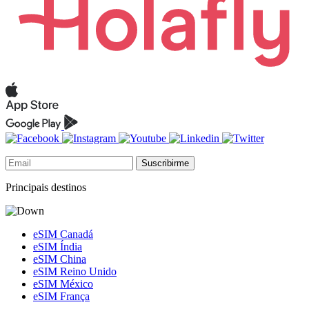
Suscribirme
Principais destinos
eSIM Canadá
eSIM Índia
eSIM China
eSIM Reino Unido
eSIM México
eSIM França