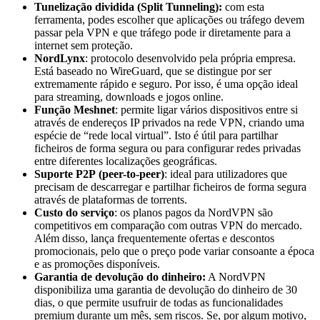
Tunelização dividida (Split Tunneling):
com esta
ferramenta, podes escolher que aplicações ou tráfego devem
passar pela VPN e que tráfego pode ir diretamente para a
internet sem proteção.
NordLynx
: protocolo desenvolvido pela própria empresa.
Está baseado no WireGuard, que se distingue por ser
extremamente rápido e seguro. Por isso, é uma opção ideal
para streaming, downloads e jogos online.
Função
Meshnet
: permite ligar vários dispositivos entre si
através de endereços IP privados na rede VPN, criando uma
espécie de “rede local virtual”. Isto é útil para partilhar
ficheiros de forma segura ou para configurar redes privadas
entre diferentes localizações geográficas.
Suporte P2P
(peer-to-peer)
: ideal para utilizadores que
precisam de descarregar e partilhar ficheiros de forma segura
através de plataformas de torrents.
Custo do serviço
: os planos pagos da NordVPN são
competitivos em comparação com outras VPN do mercado.
Além disso, lança frequentemente ofertas e descontos
promocionais, pelo que o preço pode variar consoante a época
e as promoções disponíveis.
Garantia de devolução do dinheiro:
A NordVPN
disponibiliza uma garantia de devolução do dinheiro de 30
dias, o que permite usufruir de todas as funcionalidades
premium durante um mês, sem riscos. Se, por algum motivo,