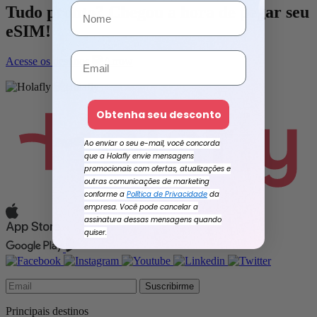
Tudo pronto? Chegou a hora de pegar seu
eSIM!
Acesse os destinos
Obtenha seu desconto
Ao enviar o seu e-mail, você concorda
que a Holafly envie mensagens
promocionais com ofertas, atualizações e
outras comunicações de marketing
conforme a
Política de Privacidade
da
empresa. Você pode cancelar a
assinatura dessas mensagens quando
quiser.
Suscribirme
Principais destinos