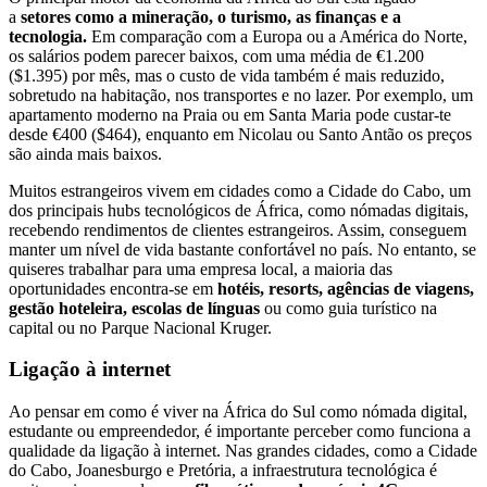
a
setores como a mineração, o turismo, as finanças e a
tecnologia.
Em comparação com a Europa ou a América do Norte,
os salários podem parecer baixos, com uma média de €1.200
($1.395) por mês, mas o custo de vida também é mais reduzido,
sobretudo na habitação, nos transportes e no lazer. Por exemplo, um
apartamento moderno na Praia ou em Santa Maria pode custar-te
desde €400 ($464), enquanto em Nicolau ou Santo Antão os preços
são ainda mais baixos.
Muitos estrangeiros vivem em cidades como a Cidade do Cabo, um
dos principais hubs tecnológicos de África, como nómadas digitais,
recebendo rendimentos de clientes estrangeiros. Assim, conseguem
manter um nível de vida bastante confortável no país. No entanto, se
quiseres trabalhar para uma empresa local, a maioria das
oportunidades encontra-se em
hotéis, resorts, agências de viagens,
gestão hoteleira, escolas de línguas
ou como guia turístico na
capital ou no Parque Nacional Kruger.
Ligação à internet
Ao pensar em como é viver na África do Sul como nómada digital,
estudante ou empreendedor, é importante perceber como funciona a
qualidade da ligação à internet. Nas grandes cidades, como a Cidade
do Cabo, Joanesburgo e Pretória, a infraestrutura tecnológica é