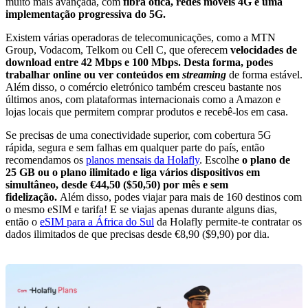
muito mais avançada, com
fibra ótica, redes móveis 4G e uma
implementação progressiva do 5G.
Existem várias operadoras de telecomunicações, como a MTN
Group, Vodacom, Telkom ou Cell C, que oferecem
velocidades de
download entre 42 Mbps e 100 Mbps. Desta forma, podes
trabalhar online ou ver conteúdos em
streaming
de forma estável.
Além disso, o comércio eletrónico também cresceu bastante nos
últimos anos, com plataformas internacionais como a Amazon e
lojas locais que permitem comprar produtos e recebê-los em casa.
Se precisas de uma conectividade superior, com cobertura 5G
rápida, segura e sem falhas em qualquer parte do país, então
recomendamos os
planos mensais da Holafly
. Escolhe
o plano de
25 GB ou o plano ilimitado e liga vários dispositivos em
simultâneo, desde €44,50 ($50,50) por mês e sem
fidelização.
Além disso, podes viajar para mais de 160 destinos com
o mesmo eSIM e tarifa! E se viajas apenas durante alguns dias,
então o
eSIM para a África do Sul
da Holafly permite-te contratar os
dados ilimitados de que precisas desde €8,90 ($9,90) por dia.