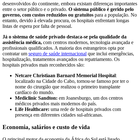
desenvolvidos do continente, embora existam diferenças importantes
entre o setor público e o privado.
O sistema público é gerido pelo
governo, com custos reduzidos ou gratuitos
para a população. No
entanto, devido à elevada procura, os hospitais enfrentam longas
listas de espera por falta de pessoal.
Já o sistema de saúde privado destaca-se pela qualidade da
assistência médica,
com centros modernos, tecnologia avançada e
profissionais qualificados. A maioria dos estrangeiros opta por
contratar um
seguro de saúde internacional
que inclui emergências,
hospitalização, tratamentos avançados ou repatriamento. Os
hospitais privados mais reconhecidos são:
Netcare Christiaan Barnard Memorial Hospital
:
localizado na Cidade do Cabo, tornou-se famoso por ter o
nome do cirurgião que realizou o primeiro transplante
cardíaco do mundo.
Mediclinic Sandton:
em Joanesburgo, um dos centros
médicos privados mais modernos do país.
Life Healthcare:
uma rede de hospitais privados com
presença em diferentes cidades sul-africanas.
Economia, salários e custo de vida
O principal motor da economia da África do Sul está ligado