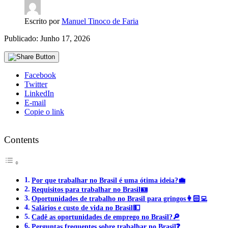
Escrito por
Manuel Tinoco de Faria
Publicado: Junho 17, 2026
Facebook
Twitter
LinkedIn
E-mail
Copie o link
Contents
Por que trabalhar no Brasil é uma ótima ideia?💼
Requisitos para trabalhar no Brasil🪪
Oportunidades de trabalho no Brasil para gringos👩🏻‍💻
Salários e custo de vida no Brasil💵
Cadê as oportunidades de emprego no Brasil?🔎
Perguntas frequentes sobre trabalhar no Brasil❓