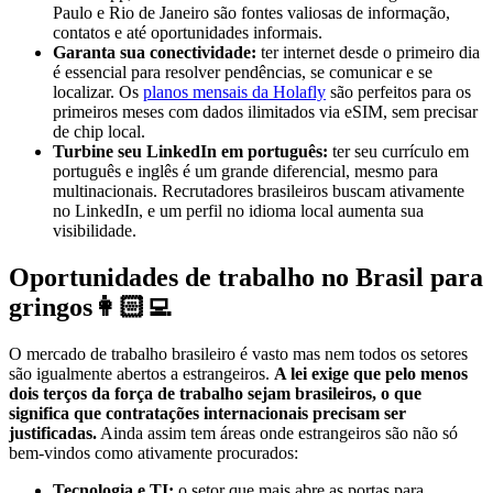
Paulo e Rio de Janeiro são fontes valiosas de informação,
contatos e até oportunidades informais.
Garanta sua conectividade:
ter internet desde o primeiro dia
é essencial para resolver pendências, se comunicar e se
localizar. Os
planos mensais da Holafly
são perfeitos para os
primeiros meses com dados ilimitados via eSIM, sem precisar
de chip local.
Turbine seu LinkedIn em português:
ter seu currículo em
português e inglês é um grande diferencial, mesmo para
multinacionais. Recrutadores brasileiros buscam ativamente
no LinkedIn, e um perfil no idioma local aumenta sua
visibilidade.
Oportunidades de trabalho no Brasil para
gringos👩🏻‍💻
O mercado de trabalho brasileiro é vasto mas nem todos os setores
são igualmente abertos a estrangeiros.
A lei exige que pelo menos
dois terços da força de trabalho sejam brasileiros, o que
significa que contratações internacionais precisam ser
justificadas.
Ainda assim tem áreas onde estrangeiros são não só
bem-vindos como ativamente procurados:
Tecnologia e TI:
o setor que mais abre as portas para