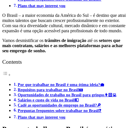
Plans that may interest you
O Brasil – a maior economia da América do Sul – é destino que atrai
muitos talentos que buscam crescer profissionalmente no exterior.
Com sua rica diversidade cultural, mercado dinâmico e em constante
expansão é uma opção acessível para profissionais de todo mundo.
Vamos desmistificar os
trâmites de imigração
até os
setores que
mais contratam, salários e as melhores plataformas para achar
seu emprego de sonho.
Contents
Por que trabalhar no Brasil é uma ótima ideia?💼
Requisitos para trabalhar no Brasil🪪
Oportunidades de trabalho no Brasil para gringos👩🏻‍💻
Salários e custo de vida no Brasil💵
Cadê as oportunidades de emprego no Brasil?🔎
Perguntas frequentes sobre trabalhar no Brasil❓
Plans that may interest you