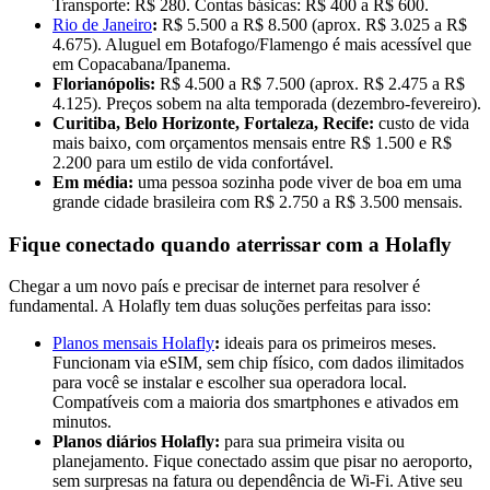
Transporte: R$ 280. Contas básicas: R$ 400 a R$ 600.
Rio de Janeiro
:
R$ 5.500 a R$ 8.500 (aprox. R$ 3.025 a R$
4.675). Aluguel em Botafogo/Flamengo é mais acessível que
em Copacabana/Ipanema.
Florianópolis:
R$ 4.500 a R$ 7.500 (aprox. R$ 2.475 a R$
4.125). Preços sobem na alta temporada (dezembro-fevereiro).
Curitiba, Belo Horizonte, Fortaleza, Recife:
custo de vida
mais baixo, com orçamentos mensais entre R$ 1.500 e R$
2.200 para um estilo de vida confortável.
Em média:
uma pessoa sozinha pode viver de boa em uma
grande cidade brasileira com R$ 2.750 a R$ 3.500 mensais.
Fique conectado quando aterrissar com a Holafly
Chegar a um novo país e precisar de internet para resolver é
fundamental. A Holafly tem duas soluções perfeitas para isso:
Planos mensais Holafly
:
ideais para os primeiros meses.
Funcionam via eSIM, sem chip físico, com dados ilimitados
para você se instalar e escolher sua operadora local.
Compatíveis com a maioria dos smartphones e ativados em
minutos.
Planos diários Holafly:
para sua primeira visita ou
planejamento. Fique conectado assim que pisar no aeroporto,
sem surpresas na fatura ou dependência de Wi-Fi. Ative seu