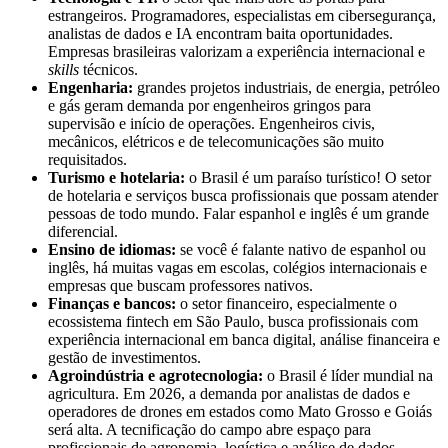
estrangeiros. Programadores, especialistas em cibersegurança,
analistas de dados e IA encontram baita oportunidades.
Empresas brasileiras valorizam a experiência internacional e
skills
técnicos.
Engenharia:
grandes projetos industriais, de energia, petróleo
e gás geram demanda por engenheiros gringos para
supervisão e início de operações. Engenheiros civis,
mecânicos, elétricos e de telecomunicações são muito
requisitados.
Turismo e hotelaria:
o Brasil é um paraíso turístico! O setor
de hotelaria e serviços busca profissionais que possam atender
pessoas de todo mundo. Falar espanhol e inglês é um grande
diferencial.
Ensino de idiomas:
se você é falante nativo de espanhol ou
inglês, há muitas vagas em escolas, colégios internacionais e
empresas que buscam professores nativos.
Finanças e bancos:
o setor financeiro, especialmente o
ecossistema fintech em São Paulo, busca profissionais com
experiência internacional em banca digital, análise financeira e
gestão de investimentos.
Agroindústria e agrotecnologia:
o Brasil é líder mundial na
agricultura. Em 2026, a demanda por analistas de dados e
operadores de drones em estados como Mato Grosso e Goiás
será alta. A tecnificação do campo abre espaço para
profissionais de agronomia, logística e análise de dados.