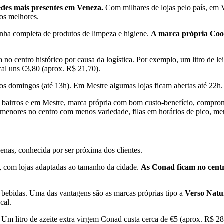
des mais presentes em Veneza.
Com milhares de lojas pelo país, em
os melhores.
linha completa de produtos de limpeza e higiene.
A marca própria Coop
o centro histórico por causa da logística. Por exemplo, um litro de le
al uns €3,80 (aprox. R$ 21,70).
s domingos (até 13h). Em Mestre algumas lojas ficam abertas até 22h.
os bairros e em Mestre, marca própria com bom custo-benefício, compro
s menores no centro com menos variedade, filas em horários de pico, me
enas, conhecida por ser próxima dos clientes.
a, com lojas adaptadas ao tamanho da cidade.
As Conad ficam no centr
 e bebidas. Uma das vantagens são as marcas próprias tipo a
Verso Natu
cal.
Um litro de azeite extra virgem Conad custa cerca de €5 (aprox. R$ 28