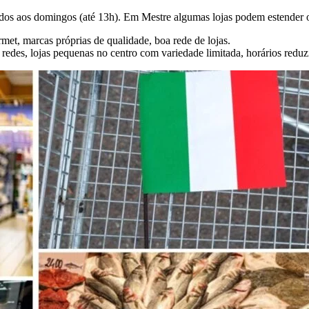
dos aos domingos (até 13h). Em Mestre algumas lojas podem estender o
et, marcas próprias de qualidade, boa rede de lojas.
 redes, lojas pequenas no centro com variedade limitada, horários red