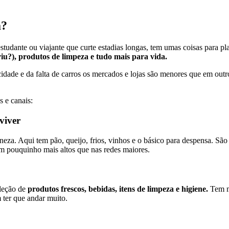
a?
studante ou viajante que curte estadias longas, tem umas coisas para pl
viu?), produtos de limpeza e tudo mais para vida.
ade e da falta de carros os mercados e lojas são menores que em outros
s e canais:
viver
Veneza. Aqui tem pão, queijo, frios, vinhos e o básico para despensa. S
 pouquinho mais altos que nas redes maiores.
eleção de
produtos frescos, bebidas, itens de limpeza e higiene.
Tem ma
 ter que andar muito.