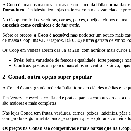
A Coop é uma das maiores marcas de consumo da Itália e
uma das re
Dorsoduro.
Em Mestre tem lojas maiores, com mais variedade e preç
Na Coop tem frutas, verduras, carnes, peixes, queijos, vinhos e uma 
especiais como orgânicos e de
fair trade
.
Sobre os preços,
a Coop é acessível
mas pode ser um pouco mais cara n
de massa Coop uns €1,10 (aprox. R$ 6,30) e uma garrafa de vinho loc
Os Coop em Veneza abrem das 8h às 21h, com horários mais curtos ao
Prós:
baita variedade de frescos e qualidade, forte presença n
Contras:
preços um pouco mais altos no centro histórico, loja
2. Conad, outra opção super popular
A Conad é outra grande rede da Itália, forte em cidades médias e pequ
Em Veneza, é escolha confiável e prática para as compras do dia a di
são maiores e mais completas.
Nas lojas Conad tem frutas, verduras, carnes, peixes, laticínios, pães
com produtos gourmet italianos para quem quer explorar a culinária lo
Os preços na Conad são competitivos e mais baixos que na Coop.