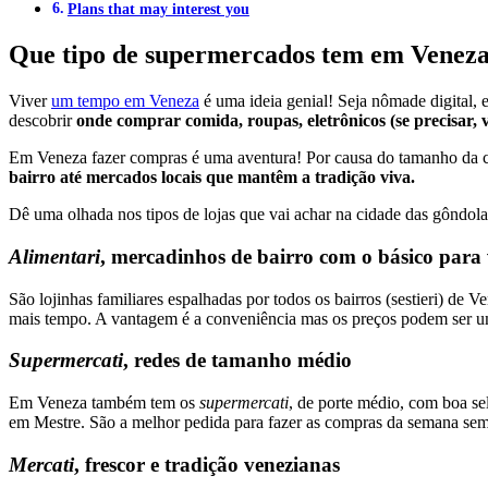
Plans that may interest you
Que tipo de supermercados tem em Venez
Viver
um tempo em Veneza
é uma ideia genial! Seja nômade digital, e
descobrir
onde comprar comida, roupas, eletrônicos (se precisar, 
Em Veneza fazer compras é uma aventura! Por causa do tamanho da cid
bairro até mercados locais que mantêm a tradição viva.
Dê uma olhada nos tipos de lojas que vai achar na cidade das gôndola
Alimentari
, mercadinhos de bairro com o básico para 
São lojinhas familiares espalhadas por todos os bairros (sestieri) de 
mais tempo. A vantagem é a conveniência mas os preços podem ser um
Supermercati
, redes de tamanho médio
Em Veneza também tem os
supermercati
, de porte médio, com boa s
em Mestre. São a melhor pedida para fazer as compras da semana sem
Mercati
, frescor e tradição venezianas