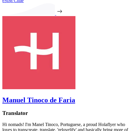
eSIM Chile
Manuel Tinoco de Faria
Translator
Hi nomads! I'm Manel Tinoco, Portuguese, a proud Holaflyer who
loves to transcreate, translate, 'relovelify' and basically bring more of