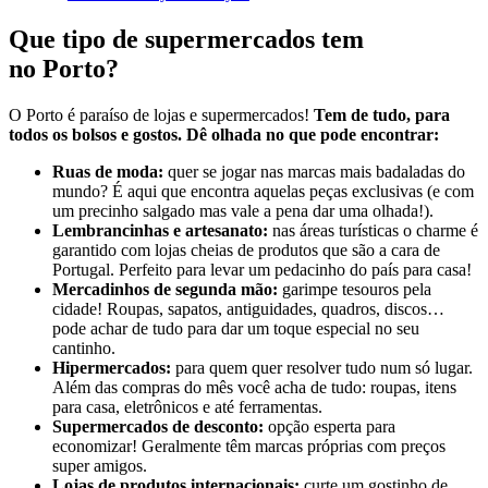
Que tipo de supermercados tem
no Porto?
O Porto é paraíso de lojas e supermercados!
Tem de tudo, para
todos os bolsos e gostos. Dê olhada no que pode encontrar:
Ruas de moda:
quer se jogar nas marcas mais badaladas do
mundo? É aqui que
encontra aquelas peças exclusivas (e com
um precinho salgado mas vale a pena dar uma olhada!).
Lembrancinhas e artesanato:
nas áreas turísticas o charme é
garantido
com lojas cheias de produtos que são a cara de
Portugal. Perfeito para levar um pedacinho do país para casa!
Mercadinhos de segunda mão:
garimpe tesouros pela
cidade! Roupas, sapatos, antiguidades, quadros, discos…
pode achar de tudo para dar um toque especial no seu
cantinho.
Hipermercados:
para quem quer resolver tudo num só lugar.
Além das compras do mês você acha de tudo: roupas, itens
para casa, eletrônicos e até ferramentas.
Supermercados de
d
esconto:
opção esperta para
economizar! Geralmente têm marcas próprias com preços
super amigos.
Lojas de produtos internacionais:
curte um gostinho de