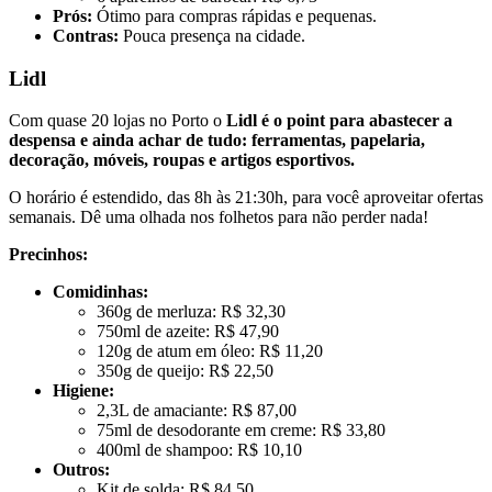
Prós:
Ótimo para compras rápidas e pequenas.
Contras:
Pouca presença na cidade.
Lidl
Com quase 20 lojas no Porto o
Lidl é o point para abastecer a
despensa e ainda achar de tudo: ferramentas, papelaria,
decoração, móveis, roupas e artigos esportivos.
O horário é estendido, das 8h às 21:30h, para você aproveitar ofertas
semanais. Dê uma olhada nos folhetos para não perder nada!
Precinhos
:
Comidinhas:
360g de merluza: R$ 32,30
750ml de azeite: R$ 47,90
120g de atum em óleo: R$ 11,20
350g de queijo: R$ 22,50
Higiene:
2,3L de amaciante: R$ 87,00
75ml de desodorante em creme: R$ 33,80
400ml de shampoo: R$ 10,10
Outros:
Kit de solda: R$ 84,50