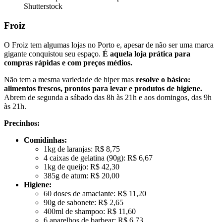
Shutterstock
Froiz
O Froiz tem algumas lojas no Porto e, apesar de não ser uma marca
gigante conquistou seu espaço.
É aquela loja prática para
compras rápidas e com preços médios.
Não tem a mesma variedade de hiper mas
resolve o básico:
alimentos frescos, prontos para levar e produtos de higiene.
Abrem de segunda a sábado das 8h às 21h e aos domingos, das 9h
às 21h.
Precinhos:
Comidinhas:
1kg de laranjas: R$ 8,75
4 caixas de gelatina (90g): R$ 6,67
1kg de queijo: R$ 42,30
385g de atum: R$ 20,00
Higiene:
60 doses de amaciante: R$ 11,20
90g de sabonete: R$ 2,65
400ml de shampoo: R$ 11,60
6 aparelhos de barbear: R$ 6,73