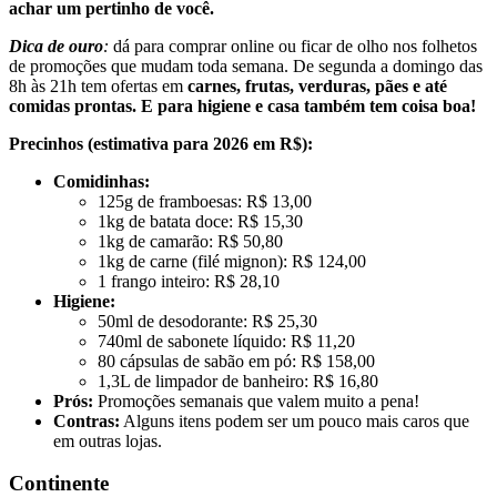
achar um pertinho de você.
Dica de ouro
:
dá para comprar online ou ficar de olho nos folhetos
de promoções que mudam toda semana. De segunda a domingo das
8h às 21h tem ofertas em
carnes, frutas, verduras, pães e até
comidas prontas. E para higiene e casa também tem coisa boa!
Precinhos (estimativa para 2026 em R$):
Comidinhas:
125g de framboesas: R$ 13,00
1kg de batata doce: R$ 15,30
1kg de camarão: R$ 50,80
1kg de carne (filé mignon): R$ 124,00
1 frango inteiro: R$ 28,10
Higiene:
50ml de desodorante: R$ 25,30
740ml de sabonete líquido: R$ 11,20
80 cápsulas de sabão em pó: R$ 158,00
1,3L de limpador de banheiro: R$ 16,80
Prós:
Promoções semanais que valem muito a pena!
Contras:
Alguns itens podem ser um pouco mais caros que
em outras lojas.
Continente