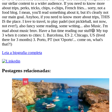
our stellar content to a wider audience. If you need to know more
about trips, perks, tricks, chips, e-chips, French fries... sorry, not a
food blog. I mean, you'll read something about it, but it's clearly not
our main goal. Anyhoo, if you need to know more about trips, THIS
IS the place. I love to travel, to play padel (not pickleball, not now,
not ever!), also fancy some reading, some writing... also Music. I'm
mad about music bruv. Have a fun time reading our stuff😄 My top
3 when it comes to cities: 1. Barcelona, ES 2. Chicago, US (lived
there for 3 months) 3. Porto, PT (not 'Oporto'... come on, what's
that?!)
Leia a biografia completa
Postagens relacionadas: