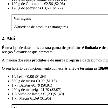
180 g de Guacamole €2,56 ($2,96)
120 g de pãezinhos €3,69 ($4,27)
Vantagens
-Variedade de produtos estrangeiros
2. Aldi
É uma loja de descontos e
a sua gama de produtos é limitada e de
relação à qualidade que oferecem.
A maioria dos
seus produtos é de marca própria
e os descontos in
O seu horário de funcionamento começa às
8h30 e termina às 19h00
1L Leite €0,90 ($1,04)
500 g de massa €0,99 ($1,15)
1 kg Batatas €0,79 ($0,91)
250 g de manteiga €1,79 ($2,07)
1 L Sumo de laranja €1,29 ($1,49)
1 kg Maçãs €1,69 ($1,96)