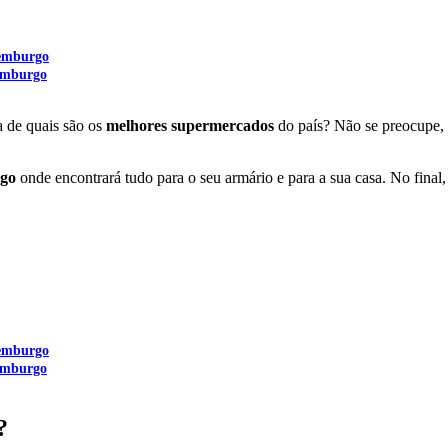
xemburgo
xemburgo
a de quais são os
melhores supermercados
do país? Não se preocupe, 
rgo
onde encontrará tudo para o seu armário e para a sua casa. No fina
xemburgo
xemburgo
?