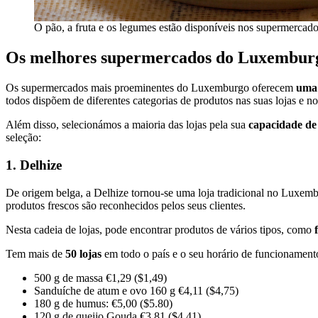
O pão, a fruta e os legumes estão disponíveis nos supermercad
Os melhores supermercados do Luxembur
Os supermercados mais proeminentes do Luxemburgo oferecem
uma 
todos dispõem de diferentes categorias de produtos nas suas lojas e nos
Além disso, selecionámos a maioria das lojas pela sua
capacidade de 
seleção:
1. Delhize
De origem belga, a Delhize tornou-se uma loja tradicional no Luxembu
produtos frescos são reconhecidos pelos seus clientes.
Nesta cadeia de lojas, pode encontrar produtos de vários tipos, como
f
Tem mais de
50 lojas
em todo o país e o seu horário de funcionamento 
500 g de massa €1,29 ($1,49)
Sanduíche de atum e ovo 160 g €4,11 ($4,75)
180 g de humus: €5,00 ($5.80)
120 g de queijo Gouda €3,81 ($4,41)