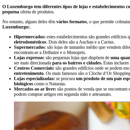
O Luxemburgo tem diferentes tipos de lojas e estabelecimentos c
pequena
oferta de produtos.
No entanto, alguns deles têm
vários formatos
, o que permite colmat
Luxemburgo:
.
Hipermercados:
estes estabelecimentos são grandes edifícios
eletrodomésticos
. Dois deles são a Auchan e a Cactus.
Supermercados
: são lojas de tamanho médio que vendem dife
encontram-se a Delhaize e o Monoprix.
Lojas expresso:
são pequenas lojas que dispõem de
uma quant
ser mais direcionada
para os bairros e cidades.
Estas incluem 
Centros Comerciais:
são grandes edifícios onde se podem enc
entretenimento
. Os mais famosos são o Cloche d’Or Shopping 
Lojas especializadas:
se procura
um produto de um país espe
biológicos
como o Naturata.
Mercados ao ar livre:
são pontos de venda que se encontram 
podem comprar artigos em segunda mão e artesanato.