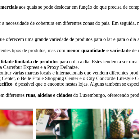
omerciais
aos quais se pode deslocar em função do que precisa de comp
ar a necessidade de cobertura em diferentes zonas do país. Em seguid
 que oferecem uma grande variedade de produtos para o lar e para o dia-
rentes tipos de produtos, mas com
menor quantidade e variedade
de 
idade limitada de produtos
para o dia a dia. Estes tendem a ser uma
a Carrefour Exprees e a Proxy Delhaize.
ontrar várias marcas locais e internacionais que vendem diferentes pr
Center, o Belle Etoile Shopping Center e o City Concorde Lifestyle Ce
cífico
, é possível que o encontre nestas lojas. Alguns também se espe
em diferentes
ruas, aldeias e cidades
do Luxemburgo, oferecendo prod