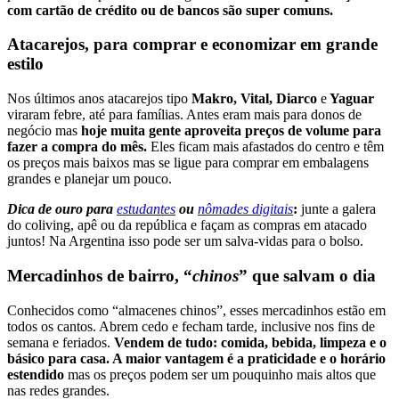
com cartão de crédito ou de bancos são super comuns.
Atacarejos, para comprar e economizar em grande
estilo
Nos últimos anos atacarejos tipo
Makro, Vital, Diarco
e
Yaguar
viraram febre, até para famílias. Antes eram mais para donos de
negócio mas
hoje muita gente aproveita preços de volume para
fazer a compra do mês.
Eles ficam mais afastados do centro e têm
os preços mais baixos mas se ligue para comprar em embalagens
grandes e planejar um pouco.
Dica de ouro para
estudantes
ou
nômades digitais
:
junte a galera
do coliving, apê ou da república e façam as compras em atacado
juntos! Na Argentina isso pode ser um salva-vidas para o bolso.
Mercadinhos de bairro, “
c
hinos
” que salvam o dia
Conhecidos como “almacenes chinos”, esses mercadinhos estão em
todos os cantos. Abrem cedo e fecham tarde, inclusive nos fins de
semana e feriados.
Vendem de tudo: comida, bebida, limpeza e o
básico para casa. A maior vantagem é a praticidade e o horário
estendido
mas os preços podem ser um pouquinho mais altos que
nas redes grandes.