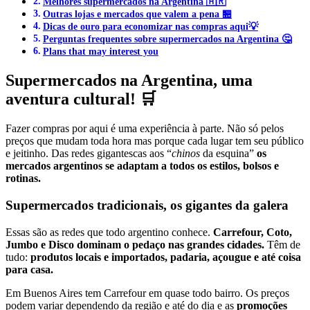
Melhores supermercados na Argentina 🇦🇷
Outras lojas e mercados que valem a pena 🏪
Dicas de ouro para economizar nas compras aqui💡
Perguntas frequentes sobre supermercados na Argentina 🤔
Plans that may interest you
Supermercados na Argentina, uma
aventura cultural! 🛒
Fazer compras por aqui é uma experiência à parte. Não só pelos
preços que mudam toda hora mas porque cada lugar tem seu público
e jeitinho. Das redes gigantescas aos “
chinos
da esquina”
os
mercados argentinos se adaptam a todos os estilos, bolsos e
rotinas.
Supermercados tradicionais, os gigantes da galera
Essas são as redes que todo argentino conhece.
Carrefour, Coto,
Jumbo e Disco dominam o pedaço nas grandes cidades.
Têm de
tudo:
produtos locais e importados, padaria, açougue e até coisa
para casa.
Em Buenos Aires tem Carrefour em quase todo bairro. Os preços
podem variar dependendo da região e até do dia e as
promoções