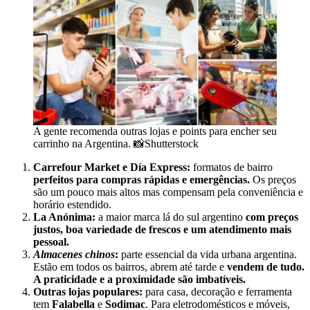
A gente recomenda outras lojas e points para encher seu
carrinho na Argentina. 📸Shutterstock
Carrefour Market e Día Express:
formatos de bairro
perfeitos para compras rápidas e emergências.
Os preços
são um pouco mais altos mas compensam pela conveniência e
horário estendido.
La Anónima:
a maior marca lá do sul argentino
com preços
justos, boa variedade de frescos e um atendimento mais
pessoal.
Almacenes chinos
:
parte essencial da vida urbana argentina.
Estão em todos os bairros, abrem até tarde e
vendem de tudo.
A praticidade e a proximidade são imbatíveis.
Outras lojas populares:
para casa, decoração e ferramenta
tem
Falabella
e
Sodimac
. Para eletrodomésticos e móveis,