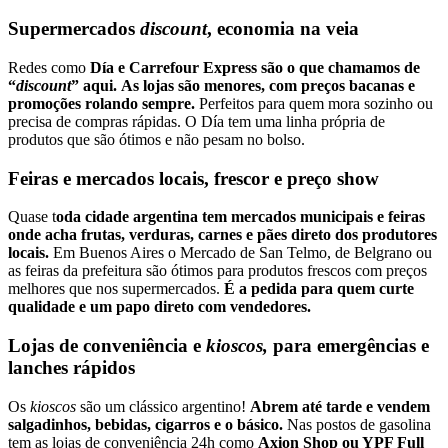
Supermercados
discount
, economia na veia
Redes como
Día e Carrefour Express são o que chamamos de
“
discount
” aqui.
As lojas são menores, com preços bacanas e
promoções rolando sempre.
Perfeitos para quem mora sozinho ou
precisa de compras rápidas. O Día tem uma linha própria de
produtos que são ótimos e não pesam no bolso.
Feiras e mercados locais, frescor e preço show
Quase t
oda cidade argentina tem mercados municipais e feiras
onde acha frutas, verduras, carnes e pães direto dos produtores
locais.
Em Buenos Aires o Mercado de San Telmo, de Belgrano ou
as feiras da prefeitura são ótimos para produtos frescos com preços
melhores que nos supermercados.
É a pedida para quem curte
qualidade e um papo direto com vendedores.
Lojas de conveniência e
k
ioscos,
para emergências e
lanches rápidos
Os
kioscos
são um clássico argentino!
Abrem até tarde e vendem
salgadinhos, bebidas, cigarros e o básico.
Nas postos de gasolina
tem as lojas de conveniência 24h como
Axion Shop ou YPF Full