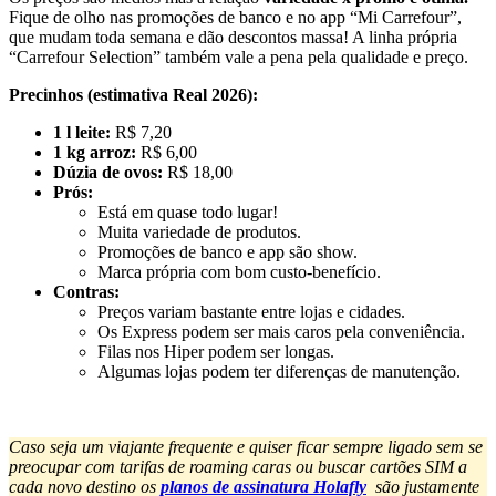
Fique de olho nas promoções de banco e no app “Mi Carrefour”,
que mudam toda semana e dão descontos massa! A linha própria
“Carrefour Selection” também vale a pena pela qualidade e preço.
Precinhos (estimativa Real 2026):
1 l leite:
R$ 7,20
1 kg arroz:
R$ 6,00
Dúzia de ovos:
R$ 18,00
Prós:
Está em quase todo lugar!
Muita variedade de produtos.
Promoções de banco e app são show.
Marca própria com bom custo-benefício.
Contras:
Preços variam bastante entre lojas e cidades.
Os Express podem ser mais caros pela conveniência.
Filas nos Hiper podem ser longas.
Algumas lojas podem ter diferenças de manutenção.
Caso seja um viajante frequente e quiser ficar sempre ligado sem se
preocupar com tarifas de roaming caras ou buscar cartões SIM a
cada novo destino os
planos de assinatura Holafly
são justamente