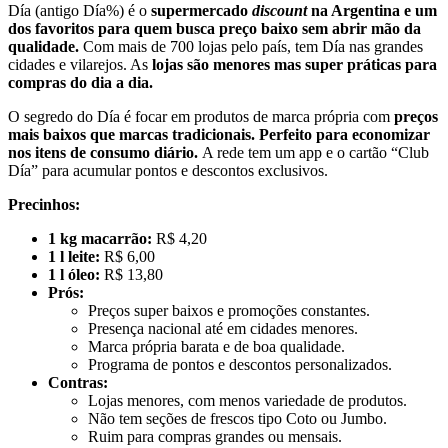
Día (antigo Día%) é o
supermercado
discount
na Argentina e um
dos favoritos para quem busca preço baixo sem abrir mão da
qualidade.
Com mais de 700 lojas pelo país, tem Día nas grandes
cidades e vilarejos. As
lojas são menores mas super práticas para
compras do dia a dia.
O segredo do Día é focar em produtos de marca própria com
preços
mais baixos que marcas tradicionais. Perfeito para economizar
nos itens de consumo diário.
A rede tem um app e o cartão “Club
Día” para acumular pontos e descontos exclusivos.
Precinhos:
1 kg macarrão:
R$ 4,20
1 l leite:
R$ 6,00
1 l óleo:
R$ 13,80
Prós:
Preços super baixos e promoções constantes.
Presença nacional até em cidades menores.
Marca própria barata e de boa qualidade.
Programa de pontos e descontos personalizados.
Contras:
Lojas menores, com menos variedade de produtos.
Não tem seções de frescos tipo Coto ou Jumbo.
Ruim para compras grandes ou mensais.