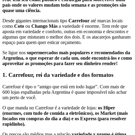
país onde os valores mudam toda semana e as promoções são
quase uma ciência.
Desde gigantes internacionais tipo
Carrefour
até marcas locais
como
Coto
ou
Chango Más
a variedade é enorme. Tem rede que
aposta em variedade e conforto, outras em economia e descontos e
algumas que misturam o melhor dos dois. E os atacarejos ganharam
espaço para quem quer esticar orçamento.
Se ligue nos
supermercados mais populares e recomendados da
Argentina,
o que esperar de cada um, onde encontrá-los e como
aproveitar as promoções para fazer seu dinheiro render!
1. Carrefour, rei da variedade e dos formatos
Carrefour é tipo o “amigo que está em todo lugar”. Com mais de
600 lojas espalhadas pela Argentina é quase impossível não achar
um perto de você.
O que manda no Carrefour é a variedade de lojas:
os Hiper
(enormes, com tudo de comida a eletrônicos), os Market (mais
focados em compras do dia a dia) e os Express (para resolver
rapidinho).
Os preços são médios mas a relação
variedade x promo é ótima.