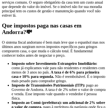
serviços comuns. O seguro obrigatório da casa tem um custo anual
que depende do valor do imóvel. Se o imóvel não for sua moradia
principal tem os custos de gestão e manutenção quando você não
estiver lá.
Que impostos paga nas casas em
Andorra?💸
O sistema fiscal andorrano é bem mais leve que o espanhol mas nos
últimos anos surgiram novos impostos específicos para gringos
comprarem casa, o que muda o cálculo total. É fundamental
conhecer todos antes de negociar o preço.
Imposto sobre Investimento Estrangeiro Imobiliário:
como já explicamos vale para não residentes e residentes com
menos de 3 anos no país.
A taxa é de 6% para primeira
casa e 10% para segunda.
Não é reembolsável. É o imposto
mais pesado para comprador gringo.
Imposto de Transmissões Patrimoniais (ITP):
pago ao
Governo de Andorra. A taxa é de 2% sobre o valor de compra
e venda. Esse imposto vale quando o vendedor é pessoa
física.
Imposto ao Comú (prefeitura): um adicional de 2% sobre
o valor de compra,
pago à prefeitura da paróquia onde fica o