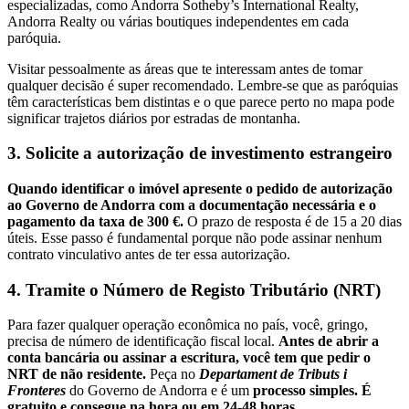
especializadas, como Andorra Sotheby’s International Realty,
Andorra Realty ou várias boutiques independentes em cada
paróquia.
Visitar pessoalmente as áreas que te interessam antes de tomar
qualquer decisão é super recomendado. Lembre-se que as paróquias
têm características bem distintas e o que parece perto no mapa pode
significar trajetos diários por estradas de montanha.
3. Solicite a autorização de investimento estrangeiro
Quando identificar o imóvel apresente o pedido de autorização
ao Governo de Andorra com a documentação necessária e o
pagamento da taxa de 300 €.
O prazo de resposta é de 15 a 20 dias
úteis. Esse passo é fundamental porque não pode assinar nenhum
contrato vinculativo antes de ter essa autorização.
4. Tramite o Número de Registo Tributário (NRT)
Para fazer qualquer operação econômica no país, você, gringo,
precisa de número de identificação fiscal local.
Antes de abrir a
conta bancária ou assinar a escritura, você tem que pedir o
NRT de não residente.
Peça no
Departament de Tributs i
Fronteres
do Governo de Andorra e é um
processo simples. É
gratuito e consegue na hora ou em 24-48 horas.