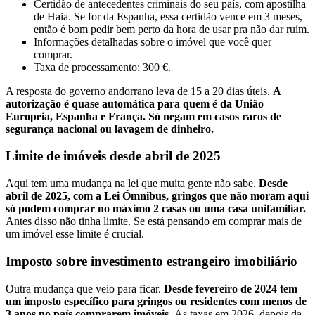
Certidão de antecedentes criminais do seu país, com apostilha
de Haia. Se for da Espanha, essa certidão vence em 3 meses,
então é bom pedir bem perto da hora de usar pra não dar ruim.
Informações detalhadas sobre o imóvel que você quer
comprar.
Taxa de processamento: 300 €.
A resposta do governo andorrano leva de 15 a 20 dias úteis.
A
autorização é quase automática para quem é da União
Europeia, Espanha e França. Só negam em casos raros de
segurança nacional ou lavagem de dinheiro.
Limite de imóveis desde abril de 2025
Aqui tem uma mudança na lei que muita gente não sabe.
Desde
abril de 2025, com a Lei Ómnibus, gringos que não moram aqui
só podem comprar no máximo 2 casas ou uma casa unifamiliar.
Antes disso não tinha limite. Se está pensando em comprar mais de
um imóvel esse limite é crucial.
Imposto sobre investimento estrangeiro imobiliário
Outra mudança que veio para ficar.
Desde fevereiro de 2024 tem
um imposto específico para gringos ou residentes com menos de
3 anos no país comprarem imóveis.
As taxas em 2026, depois da