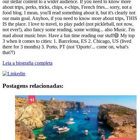
our stellar content to a wider audience. If you need to know more
about trips, perks, tricks, chips, e-chips, French fries... sorry, not a
food blog. I mean, you'll read something about it, but it's clearly not
our main goal. Anyhoo, if you need to know more about trips, THIS
IS the place. I love to travel, to play padel (not pickleball, not now,
not ever!), also fancy some reading, some writing... also Music. I'm
mad about music bruv. Have a fun time reading our stuff😄 My top
3 when it comes to cities: 1. Barcelona, ES 2. Chicago, US (lived
there for 3 months) 3. Porto, PT (not 'Oporto'... come on, what's
that?!)
Leia a biografia completa
Postagens relacionadas: