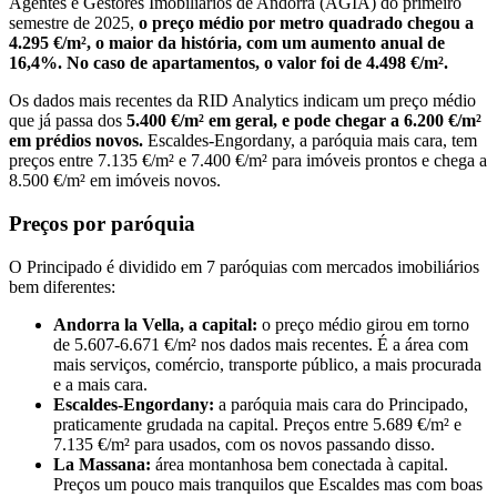
Agentes e Gestores Imobiliários de Andorra (AGIA) do primeiro
semestre de 2025,
o preço médio por metro quadrado chegou a
4.295 €/m², o maior da história, com um aumento anual de
16,4%. No caso de apartamentos, o valor foi de 4.498 €/m².
Os dados mais recentes da RID Analytics indicam um preço médio
que já passa dos
5.400 €/m² em geral, e pode chegar a 6.200 €/m²
em prédios novos.
Escaldes-Engordany, a paróquia mais cara, tem
preços entre 7.135 €/m² e 7.400 €/m² para imóveis prontos e chega a
8.500 €/m² em imóveis novos.
Preços por paróquia
O Principado é dividido em 7 paróquias com mercados imobiliários
bem diferentes:
Andorra la Vella, a capital:
o preço médio girou em torno
de 5.607-6.671 €/m² nos dados mais recentes. É a área com
mais serviços, comércio, transporte público, a mais procurada
e a mais cara.
Escaldes-Engordany:
a paróquia mais cara do Principado,
praticamente grudada na capital. Preços entre 5.689 €/m² e
7.135 €/m² para usados, com os novos passando disso.
La Massana:
área montanhosa bem conectada à capital.
Preços um pouco mais tranquilos que Escaldes mas com boas