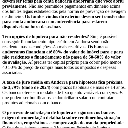
devem ser feitas pela conta bancária andorrana que você abriu
previamente.
Não são permitidos pagamentos em dinheiro acima
dos limites legais estabelecidos pela norma de prevenção de lavagem
de dinheiro.
Os fundos vindos do exterior devem ser transferidos
para conta andorrana com antecedência para estarem
disponíveis na hora de assinar.
Tem opções de hipoteca para não residentes?
Sim, é possível
conseguir financiamento hipotecário em Andorra sendo não
residente mas as condições são mais restritivas.
Os bancos
andorranos financiam até 80% do valor do imóvel para e para
não residentes o financiamento não passa de 50-60% do valor
de avaliação.
Aí precisa ter capital próprio para cobrir pelo menos
40-50% do preço de compra mais todos os impostos e despesas
associadas.
A taxa de juro média em Andorra para hipotecas fica próxima
de 3,79% (dado de 2024)
com prazos habituais de mais de 14 anos.
Os bancos oferecem modalidade fixa quanto variável, com
spreads
que podem ser bonificados se domiciliar o salário ou contratar
produtos adicionais com o banco.
O processo de solicitação de hipoteca é rigoroso: os bancos
exigem documentação detalhada sobre rendimentos, situação
financeira, empréstimos e comprovação do uso da propriedade.
O fato de existirem somente 3 bancos no Principado limita a