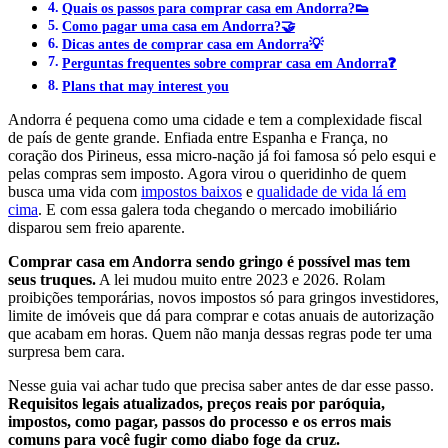
Quais os passos para comprar casa em Andorra?👟
Como pagar uma casa em Andorra?🤝
Dicas antes de comprar casa em Andorra💡
Perguntas frequentes sobre comprar casa em Andorra❓
Plans that may interest you
Andorra é pequena como uma cidade e tem a complexidade fiscal
de país de gente grande. Enfiada entre Espanha e França, no
coração dos Pirineus, essa micro-nação já foi famosa só pelo esqui e
pelas compras sem imposto. Agora virou o queridinho de quem
busca uma vida com
impostos baixos
e
qualidade de vida lá em
cima
. E com essa galera toda chegando o mercado imobiliário
disparou sem freio aparente.
Comprar casa em Andorra sendo gringo é possível mas tem
seus truques.
A lei mudou muito entre 2023 e 2026. Rolam
proibições temporárias, novos impostos só para gringos investidores,
limite de imóveis que dá para comprar e cotas anuais de autorização
que acabam em horas. Quem não manja dessas regras pode ter uma
surpresa bem cara.
Nesse guia vai achar tudo que precisa saber antes de dar esse passo.
Requisitos legais atualizados, preços reais por paróquia,
impostos, como pagar, passos do processo e os erros mais
comuns para você fugir como diabo foge da cruz.