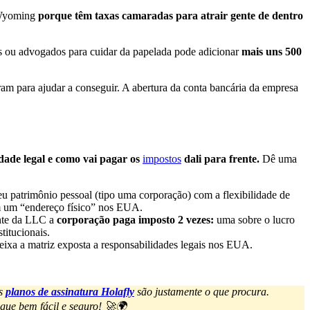
 Wyoming
porque têm taxas camaradas para atrair gente de dentro
as ou advogados para cuidar da papelada pode adicionar
mais uns 500
am para ajudar a conseguir. A abertura da conta bancária da empresa
dade legal e como vai pagar os
impostos
dali para frente.
Dê uma
eu patrimônio pessoal (tipo uma corporação) com a flexibilidade de
m um “endereço físico” nos EUA.
nte da LLC a
corporação paga imposto 2 vezes:
uma sobre o lucro
titucionais.
ixa a matriz exposta a responsabilidades legais nos EUA.
os
planos de assinatura Holafly
são justamente o que procura.
igue bem fácil e seguro! 🚀🌍