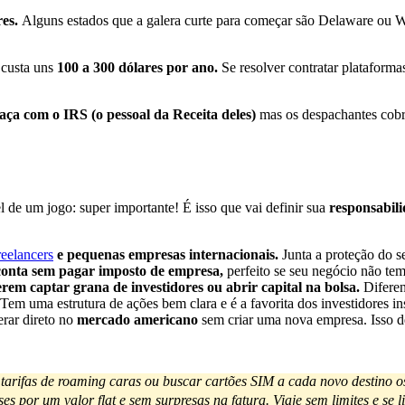
res.
Alguns estados que a galera curte para começar são Delaware ou
 custa uns
100 a 300 dólares por ano.
Se resolver contratar plataform
raça com o IRS (o pessoal da Receita deles)
mas os despachantes cobr
el de um jogo: super importante! É isso que vai definir sua
responsabili
reelancers
e pequenas empresas internacionais.
Junta a proteção do s
 conta sem pagar imposto de empresa,
perfeito se seu negócio não te
rem captar grana de investidores ou abrir capital na bolsa.
Difere
em uma estrutura de ações bem clara e é a favorita dos investidores ins
rar direto no
mercado americano
sem criar uma nova empresa. Isso de
tarifas de roaming caras ou buscar cartões SIM a cada novo destino 
 por um valor flat e sem surpresas na fatura. Viaje sem limites e se l