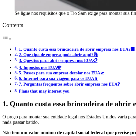
Se ligue nos requisitos que o Tio Sam exige para montar sua fi
Contents
1. Quanto custa essa brincadeira de abrir empresa nos EUA?🏢
2. Que tipo de empresa pode abrir aqui?🔠
3. Quesitos para abrir empresa nos EUA📋
4. Impostos nos EUA💸
5. Passos para sua empresa decolar nos EUA🛫
6. Internet para sua viagem para os EUA📱
7. Perguntas frequentes sobre abrir empresa nos EUA❓
Plans that may interest you
1. Quanto custa essa brincadeira de abri
O preço para montar sua entidade legal nos Estados Unidos varia par
nada passar batido.
Não
tem um valor mínimo de capital social federal que precise pr