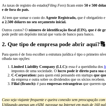
As taxas de registro do estado(
Filing Fees
) ficam entre
50 e 500 dóla
e de fora do país.
Aí tem que somar o custo do
Agente Registrado,
que é obrigatório e
a 2.500 dólares no seu orçamento inicial.
Outros custos? O
número de identificação fiscal (EIN), que é de g
pode pedir um depósito inicial que varia de banco para banco.
2. Que tipo de empresa pode abrir aqui?🔠
Para quem é de fora escolher a estrutura jurídica é tipo o primeiro nív
olhada nas opções:
Limited Liability Company (LLC):
essa é a queridinha dos
f
impostos de uma sociedade. O
lucro pode ir direto para sua
C-Corporation:
para quem está pensando em startups
que que
da empresa e outra sobre os dividendos que os sócios recebem. T
Filial (Branch):
é para
empresas estrangeiras
que querem ope
Caso seja viajante frequente e queira conexão sem preocupação com 
Utilizando apenas um eSIM, navegue na Internet em mais de 160 países