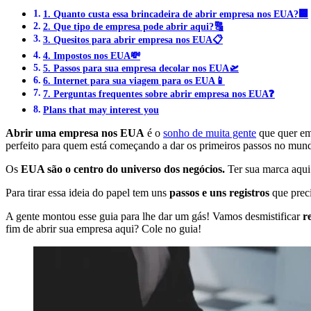
1. Quanto custa essa brincadeira de abrir empresa nos EUA?🏢
2. Que tipo de empresa pode abrir aqui?🔠
3. Quesitos para abrir empresa nos EUA📋
4. Impostos nos EUA💸
5. Passos para sua empresa decolar nos EUA🛫
6. Internet para sua viagem para os EUA📱
7. Perguntas frequentes sobre abrir empresa nos EUA❓
Plans that may interest you
Abrir uma empresa nos EUA
é o
sonho de muita gente
que quer em
perfeito para quem está começando a dar os primeiros passos no mu
Os
EUA são o centro do universo dos negócios.
Ter sua marca aqui
Para tirar essa ideia do papel tem uns
passos e uns registros
que preci
A gente montou esse guia para lhe dar um gás! Vamos desmistificar
r
fim de abrir sua empresa aqui? Cole no guia!