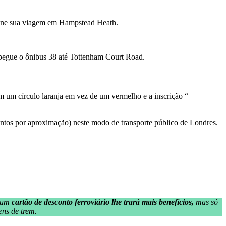
mine sua viagem em Hampstead Heath.
 pegue o ônibus 38 até Tottenham Court Road.
m um círculo laranja em vez de um vermelho e a inscrição “
os por aproximação) neste modo de transporte público de Londres.
e um
cartão de desconto ferroviário lhe trará mais benefícios,
mas só
ens de trem.