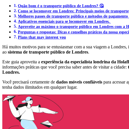
Quão bom é o transporte público de Londres? 🤔
Como se locomover em Londres: Principais meios de transporte
Melhores passes de transporte público e métodos de pagament
Aplicativos essenciais para se locomover em Londres.
Aproveite ao máximo o transporte público em Londres com a H
Perguntas e respostas: Dicas e conselhos práticos da nossa especi
Plans that may interest you
Há muitos motivos para se entusiasmar com a sua viagem a Londres, 
ao
sistema de transporte público de Londres
.
Este guia aproveita a
experiência da especialista londrina da Hol
informações práticas que você precisa saber antes de visitar a cidade:
Londres.
Você precisará certamente de
dados móveis confiáveis
​​para acessar 
tenha dados ilimitados em qualquer lugar.