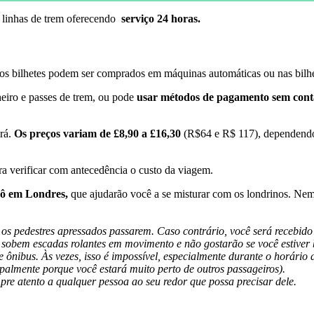
linhas de trem oferecendo
serviço 24 horas.
 os bilhetes podem ser comprados em máquinas automáticas ou nas bilhet
eiro e passes de trem, ou pode
usar métodos de pagamento sem cont
ará.
Os preços variam de £8,90 a £16,30
(R$64 e R$ 117), dependendo d
a verificar com antecedência o custo da viagem.
rô em Londres,
que ajudarão você a se misturar com os londrinos. Nem 
s pedestres apressados ​​passarem. Caso contrário, você será recebid
s sobem escadas rolantes em movimento e não gostarão se você estive
nibus. Às vezes, isso é impossível, especialmente durante o horário 
palmente porque você estará muito perto de outros passageiros).
mpre atento a qualquer pessoa ao seu redor que possa precisar dele.