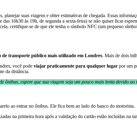
, planejar suas viagens e obter estimativas de chegada. Essas informaç
 e das 16h30 às 19h, de segunda a sexta-feira) se não quiser ficar esp
ncela, certifique-se de que ele tenha o símbolo NFC (um pequeno símbol
io de transporte público mais utilizado em Londres
. Mais de dois bil
ondres, você pode
viajar praticamente para qualquer lugar
por um pr
e da distância.
 de ônibus, espere que sua viagem seja um pouco mais lenta devido a
arelo ao entrar no ônibus. Ele fica bem ao lado do banco do motorista.
izadas na primeira hora após a validação do cartão estão incluídas na ta