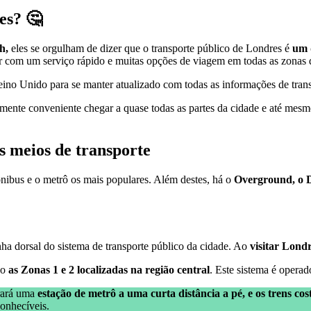
es? 🤔
h,
eles se orgulham de dizer que o transporte público de Londres é
um 
ar com um serviço rápido e muitas opções de viagem em todas as zonas 
eino Unido para se manter atualizado com todas as informações de tran
ente conveniente chegar a quase todas as partes da cidade e até mesmo
 meios de transporte
nibus e o metrô os mais populares. Além destes, há o
Overground, o DL
nha dorsal do sistema de transporte público da cidade. Ao
visitar Lond
do
as Zonas 1 e 2 localizadas na região central
. Este sistema é opera
trará uma
estação de metrô a uma curta distância a pé, e os trens c
conhecíveis.