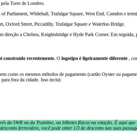
 pela Torre de Londres.
 of Parliament, Whitehall, Trafalgar Square, West End, Camden e ter
, Oxford Street, Piccadilly, Trafalgar Square e Waterloo Bridge.
 em direção a Chelsea, Knightsbridge e Hyde Park Corner. Em seguida,
oi construído recentemente.
O
logotipo é ligeiramente diferente
, co
bem como os mesmos métodos de pagamento (cartão Oyster ou pagament
 para fora da cidade. Isso inclui:
avés da SWR ou da Trainline, ou bilhetes físicos na estação. É aqui qu
esconto ferroviário, você pode obter 1/3 de desconto nas suas passag