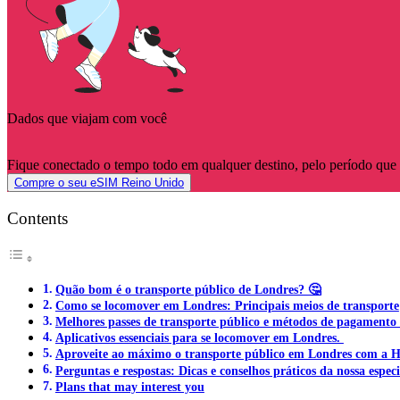
Dados que viajam com você
Fique conectado o tempo todo em qualquer destino, pelo período que 
Compre o seu eSIM Reino Unido
Contents
Quão bom é o transporte público de Londres? 🤔
Como se locomover em Londres: Principais meios de transporte
Melhores passes de transporte público e métodos de pagament
Aplicativos essenciais para se locomover em Londres.
Aproveite ao máximo o transporte público em Londres com a H
Perguntas e respostas: Dicas e conselhos práticos da nossa especi
Plans that may interest you