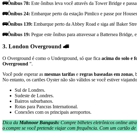
🚌Ônibus 78:
Este ônibus leva você através da Tower Bridge e passa
🚌Ônibus 24:
Embarque perto da estação Pimlico e passe por Houses
🚌Ônibus 139:
Embarque perto da Abbey Road e siga até Baker Street
🚌Ônibus 19:
Pegue este ônibus para atravessar a Battersea Bridge,
3. London Overground 🚄
O Overground é como o Underground, só que fica
acima do solo e f
Overground
”.
Você pode esperar as
mesmas tarifas
e
regras baseadas em zonas
, 
No entanto, os cartões Oyster não são válidos se você estiver viajando
Sul de Londres.
Sudeste de Londres.
Bairros suburbanos.
Rotas para Pancras International.
Conexões com os principais aeroportos.
Dica da
Mahnoor Bangush:
Compre bilhetes eletrônicos online atr
o compre se você pretende viajar com frequência. Com um cartão de d