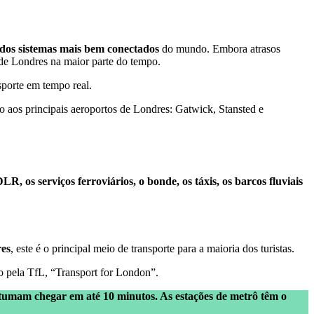
dos sistemas mais bem conectados
do mundo. Embora atrasos
de Londres na maior parte do tempo.
sporte em tempo real.
 aos principais aeroportos de Londres: Gatwick, Stansted e
R, os serviços ferroviários, o bonde, os táxis, os barcos fluviais
res
, este é o principal meio de transporte para a maioria dos turistas.
do pela TfL, “Transport for London”.
ostumam chegar em até 10 minutos. As estações de metrô têm o