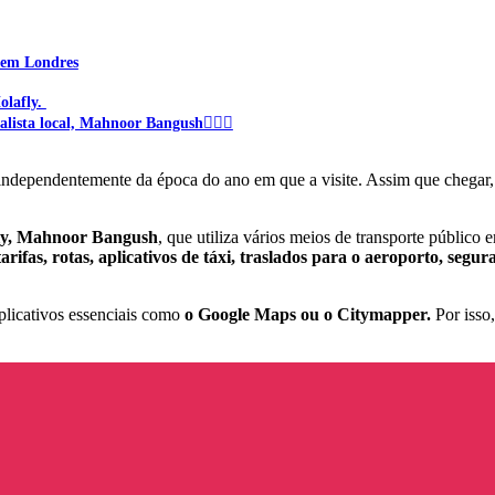
o em Londres
olafly.
alista local, Mahnoor Bangush🙋🏻‍♀️
independentemente da época do ano em que a visite. Assim que chegar
afly, Mahnoor Bangush
, que utiliza vários meios de transporte público
tarifas, rotas, aplicativos de táxi, traslados para o aeroporto, segur
aplicativos essenciais como
o Google Maps ou o Citymapper.
Por isso