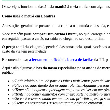
Os serviços funcionam das
5h da manhã à meia-noite,
com algumas 
Como usar o metrô em Londres
As estações geralmente possuem uma catraca na entrada e na saída, e
Você também pode
comprar um cartão Oyster,
no qual carrega dinh
em seguida, passar o cartão na saída ao chegar ao seu destino final.
O
preço total da viagem
dependerá das zonas pelas quais você pass
custo da viagem pela metade.
Recomendo usar
a ferramenta oficial de busca de tarifas
da TfL par
Aqui estão algumas
dicas da nossa especialista para andar de met
público.
✅Ande rápido ou mude para as faixas mais lentas para deixar o
✅Fique do lado direito das escadas rolantes. Algumas pessoa
✅Tente não bloquear a passagem enquanto estiver em metrôs e ô
✅Tente não comer alimentos com cheiro forte no metrô (princi
✅Se você estiver sentado em um assento prioritário, esteja se
✅Deixe os passageiros desembarcarem antes de entrarem!