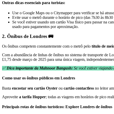
Outras dicas essenciais para turistas:
Use o Google Maps ou o Citymapper para verificar se há atrasos
Evite usar o metrô durante o horário de pico (das 7h30 às 8h30
Se você estiver usando um cartão Visa físico para passar na ca
usado para pagamentos por aproximação.
2. Ônibus de Londres 🚌
Os ônibus competem constantemente com o metrô pelo
título de me
Com a abundância de linhas de ônibus no sistema de transporte de L
£1,75 desde março de 2025 para uma única viagem, independentement
✅
Dica importante da Mahnoor Bangush:
Se você estiver viajando
Como usar os ônibus públicos em Londres
Basta
encostar seu cartão Oyster
ou
cartão contactless
no leitor am
Aproveite
a tarifa Hopper
; todas as viagens em horários de pico real
Principais rotas de ônibus turísticos: Explore Londres de ônibus