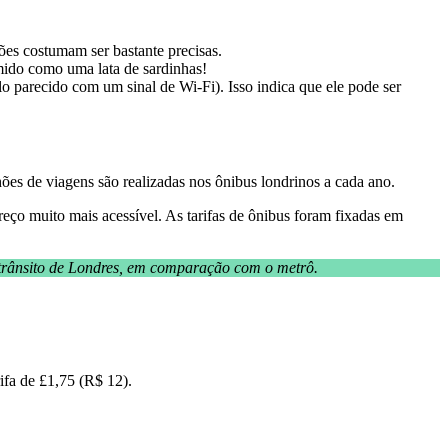
ões costumam ser bastante precisas.
remido como uma lata de sardinhas!
o parecido com um sinal de Wi-Fi). Isso indica que ele pode ser
hões de viagens são realizadas nos ônibus londrinos a cada ano.
eço muito mais acessível. As tarifas de ônibus foram fixadas em
o trânsito de Londres, em comparação com o metrô.
rifa de £1,75 (R$ 12).