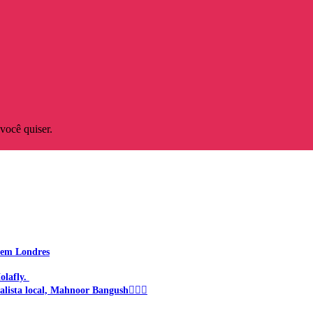
você quiser.
o em Londres
olafly.
alista local, Mahnoor Bangush🙋🏻‍♀️