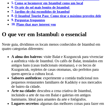
Como se locomover em Istambul como um local
Os pôr do sol mais bonito de Istambul
Jardins de chá escondidos de Istambul
O Istanbul Tourist Pass: Como tirar o máximo proveito dele
Perguntas frequentes
Plans that may interest you
O que ver em Istambul: o essencial
Neste guia, dividimos os locais menos conhecidos de Istambul em
quatro categorias diferentes:
A alma dos bairros
: visite Balat e Kuzguncuk para vivenciar
a autêntica vida de Istambul. Os cafés de Balat, instalados em
antigos hans (casas tradicionais otomanas), e os becos de
Kuzguncuk, repletos de casas otomanas, são perfeitos para
quem aprecia a cultura local.
Sabores autênticos
: experimente a comida tradicional nos
pequenos restaurantes familiares de Kadıköy e nos mercados
de bairro da cidade.
Arte na cidade:
descubra a cena criativa de Istambul,
incluindo a arte de rua em Balat e galerias em antigos
hammams. Ideal para amantes da arte e fotógrafos.
Lugares secretos:
algumas das melhores coisas para fazer em