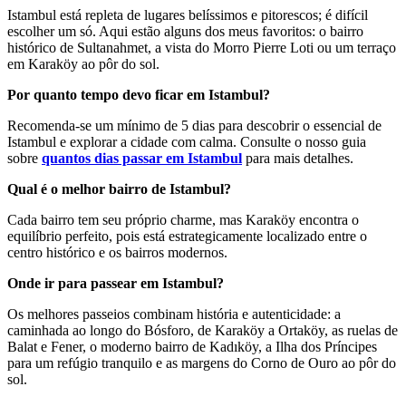
Istambul está repleta de lugares belíssimos e pitorescos; é difícil
escolher um só. Aqui estão alguns dos meus favoritos: o bairro
histórico de Sultanahmet, a vista do Morro Pierre Loti ou um terraço
em Karaköy ao pôr do sol.
Por quanto tempo devo ficar em Istambul?
Recomenda-se um mínimo de 5 dias para descobrir o essencial de
Istambul e explorar a cidade com calma. Consulte o nosso guia
sobre
quantos dias passar em Istambul
para mais detalhes.
Qual é o melhor bairro de Istambul?
Cada bairro tem seu próprio charme, mas Karaköy encontra o
equilíbrio perfeito, pois está estrategicamente localizado entre o
centro histórico e os bairros modernos.
Onde ir para passear em Istambul?
Os melhores passeios combinam história e autenticidade: a
caminhada ao longo do Bósforo, de Karaköy a Ortaköy, as ruelas de
Balat e Fener, o moderno bairro de Kadıköy, a Ilha dos Príncipes
para um refúgio tranquilo e as margens do Corno de Ouro ao pôr do
sol.