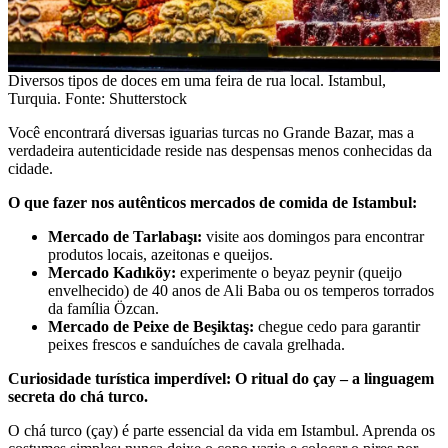
Diversos tipos de doces em uma feira de rua local. Istambul,
Turquia. Fonte: Shutterstock
Você encontrará diversas iguarias turcas no Grande Bazar, mas a
verdadeira autenticidade reside nas despensas menos conhecidas da
cidade.
O que fazer nos autênticos mercados de comida de Istambul:
Mercado de Tarlabaşı:
visite aos domingos para encontrar
produtos locais, azeitonas e queijos.
Mercado Kadıköy:
experimente o beyaz peynir (queijo
envelhecido) de 40 anos de Ali Baba ou os temperos torrados
da família Özcan.
Mercado de Peixe de Beşiktaş:
chegue cedo para garantir
peixes frescos e sanduíches de cavala grelhada.
Curiosidade turística imperdível: O ritual do çay – a linguagem
secreta do chá turco.
O chá turco (çay) é parte essencial da vida em Istambul. Aprenda os