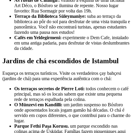
As ruelas de Cihangir:
virando a esquina de uma fachada
Art Déco, o Bósforo se ilumina de repente. Nosso lugar
favorito: Rua Sormagir por volta das 19h.
Terraço da Biblioteca Süleymaniye:
suba ao terraço da
biblioteca ao pôr do sol para desfrutar de uma vista tranquila e
panorâmica. Você não encontrará turistas, apenas estudantes
fazendo uma pausa nos estudos!
Cafés em Yeldegirmeni:
experimente o Dem Cafe, instalado
em uma antiga padaria, para desfrutar de vistas deslumbrantes
da cidade.
Jardins de chá escondidos de Istambul
Esqueça os terraços turísticos. Visite os verdadeiros çay bahçesi
(jardins de chá) para uma experiência autêntica com o chá:
Os terraços secretos de Pierre Loti:
todos conhecem o café
principal, mas só os locais sabem que existe uma pequena
rede de terraços espalhada pela colina.
O Münzevi em Kandilli:
um jardim suspenso no Bósforo
onde aposentados locais jogam gamão há décadas. O chá é
servido em copos diferentes, o que contribui para o charme do
lugar.
Parque Fethi Paşa Korusu.
um parque escondido nas
colinas acima de Üsküdar. Famílias fazem piqueniques aqui