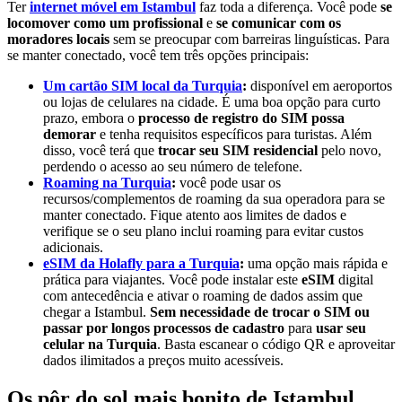
Ter
internet móvel em Istambul
faz toda a diferença. Você pode
se
locomover como um profissional
e
se comunicar com os
moradores locais
sem se preocupar com barreiras linguísticas. Para
se manter conectado, você tem três opções principais:
Um cartão SIM local da Turquia
:
disponível em aeroportos
ou lojas de celulares na cidade. É uma boa opção para curto
prazo, embora o
processo de registro do SIM possa
demorar
e tenha requisitos específicos para turistas. Além
disso, você terá que
trocar seu SIM residencial
pelo novo,
perdendo o acesso ao seu número de telefone.
Roaming na Turquia
:
você pode usar os
recursos/complementos de roaming da sua operadora para se
manter conectado. Fique atento aos limites de dados e
verifique se o seu plano inclui roaming para evitar custos
adicionais.
eSIM da Holafly para a Turquia
:
uma opção mais rápida e
prática para viajantes. Você pode instalar este
eSIM
digital
com antecedência e ativar o roaming de dados assim que
chegar a Istambul.
Sem necessidade de trocar o SIM ou
passar por longos processos de cadastro
para
usar seu
celular na Turquia
. Basta escanear o código QR e aproveitar
dados ilimitados a preços muito acessíveis.
Os pôr do sol mais bonito de Istambul