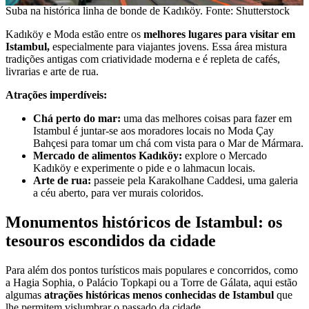
Suba na histórica linha de bonde de Kadıköy. Fonte: Shutterstock
Kadıköy e Moda estão entre os
melhores lugares para visitar em
Istambul,
especialmente para viajantes jovens. Essa área mistura
tradições antigas com criatividade moderna e é repleta de cafés,
livrarias e arte de rua.
Atrações imperdíveis:
Chá perto do mar:
uma das melhores coisas para fazer em
Istambul é juntar-se aos moradores locais no Moda Çay
Bahçesi para tomar um chá com vista para o Mar de Mármara.
Mercado de alimentos Kadıköy:
explore o Mercado
Kadıköy e experimente o pide e o lahmacun locais.
Arte de rua:
passeie pela Karakolhane Caddesi, uma galeria
a céu aberto, para ver murais coloridos.
Monumentos históricos de Istambul: os
tesouros escondidos da cidade
Para além dos pontos turísticos mais populares e concorridos, como
a Hagia Sophia, o Palácio Topkapi ou a Torre de Gálata, aqui estão
algumas
atrações históricas menos conhecidas de Istambul
que
lhe permitem vislumbrar o passado da cidade.