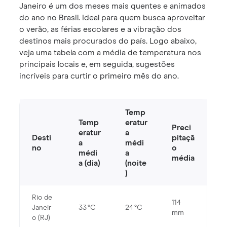
Janeiro é um dos meses mais quentes e animados
do ano no Brasil. Ideal para quem busca aproveitar
o verão, as férias escolares e a vibração dos
destinos mais procurados do país. Logo abaixo,
veja uma tabela com a média de temperatura nos
principais locais e, em seguida, sugestões
incríveis para curtir o primeiro mês do ano.
Temp
Temp
eratur
Preci
eratur
a
Desti
pitaçã
a
médi
no
o
médi
a
média
a (dia)
(noite
)
Rio de
114
Janeir
33 °C
24 °C
mm
o (RJ)