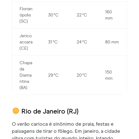
Florian
160
ópolis
30 °C
22 °C
mm
(SC)
Jerico
acoara
31 °C
24 °C
80 mm
(CE)
Chapa
da
150
Diama
29 °C
20 °C
mm
ntina
(BA)
Rio de Janeiro (RJ)
O verão carioca é sinônimo de praia, festas e
paisagens de tirar o fôlego. Em janeiro, a cidade
vibra com turistas do mundo inteiro, lotando