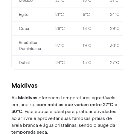
México
27°C
18°C
31°C
Egito
21°C
9°C
24°C
Cuba
26°C
18°C
29°C
República
27°C
19°C
30°C
Dominicana
Dubai
24°C
15°C
27°C
Maldivas
As
Maldivas
oferecem temperaturas agradáveis
em janeiro,
com médias que variam entre 27°C e
30°C
. Esta época é ideal para praticar atividades
ao ar livre e aproveitar suas famosas praias de
areia branca e água cristalinas, sendo o auge da
temporada seca.