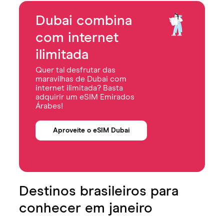
Dubai combina
com internet
ilimitada
Quer tal desfrutar das
maravilhas de Dubai com
internet ilimitada? Basta
adquirir um eSIM Emirados
Árabes!
Aproveite o eSIM Dubai
Destinos brasileiros para
conhecer em janeiro