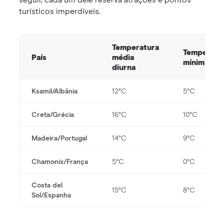
turísticos imperdíveis.
Temperatura
Temperatu
País
média
mínima
diurna
Ksamil/Albânia
12°C
5°C
Creta/Grécia
16°C
10°C
Madeira/Portugal
14°C
9°C
Chamonix/França
5°C
0°C
Costa del
15°C
8°C
Sol/Espanha