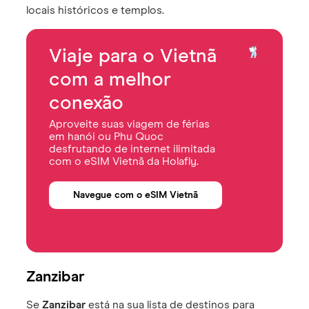
locais históricos e templos.
Viaje para o Vietnã
com a melhor
conexão
Aproveite suas viagem de férias
em hanói ou Phu Quoc
desfrutando de internet ilimitada
com o eSIM Vietnã da Holafly.
Navegue com o eSIM Vietnã
Zanzibar
Se
Zanzibar
está na sua lista de destinos para