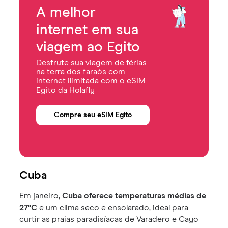
A melhor
internet em sua
viagem ao Egito
Desfrute sua viagem de férias
na terra dos faraós com
internet ilimitada com o eSIM
Egito da Holafly
Compre seu eSIM Egito
Cuba
Em janeiro,
Cuba oferece temperaturas médias de
27°C
e um clima seco e ensolarado, ideal para
curtir as praias paradisíacas de Varadero e Cayo