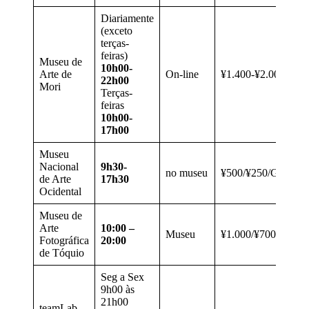
Diariamente
(exceto
terças-
feiras)
Museu de
10h00-
Arte de
On-line
¥1.400-¥2.000
22h00
Mori
Terças-
feiras
10h00-
17h00
Museu
Nacional
9h30-
no museu
¥500/¥250/Grátis
de Arte
17h30
Ocidental
Museu de
Arte
10:00 –
Museu
¥1.000/¥700/¥400/
Fotográfica
20:00
de Tóquio
Seg a Sex
9h00 às
21h00
teamLab