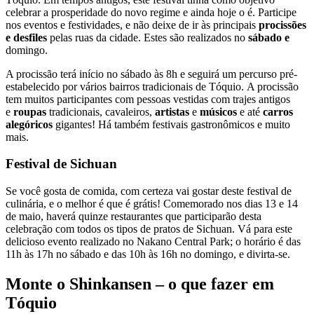
celebrar a prosperidade do novo regime e ainda hoje o é. Participe
nos eventos e festividades, e não deixe de ir às principais
procissões
e desfiles
pelas ruas da cidade. Estes são realizados no
sábado e
domingo.
A procissão terá início no sábado às 8h e seguirá um percurso pré-
estabelecido por vários bairros tradicionais de Tóquio. A procissão
tem muitos participantes com pessoas vestidas com trajes antigos
e
roupas
tradicionais, cavaleiros,
artistas
e
músicos
e até
carros
alegóricos
gigantes! Há também festivais gastronômicos e muito
mais.
Festival de Sichuan
Se você gosta de comida, com certeza vai gostar deste festival de
culinária, e o melhor é que é grátis! Comemorado nos dias 13 e 14
de maio, haverá quinze restaurantes que participarão desta
celebração com todos os tipos de pratos de Sichuan. Vá para este
delicioso evento realizado no Nakano Central Park; o horário é das
11h às 17h no sábado e das 10h às 16h no domingo, e divirta-se.
Monte o Shinkansen – o que fazer em
Tóquio