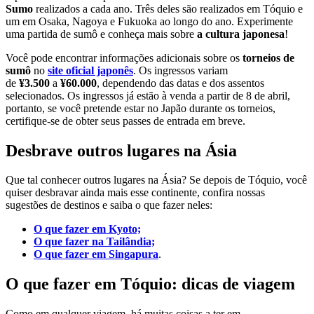
Sumo
realizados a cada ano. Três deles são realizados em Tóquio e
um em Osaka, Nagoya e Fukuoka ao longo do ano. Experimente
uma partida de sumô e conheça mais sobre
a cultura japonesa
!
Você pode encontrar informações adicionais sobre os
torneios de
sumô
no
site oficial japonês
. Os ingressos variam
de
¥3.500
a
¥60.000
, dependendo das datas e dos assentos
selecionados. Os ingressos já estão à venda a partir de 8 de abril,
portanto, se você pretende estar no Japão durante os torneios,
certifique-se de obter seus passes de entrada em breve.
Desbrave outros lugares na Ásia
Que tal conhecer outros lugares na Ásia? Se depois de Tóquio, você
quiser desbravar ainda mais esse continente, confira nossas
sugestões de destinos e saiba o que fazer neles:
O que fazer em Kyoto;
O que fazer na Tailândia;
O que fazer em Singapura
.
O que fazer em Tóquio: dicas de viagem
Como em qualquer viagem, há muitas coisas a ter em