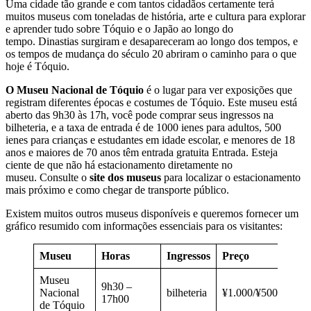
Uma cidade tão grande e com tantos cidadãos certamente terá
muitos museus com toneladas de história, arte e cultura para explorar
e aprender tudo sobre Tóquio e o Japão ao longo do
tempo. Dinastias surgiram e desapareceram ao longo dos tempos, e
os tempos de mudança do século 20 abriram o caminho para o que
hoje é Tóquio.
O Museu Nacional de Tóquio
é o lugar para ver exposições que
registram diferentes épocas e costumes de Tóquio. Este museu está
aberto das 9h30 às 17h, você pode comprar seus ingressos na
bilheteria, e a taxa de entrada é de 1000 ienes para adultos, 500
ienes para crianças e estudantes em idade escolar, e menores de 18
anos e maiores de 70 anos têm entrada gratuita Entrada. Esteja
ciente de que não há estacionamento diretamente no
museu. Consulte o
site dos museus
para localizar o estacionamento
mais próximo e como chegar de transporte público.
Existem muitos outros museus disponíveis e queremos fornecer um
gráfico resumido com informações essenciais para os visitantes:
Museu
Horas
Ingressos
Preço
Museu
9h30 –
Nacional
bilheteria
¥1.000/¥500/Grátis
17h00
de Tóquio