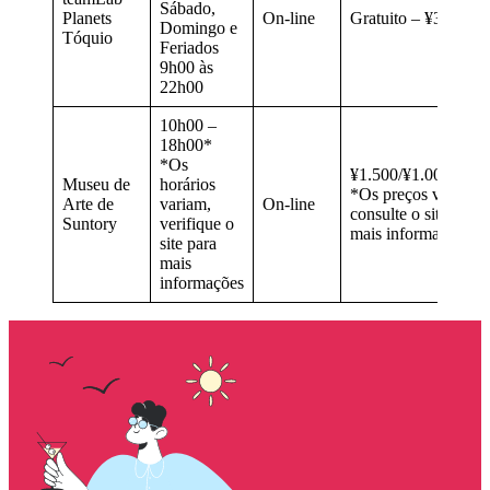
Sábado,
Planets
On-line
Gratuito – ¥3.500
Domingo e
Tóquio
Feriados
9h00 às
22h00
10h00 –
18h00*
*Os
¥1.500/¥1.000/Grát
Museu de
horários
*Os preços variam,
Arte de
variam,
On-line
consulte o site para
Suntory
verifique o
mais informações
site para
mais
informações