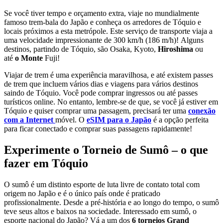
Se você tiver tempo e orçamento extra, viaje no mundialmente
famoso trem-bala do Japão e conheça os arredores de Tóquio e
locais próximos a esta metrópole. Este serviço de transporte viaja a
uma velocidade impressionante de 300 km/h (186 m/h)! Alguns
destinos, partindo de Tóquio, são Osaka, Kyoto,
Hiroshima
ou
até
o Monte
Fuji!
Viajar de trem é uma experiência maravilhosa, e até existem passes
de trem que incluem vários dias e viagens para vários destinos
saindo de Tóquio. Você pode comprar ingressos ou até passes
turísticos online. No entanto, lembre-se de que, se você já estiver em
Tóquio e quiser comprar uma passagem, precisará ter uma
conexão
com a Internet
móvel. O
eSIM para o Japão
é a opção perfeita
para ficar conectado e comprar suas passagens rapidamente!
Experimente o Torneio de Sumô – o que
fazer em Tóquio
O sumô é um distinto esporte de luta livre de contato total com
origem no Japão e é o único país onde é praticado
profissionalmente. Desde a pré-história e ao longo do tempo, o sumô
teve seus altos e baixos na sociedade. Interessado em sumô, o
esporte nacional do Japão? Vá a um dos
6 torneios Grand