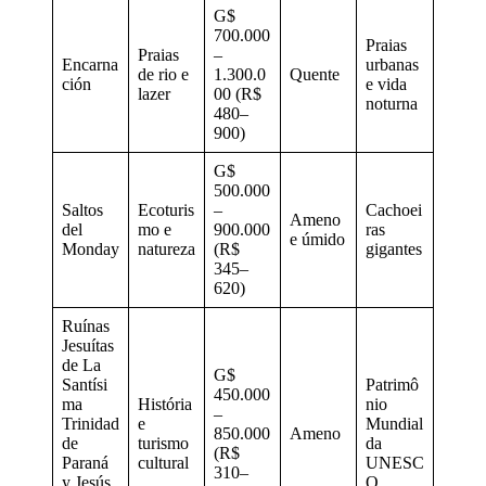
G$
700.000
Praias
Praias
–
Encarna
urbanas
de rio e
1.300.0
Quente
ción
e vida
lazer
00 (R$
noturna
480–
900)
G$
500.000
Saltos
Ecoturis
–
Cachoei
Ameno
del
mo e
900.000
ras
e úmido
Monday
natureza
(R$
gigantes
345–
620)
Ruínas
Jesuítas
de La
G$
Santísi
Patrimô
450.000
ma
História
nio
–
Trinidad
e
Mundial
850.000
Ameno
de
turismo
da
(R$
Paraná
cultural
UNESC
310–
y Jesús
O