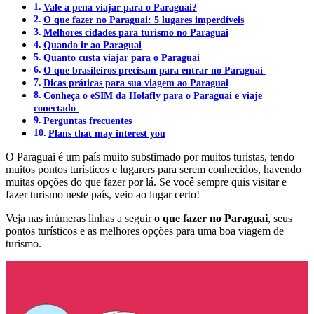
Vale a pena viajar para o Paraguai?
O que fazer no Paraguai: 5 lugares imperdíveis
Melhores cidades para turismo no Paraguai
Quando ir ao Paraguai
Quanto custa viajar para o Paraguai
O que brasileiros precisam para entrar no Paraguai
Dicas práticas para sua viagem ao Paraguai
Conheça o eSIM da Holafly para o Paraguai e viaje
conectado
Perguntas frecuentes
Plans that may interest you
O Paraguai é um país muito substimado por muitos turistas, tendo
muitos pontos turísticos e lugarers para serem conhecidos, havendo
muitas opções do que fazer por lá. Se você sempre quis visitar e
fazer turismo neste país, veio ao lugar certo!
Veja nas inúmeras linhas a seguir
o que fazer no Paraguai
, seus
pontos turísticos e as melhores opções para uma boa viagem de
turismo.