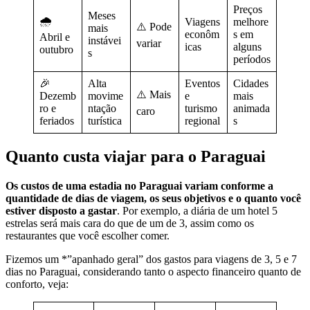
Preços
Meses
🌧️
Viagens
melhore
⚠️ Pode
mais
econôm
s em
Abril e
instávei
variar
icas
alguns
outubro
s
períodos
🎉
Alta
Eventos
Cidades
⚠️ Mais
Dezemb
movime
e
mais
ro e
ntação
turismo
animada
caro
feriados
turística
regional
s
Quanto custa viajar para o Paraguai
Os custos de uma estadia no Paraguai variam conforme a
quantidade de dias de viagem, os seus objetivos e o quanto você
estiver disposto a gastar
. Por exemplo, a diária de um hotel 5
estrelas será mais cara do que de um de 3, assim como os
restaurantes que você escolher comer.
Fizemos um *”apanhado geral” dos gastos para viagens de 3, 5 e 7
dias no Paraguai, considerando tanto o aspecto financeiro quanto de
conforto, veja: