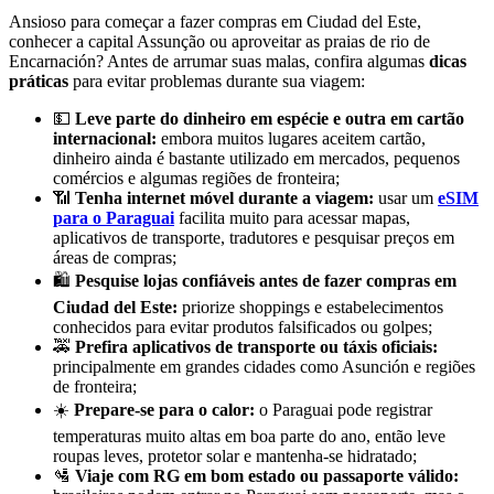
Ansioso para começar a fazer compras em Ciudad del Este,
conhecer a capital Assunção ou aproveitar as praias de rio de
Encarnación? Antes de arrumar suas malas, confira algumas
dicas
práticas
para evitar problemas durante sua viagem:
💵
Leve parte do dinheiro em espécie e outra em cartão
internacional:
embora muitos lugares aceitem cartão,
dinheiro ainda é bastante utilizado em mercados, pequenos
comércios e algumas regiões de fronteira;
📶
Tenha internet móvel durante a viagem:
usar um
eSIM
para o Paraguai
facilita muito para acessar mapas,
aplicativos de transporte, tradutores e pesquisar preços em
áreas de compras;
🛍️
Pesquise lojas confiáveis antes de fazer compras em
Ciudad del Este:
priorize shoppings e estabelecimentos
conhecidos para evitar produtos falsificados ou golpes;
🚕
Prefira aplicativos de transporte ou táxis oficiais:
principalmente em grandes cidades como Asunción e regiões
de fronteira;
☀️
Prepare-se para o calor:
o Paraguai pode registrar
temperaturas muito altas em boa parte do ano, então leve
roupas leves, protetor solar e mantenha-se hidratado;
🛂
Viaje com RG em bom estado ou passaporte válido: