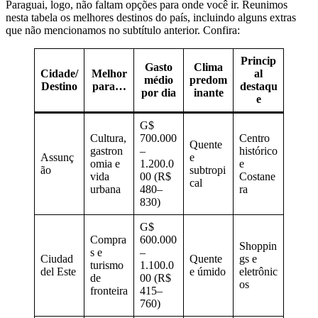
Paraguai, logo, não faltam opções para onde você ir. Reunimos
nesta tabela os melhores destinos do país, incluindo alguns extras
que não mencionamos no subtítulo anterior. Confira:
Princip
Gasto
Clima
Cidade/
Melhor
al
médio
predom
Destino
para…
destaqu
por dia
inante
e
G$
Cultura,
700.000
Centro
Quente
gastron
–
histórico
Assunç
e
omia e
1.200.0
e
ão
subtropi
vida
00 (R$
Costane
cal
urbana
480–
ra
830)
G$
Compra
600.000
Shoppin
s e
–
Ciudad
Quente
gs e
turismo
1.100.0
del Este
e úmido
eletrônic
de
00 (R$
os
fronteira
415–
760)