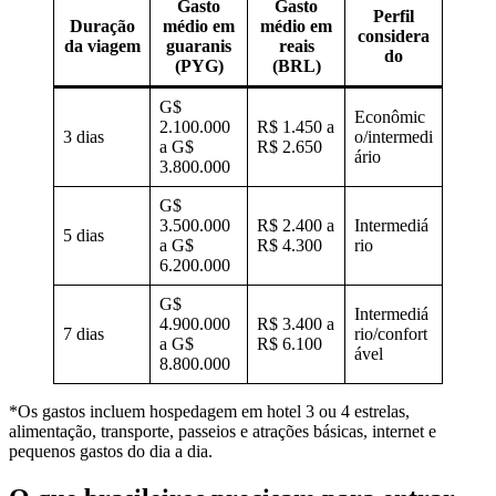
Gasto
Gasto
Perfil
Duração
médio em
médio em
considera
da viagem
guaranis
reais
do
(PYG)
(BRL)
G$
Econômic
2.100.000
R$ 1.450 a
3 dias
o/intermedi
a G$
R$ 2.650
ário
3.800.000
G$
3.500.000
R$ 2.400 a
Intermediá
5 dias
a G$
R$ 4.300
rio
6.200.000
G$
Intermediá
4.900.000
R$ 3.400 a
7 dias
rio/confort
a G$
R$ 6.100
ável
8.800.000
*Os gastos incluem hospedagem em hotel 3 ou 4 estrelas,
alimentação, transporte, passeios e atrações básicas, internet e
pequenos gastos do dia a dia.