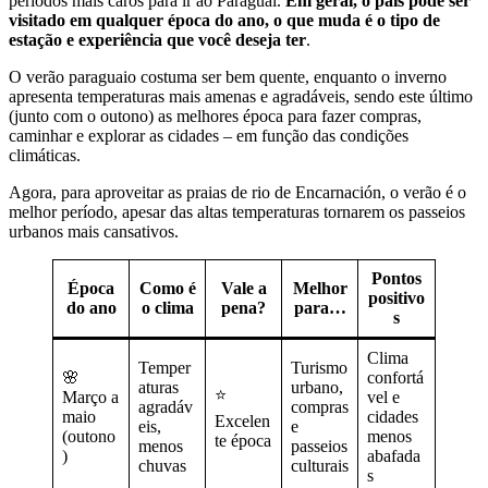
períodos mais caros para ir ao Paraguai.
Em geral, o país pode ser
visitado em qualquer época do ano, o que muda é o tipo de
estação e experiência que você deseja ter
.
O verão paraguaio costuma ser bem quente, enquanto o inverno
apresenta temperaturas mais amenas e agradáveis, sendo este último
(junto com o outono) as melhores época para fazer compras,
caminhar e explorar as cidades – em função das condições
climáticas.
Agora, para aproveitar as praias de rio de Encarnación, o verão é o
melhor período, apesar das altas temperaturas tornarem os passeios
urbanos mais cansativos.
Pontos
Época
Como é
Vale a
Melhor
positivo
do ano
o clima
pena?
para…
s
Clima
Temper
Turismo
🌸
confortá
aturas
urbano,
⭐
Março a
vel e
agradáv
compras
maio
cidades
Excelen
eis,
e
(outono
menos
te época
menos
passeios
)
abafada
chuvas
culturais
s