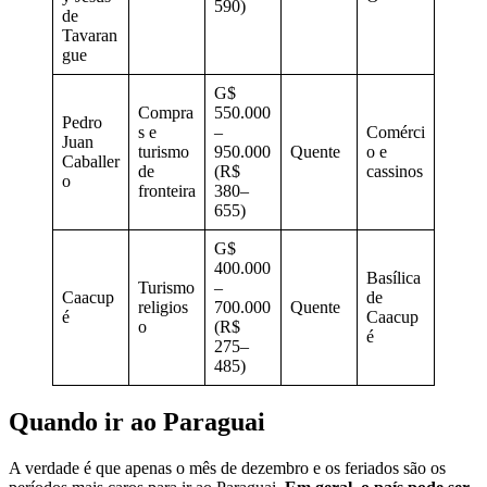
590)
de
Tavaran
gue
G$
Compra
550.000
Pedro
s e
–
Comérci
Juan
turismo
950.000
Quente
o e
Caballer
de
(R$
cassinos
o
fronteira
380–
655)
G$
400.000
Basílica
Turismo
–
Caacup
de
religios
700.000
Quente
é
Caacup
o
(R$
é
275–
485)
Quando ir ao Paraguai
A verdade é que apenas o mês de dezembro e os feriados são os