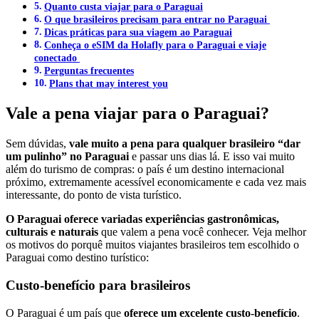
Quanto custa viajar para o Paraguai
O que brasileiros precisam para entrar no Paraguai
Dicas práticas para sua viagem ao Paraguai
Conheça o eSIM da Holafly para o Paraguai e viaje
conectado
Perguntas frecuentes
Plans that may interest you
Vale a pena viajar para o Paraguai?
Sem dúvidas,
vale muito a pena para qualquer brasileiro “dar
um pulinho” no Paraguai
e passar uns dias lá. E isso vai muito
além do turismo de compras: o país é um destino internacional
próximo, extremamente acessível economicamente e cada vez mais
interessante, do ponto de vista turístico.
O Paraguai oferece variadas experiências gastronômicas,
culturais e naturais
que valem a pena você conhecer. Veja melhor
os motivos do porquê muitos viajantes brasileiros tem escolhido o
Paraguai como destino turístico:
Custo-benefício para brasileiros
O Paraguai é um país que
oferece um excelente custo-benefício
.