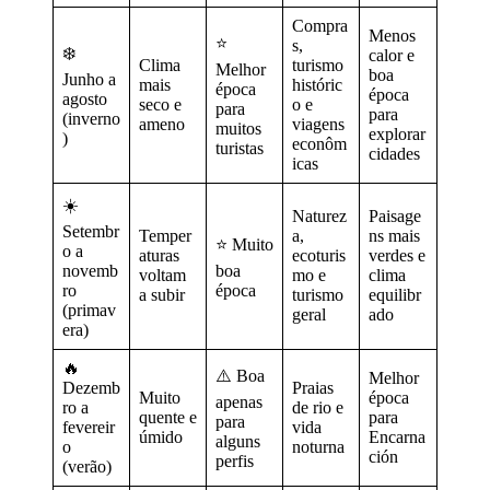
Compra
Menos
⭐
s,
❄️
calor e
Clima
turismo
Melhor
boa
Junho a
mais
históric
época
época
agosto
seco e
o e
para
para
(inverno
ameno
viagens
muitos
explorar
)
econôm
turistas
cidades
icas
☀️
Naturez
Paisage
Setembr
Temper
a,
ns mais
⭐ Muito
o a
aturas
ecoturis
verdes e
novemb
boa
voltam
mo e
clima
ro
época
a subir
turismo
equilibr
(primav
geral
ado
era)
🔥
⚠️ Boa
Melhor
Dezemb
Praias
Muito
época
apenas
ro a
de rio e
quente e
para
para
fevereir
vida
úmido
Encarna
alguns
o
noturna
ción
perfis
(verão)