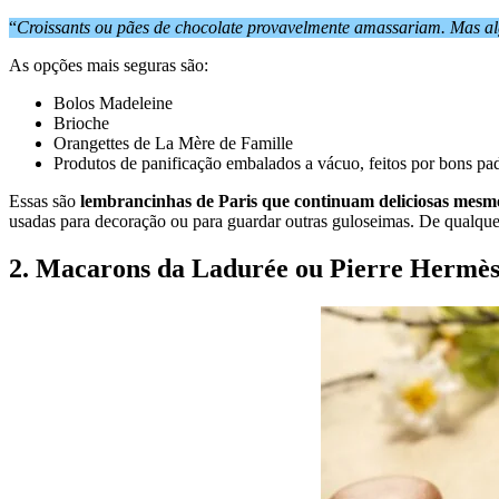
“
Croissants ou pães de chocolate provavelmente amassariam. Mas a
As opções mais seguras são:
Bolos Madeleine
Brioche
Orangettes de La Mère de Famille
Produtos de panificação embalados a vácuo, feitos por bons pad
Essas são
lembrancinhas de Paris que continuam deliciosas mesm
usadas para decoração ou para guardar outras guloseimas. De qualque
2. Macarons da Ladurée ou Pierre Hermè