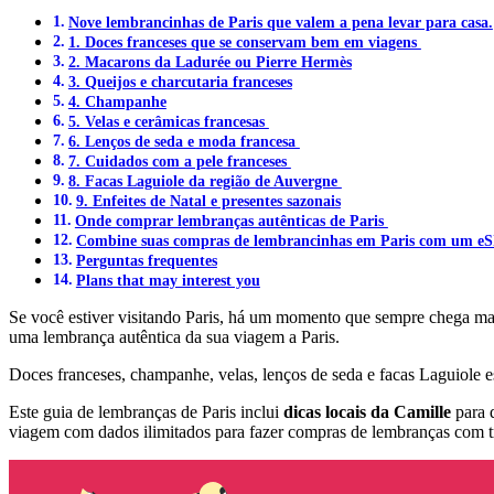
Nove lembrancinhas de Paris que valem a pena levar para casa.
1. Doces franceses que se conservam bem em viagens
2. Macarons da Ladurée ou Pierre Hermès
3. Queijos e charcutaria franceses
4. Champanhe
5. Velas e cerâmicas francesas
6. Lenços de seda e moda francesa
7. Cuidados com a pele franceses
8. Facas Laguiole da região de Auvergne
9. Enfeites de Natal e presentes sazonais
Onde comprar lembranças autênticas de Paris
Combine suas compras de lembrancinhas em Paris com um eSI
Perguntas frequentes
Plans that may interest you
Se você estiver visitando Paris, há um momento que sempre chega mai
uma lembrança autêntica da sua viagem a Paris.
Doces franceses, champanhe, velas, lenços de seda e facas Laguiole es
Este guia de lembranças de Paris inclui
dicas locais da Camille
para q
viagem com dados ilimitados para fazer compras de lembranças com t