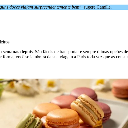
lguns doces viajam surpreendentemente bem
”, sugere Camille.
eiros.
o semanas depois
. São fáceis de transportar e sempre ótimas opções 
r forma, você se lembrará da sua viagem a Paris toda vez que as consu
s